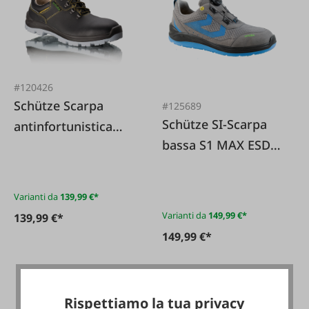
#120426
Schütze Scarpa
#125689
Schütze SI-Scarpa
antinfortunistica
bassa S1 MAX ESD
bassa da lavoro S3
HS grigio/blu
Universal ST ESD HS
nera
Varianti da
139,99 €*
Varianti da
149,99 €*
139,99 €*
149,99 €*
Rispettiamo la tua privacy