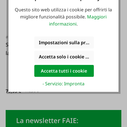
Questo sito web utilizza i cookie per offrirti la
migliore funzionalità possibile.
Maggiori
informazioni
.
#115801
Impostazioni sulla privacy
Schütze Scarpa da
lavoro bassa di
Accetta solo i cookie funzionali
sicurezza S2 Feeling
ESD HS
Accetta tutti i cookie
- Servizio: Impronta
79,99 €*
119,90 €*
La newsletter FAIE: