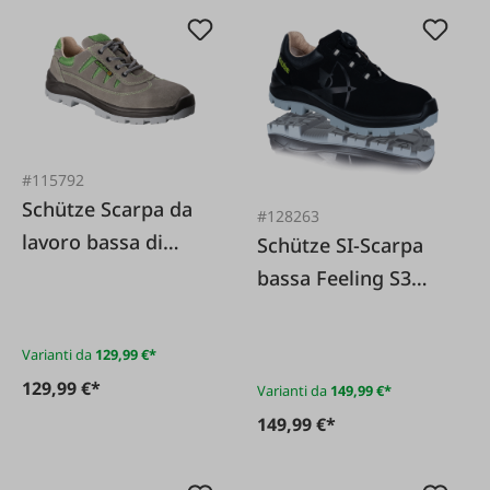
#115792
Schütze Scarpa da
#128263
lavoro bassa di
Schütze SI-Scarpa
sicurezza S3 Sportiv
bassa Feeling S3
Plus ESD HS
ESD HS X chiusura a
torsione
Varianti da
129,99 €*
129,99 €*
Varianti da
149,99 €*
149,99 €*