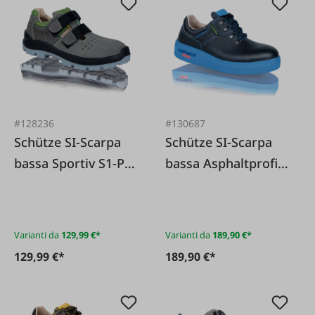
#128236
#130687
Schütze SI-Scarpa
Schütze SI-Scarpa
bassa Sportiv S1-PL
bassa Asphaltprofi
ESD SA con chiusura
HS S2
in velcro
Varianti da
129,99 €*
Varianti da
189,90 €*
129,99 €*
189,90 €*