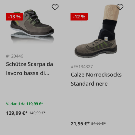
-13 %
-12 %
#120446
Schütze Scarpa da
#FA134327
lavoro bassa di
Calze Norrocksocks
sicurezza S3 Treaker
Standard nere
ESD HS grigio
chiaro sportiva e
Varianti da
119,99 €*
confortevole
129,99 €*
149,99 €*
21,95 €*
24,90 €*