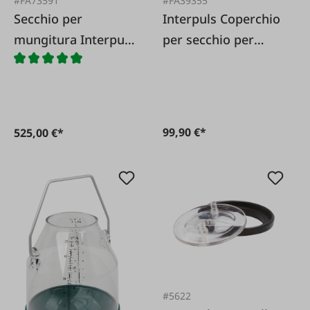
#FA73591
#FA39355
Secchio per
Interpuls Coperchio
mungitura Interpuls
per secchio per
Ecobucket
mungitura in
acciaio inossidabile
99,90 €*
525,00 €*
#5622