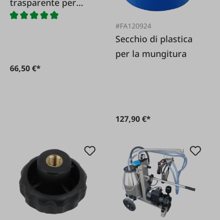
trasparente per
secchio per
#FA120924
mungitura 'LIBERO'
Secchio di plastica
per la mungitura
66,50 €*
127,90 €*