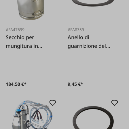
#FA47699
#FA8359
Secchio per
Anello di
mungitura in
guarnizione del
acciaio inox 30 L
coperchio adatto
per Miele
184,50 €*
9,45 €*