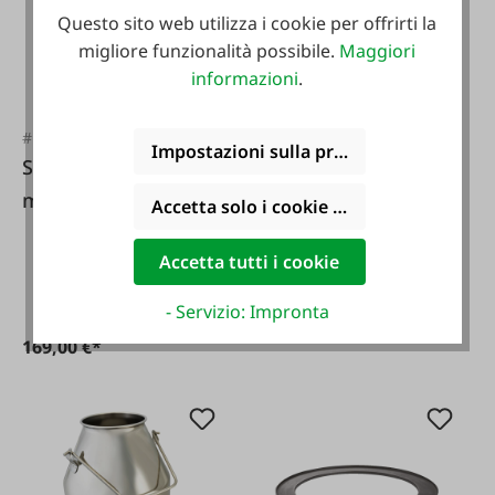
Questo sito web utilizza i cookie per offrirti la
migliore funzionalità possibile.
Maggiori
#FA5633
informazioni
.
Interpuls Anello di
tenuta per
#FA8257
Impostazioni sulla privacy
Secchio per
coperchio di
mungitura in
controllo mungitura
Accetta solo i cookie funzionali
acciaio inox 25 L,
Ø 172/205 mm
Accetta tutti i cookie
117 mm
15,90 €*
- Servizio: Impronta
169,00 €*