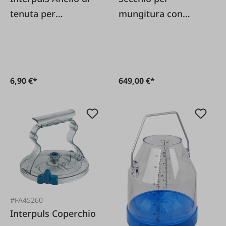
tenuta per
mungitura con
coperchio in PVC
indicatori di livello
LIBERO
6,90 €*
649,00 €*
#FA45260
Interpuls Coperchio