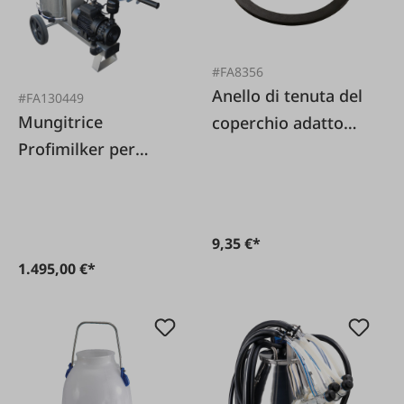
#FA8356
Anello di tenuta del
#FA130449
Mungitrice
coperchio adatto
Profimilker per
per DeLaval
capre
9,35 €*
1.495,00 €*