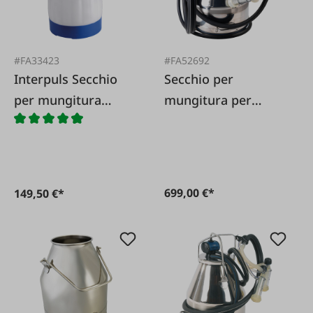
#FA33423
#FA52692
Interpuls Secchio
Secchio per
per mungitura
mungitura per
Ecobucket
capre con 2 unità di
mungitura
699,00 €*
149,50 €*