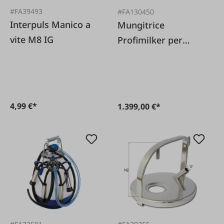
#FA39493
#FA130450
Interpuls Manico a
Mungitrice
vite M8 IG
Profimilker per
bovini
4,99 €*
1.399,00 €*