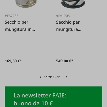
#FA7285
#FA1705
Secchio per
Secchio per
mungitura in
mungitura
acciaio inox 25 L
completo da 25 L
per capre
169,50 €*
549,00 €*
Seite 1
von 2
La newsletter FAIE:
buono da 10 €