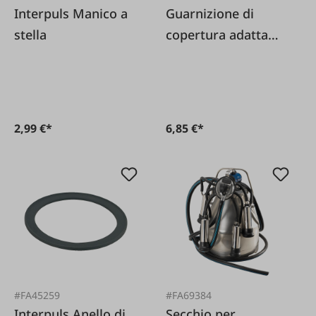
Interpuls Manico a
Guarnizione di
stella
copertura adatta
per Westfalia
2,99 €*
6,85 €*
#FA45259
#FA69384
Interpuls Anello di
Secchio per