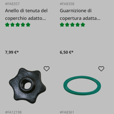
#FA8357
#FA8358
Anello di tenuta del
Guarnizione di
coperchio adatto
copertura adatta
per DeLaval
per Westfalia
7,99 €*
6,50 €*
#FA12198
#FA8361