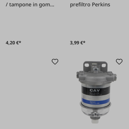
/ tampone in gomma
prefiltro Perkins
per Steyr
4,20 €*
3,99 €*