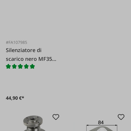
#FA107985
Silenziatore di
scarico nero MF35
135
44,90 €*