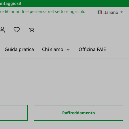
vantaggiosi!
re 60 anni di esperienza nel settore agricolo
Italiano
Hai 0 articoli nella lista dei desideri
Guida pratica
Chi siamo
Officina FAIE
Raffreddamento