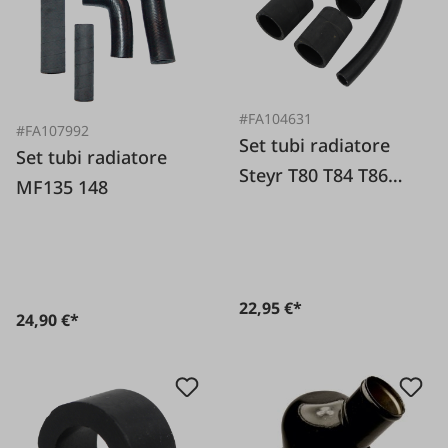
#FA104631
#FA107992
Set tubi radiatore
Set tubi radiatore
Steyr T80 T84 T86
MF135 148
T180
158142~104632~1046
32~Tubo flessibile di
raffreddamento
22,95 €*
24,90 €*
inferiore Steyr T190
T288 T290
158145~104640~1046
40~Teglia universale
per forno