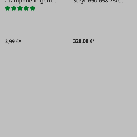
/ tampone in gomma
Steyr 650 658 760
per Steyr
768
320,00 €*
3,99 €*