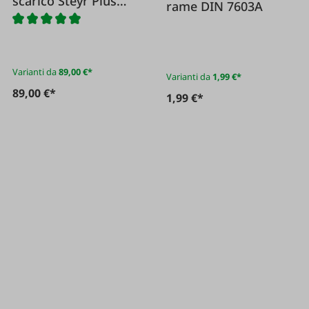
scarico Steyr Plus
rame DIN 7603A
Series / Lindner
Varianti da
89,00 €*
Varianti da
1,99 €*
89,00 €*
1,99 €*