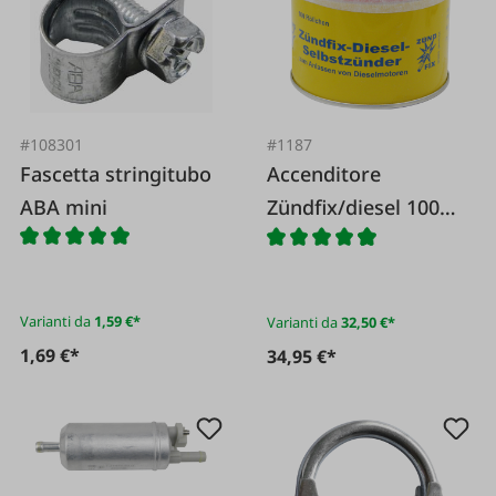
#108301
#1187
Fascetta stringitubo
Accenditore
ABA mini
Zündfix/diesel 100
pezzi D6/15
Varianti da
1,59 €*
Varianti da
32,50 €*
1,69 €*
34,95 €*