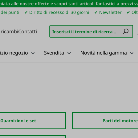
iata alle nostre offerte e scopri tanti articoli fantastici a prezzi 
dei punti
✔ Diritto di recesso di 30 giorni
✔ Newsletter
✔ Olt
 ricambi
Contatti
izio negozio
Svendita
Novità nella gamma
Guarnizioni e set
Parti del motore