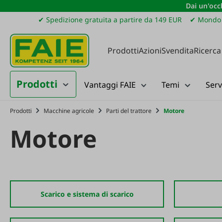
Dai un'occh
ssa al contenuto principale
Salta alla ricerca
Passa alla navigazione principale
✔ Spedizione gratuita a partire da 149 EUR
✔ Mondo 
Prodotti
Azioni
Svendita
Ricerca
Prodotti
Vantaggi FAIE
Temi
Serv
Prodotti
Macchine agricole
Parti del trattore
Motore
Motore
Scarico e sistema di scarico