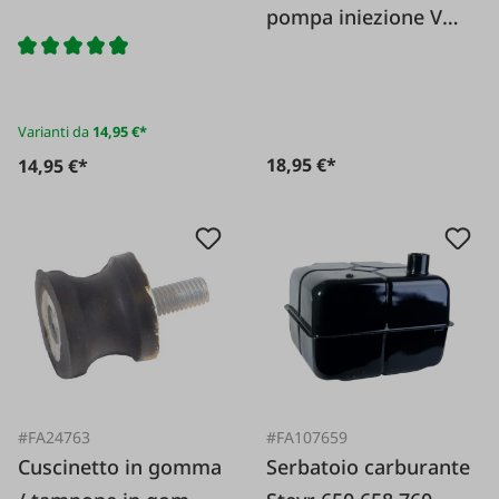
pompa iniezione VA
Bosch
Varianti da
14,95 €*
18,95 €*
14,95 €*
#FA24763
#FA107659
Cuscinetto in gomma
Serbatoio carburante