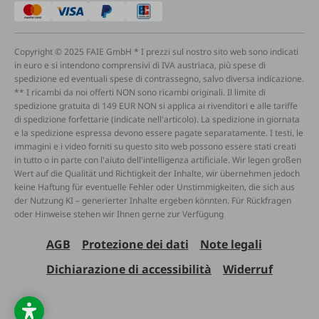
Copyright © 2025 FAIE GmbH * I prezzi sul nostro sito web sono indicati
in euro e si intendono comprensivi di IVA austriaca, più spese di
spedizione ed eventuali spese di contrassegno, salvo diversa indicazione.
** I ricambi da noi offerti NON sono ricambi originali. Il limite di
spedizione gratuita di 149 EUR NON si applica ai rivenditori e alle tariffe
di spedizione forfettarie (indicate nell'articolo). La spedizione in giornata
e la spedizione espressa devono essere pagate separatamente. I testi, le
immagini e i video forniti su questo sito web possono essere stati creati
in tutto o in parte con l'aiuto dell'intelligenza artificiale. Wir legen großen
Wert auf die Qualität und Richtigkeit der Inhalte, wir übernehmen jedoch
keine Haftung für eventuelle Fehler oder Unstimmigkeiten, die sich aus
der Nutzung KI – generierter Inhalte ergeben könnten. Für Rückfragen
oder Hinweise stehen wir Ihnen gerne zur Verfügung
AGB
Protezione dei dati
Note legali
Dichiarazione di accessibilità
Widerruf