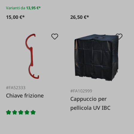
Varianti da
13,95 €*
15,00 €*
26,50 €*
#FA52333
#FA102999
Chiave frizione
Cappuccio per
pellicola UV IBC