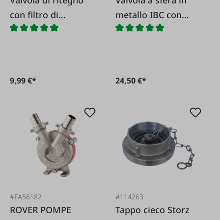
con filtro di
metallo IBC con
aspirazione in
protezione
ottone
antitorsione
9,99 €*
24,50 €*
#FA56182
#114263
ROVER POMPE
Tappo cieco Storz