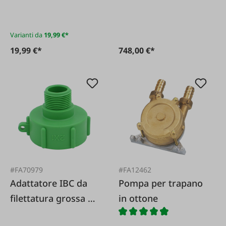
Varianti da
19,99 €*
19,99 €*
748,00 €*
#FA70979
#FA12462
Adattatore IBC da
Pompa per trapano
filettatura grossa da
in ottone
2 a filettatura fine