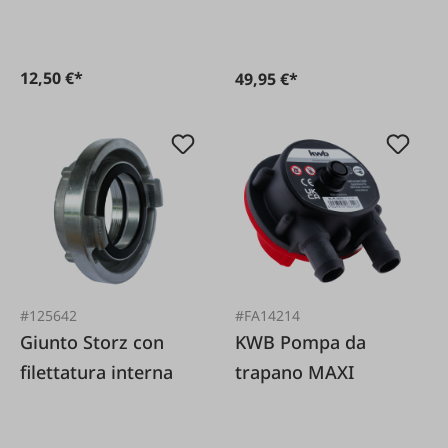
da 1""
12,50 €*
49,95 €*
#125642
#FA14214
Giunto Storz con
KWB Pompa da
filettatura interna
trapano MAXI