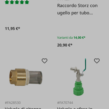
Raccordo Storz con
ugello per tubo
flessibile
11,95 €*
Varianti da
14,00 €*
20,90 €*
#FA28530
#FA70744
Valvola di ritegno
Valvola a sfera in