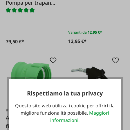
Pompa per trapano
in acciaio
inossidabile 25
L/min
Varianti da
12,95 €*
12,95 €*
79,50 €*
Rispettiamo la tua privacy
Questo sito web utilizza i cookie per offrirti la
#FA99293
#FA34044
migliore funzionalità possibile.
Maggiori
Adattatore IBC da 2
Ugello carburante
informazioni
.
filettatura grossa
per hobby