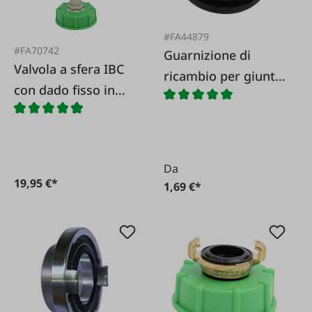
#FA44879
#FA70742
Guarnizione di
Valvola a sfera IBC
ricambio per giunto
con dado fisso in
GEKA
metallo
Da
19,95 €*
1,69 €*