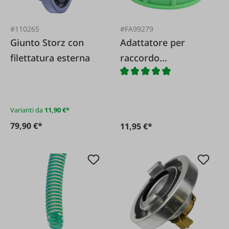
#110265
#FA99279
Giunto Storz con
Adattatore per
filettatura esterna
raccordo
IBC/artiglio 3/4
pollici AG standard
fM
Varianti da
11,90 €*
79,90 €*
11,95 €*