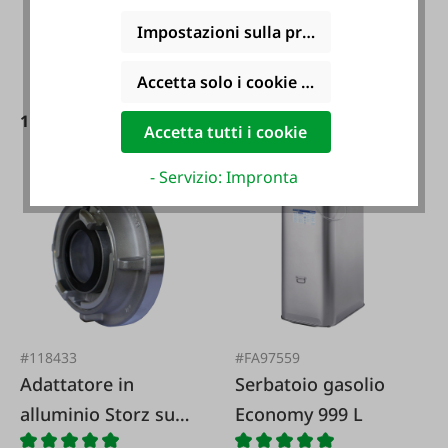
per parte maschio
Impostazioni sulla privacy
Camlock"
Accetta solo i cookie funzionali
11,50 €*
59,95 €*
Accetta tutti i cookie
- Servizio: Impronta
#118433
#FA97559
Adattatore in
Serbatoio gasolio
alluminio Storz su
Economy 999 L
Storz