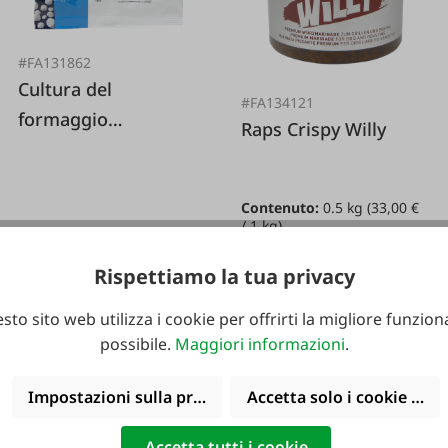
#FA131862
Cultura del
#FA134121
formaggio
Raps Crispy Willy
Mozzarella
Contenuto:
0.5 kg
(33,00 €
/ 1 kg)
17,95 €*
Rispettiamo la tua privacy
16,50 €*
sto sito web utilizza i cookie per offrirti la migliore funziona
possibile.
Maggiori informazioni
.
Impostazioni sulla privacy
Accetta solo i cookie funz
Bio geeignet
Accetta tutti i cookie