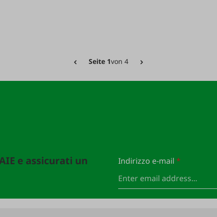
Seite 1
von 4
FAIE e assicurati un
Indirizzo e-mail
*