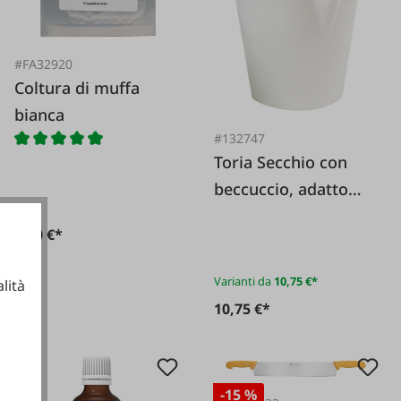
#FA32920
Coltura di muffa
bianca
#132747
Toria Secchio con
beccuccio, adatto
agli alimenti
7,50 €*
Varianti da
10,75 €*
lità
10,75 €*
ionali
-15 %