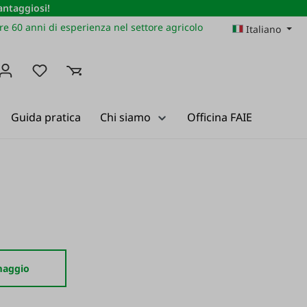
vantaggiosi!
re 60 anni di esperienza nel settore agricolo
Italiano
Hai 0 articoli nella lista dei desideri
Guida pratica
Chi siamo
Officina FAIE
rmaggio