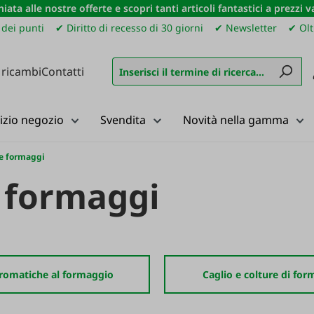
iata alle nostre offerte e scopri tanti articoli fantastici a prezzi 
dei punti
✔ Diritto di recesso di 30 giorni
✔ Newsletter
✔ Olt
 ricambi
Contatti
izio negozio
Svendita
Novità nella gamma
 e formaggi
e formaggi
romatiche al formaggio
Caglio e colture di fo