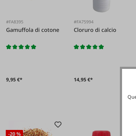
#FA8395
#FA75994
Gamuffola di cotone
Cloruro di calcio
9,95 €*
14,95 €*
Que
-20 %