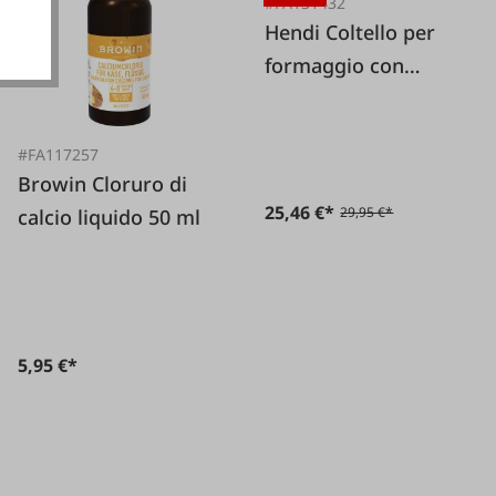
#FA131432
Hendi Coltello per
formaggio con
doppia impugnatura
L 655 mm
#FA117257
Browin Cloruro di
25,46 €*
29,95 €*
calcio liquido 50 ml
5,95 €*