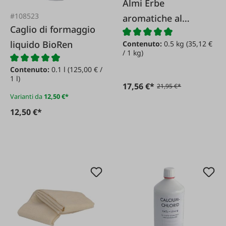
Almi Erbe
#108523
aromatiche al
Caglio di formaggio
formaggio - Miscela
liquido BioRen
Contenuto:
0.5 kg
(35,12 €
italiana
/ 1 kg)
Contenuto:
0.1 l
(125,00 € /
1 l)
17,56 €*
21,95 €*
Varianti da
12,50 €*
12,50 €*