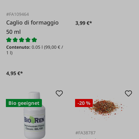
#FA109464
Caglio di formaggio
3,99 €*
50 ml
Contenuto:
0.05 l
(99,00 € /
1 l)
4,95 €*
Bio geeignet
-20 %
#FA38787