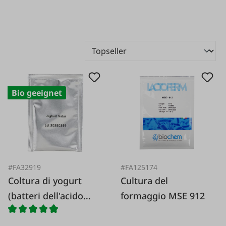
Bio geeignet
#FA32919
#FA125174
Coltura di yogurt
Cultura del
(batteri dell'acido
formaggio MSE 912
lattico)