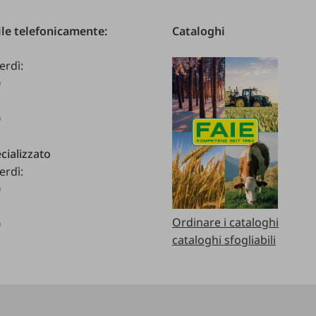
le telefonicamente:
Cataloghi
erdì:
0
0
cializzato
erdì:
0
Ordinare i cataloghi
0
cataloghi sfogliabili