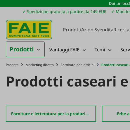
Dai un'occh
ssa al contenuto principale
Salta alla ricerca
Passa alla navigazione principale
✔ Spedizione gratuita a partire da 149 EUR
✔ Mondo 
Prodotti
Azioni
Svendita
Ricerca
Prodotti
Vantaggi FAIE
Temi
Serv
Prodotti
Marketing diretto
Forniture per latticini
Prodotti caseari
Prodotti caseari 
Forniture e letteratura per la produzione del formaggio
Erbe a