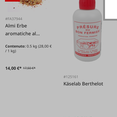
#FA37944
Almi Erbe
aromatiche al
formaggio - miscela
Contenuto:
0.5 kg
(28,00 €
di cipolla e aglio
/ 1 kg)
14,00 €*
17,50 €*
#125161
Käselab Berthelot