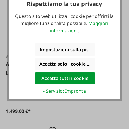
Rispettiamo la tua privacy
Questo sito web utilizza i cookie per offrirti la
migliore funzionalità possibile.
Maggiori
informazioni
.
#FA123809
Impostazioni sulla privacy
AKO Elettrificatore
#FA133254
solare per
AKO Stazione solare
Accetta solo i cookie funzionali
recinzioni
L smart
SunPower S2400
Accetta tutti i cookie
Smart
- Servizio: Impronta
725,00 €*
1.499,00 €*