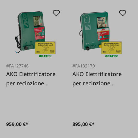
#FA127746
#FA132170
AKO Elettrificatore
AKO Elettrificatore
per recinzione
per recinzione
elettrica XDi 15000
elettrica NDI 15000
Smart digitale -
Smart digitale -
230/12 V
230V
959,00 €*
895,00 €*