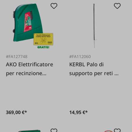
#FA127748
#FA112060
AKO Elettrificatore
KERBL Palo di
per recinzione
supporto per reti da
elettrica intelligente
pascolo 120
Duo Power X1600
centimetri
369,00 €*
14,95 €*