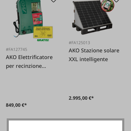
#FA125013
#FA127745
AKO Stazione solare
AKO Elettrificatore
XXL intelligente
per recinzione
elettrica XDi 10000
Smart digitale -
230/12 V
2.995,00 €*
849,00 €*