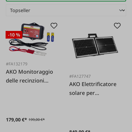
-10 %
#FA132179
AKO Monitoraggio
#FA127747
delle recinzioni
AKO Elettrificatore
elettriche SMART-
solare per
Satellite 2.0
recinzioni
SunPower S4000
Smart
179,00 €*
199,00 €*
849,00 €*