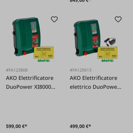
#FA123808
#FA120613
AKO Elettrificatore
AKO Elettrificatore
DuoPower XI8000
elettrico DuoPower
Smart - 12/230V
X6000 Smart -
230/12V
599,00 €*
499,00 €*