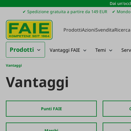
Dai un'occh
ssa al contenuto principale
Salta alla ricerca
Passa alla navigazione principale
✔ Spedizione gratuita a partire da 149 EUR
✔ Mondo 
Prodotti
Azioni
Svendita
Ricerca
Prodotti
Vantaggi FAIE
Temi
Serv
Vantaggi
Vantaggi
Punti FAIE
Marchi