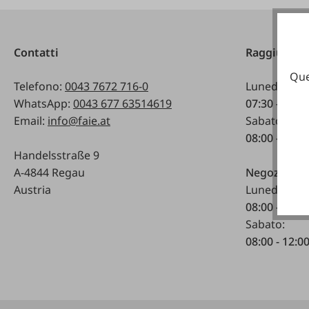
Contatti
Raggiungibi
Que
Telefono:
0043 7672 716-0
Lunedì - ven
WhatsApp:
0043 677 63514619
07:30 - 17.0
Email:
info@faie.at
Sabato:
08:00 - 12:0
Handelsstraße 9
A-4844 Regau
Negozio spe
Austria
Lunedì - ven
08:00 - 17:0
Sabato:
08:00 - 12:0