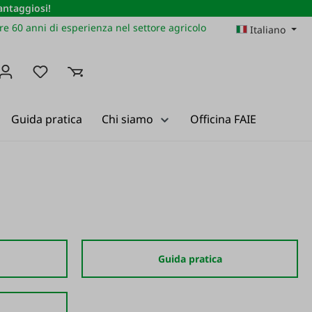
vantaggiosi!
re 60 anni di esperienza nel settore agricolo
Italiano
Hai 0 articoli nella lista dei desideri
Guida pratica
Chi siamo
Officina FAIE
Guida pratica