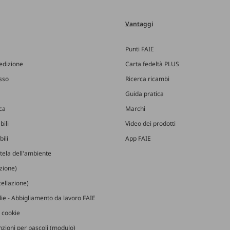
Vantaggi
Punti FAIE
edizione
Carta fedeltà PLUS
esso
Ricerca ricambi
Guida pratica
ica
Marchi
bili
Video dei prodotti
ili
App FAIE
utela dell'ambiente
izione)
ellazione)
glie - Abbigliamento da lavoro FAIE
 cookie
zioni per pascoli (modulo)