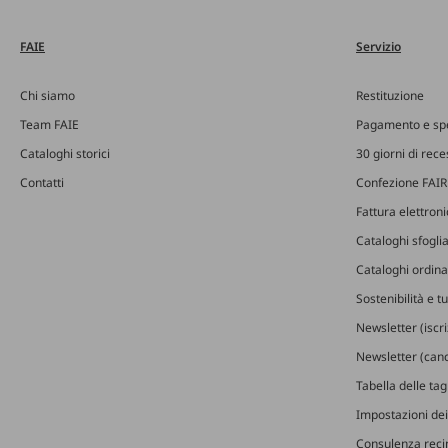
FAIE
Servizio
Chi siamo
Restituzione
Team FAIE
Pagamento e sp
Cataloghi storici
30 giorni di rec
Contatti
Confezione FAIR
Fattura elettron
Cataloghi sfoglia
Cataloghi ordinab
Sostenibilità e t
Newsletter (iscr
Newsletter (canc
Tabella delle ta
Impostazioni dei
Consulenza recin