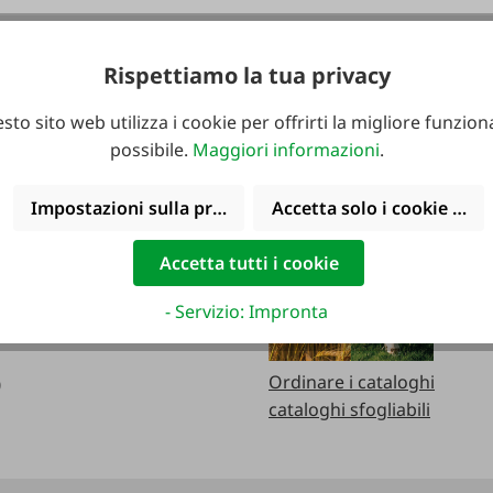
Rispettiamo la tua privacy
le telefonicamente:
Cataloghi
sto sito web utilizza i cookie per offrirti la migliore funziona
erdì:
possibile.
Maggiori informazioni
.
0
Impostazioni sulla privacy
Accetta solo i cookie funz
0
Accetta tutti i cookie
cializzato
erdì:
- Servizio: Impronta
0
Ordinare i cataloghi
0
cataloghi sfogliabili