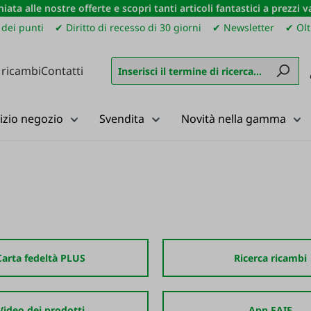
iata alle nostre offerte e scopri tanti articoli fantastici a prezzi 
dei punti
✔ Diritto di recesso di 30 giorni
✔ Newsletter
✔ Olt
 ricambi
Contatti
izio negozio
Svendita
Novità nella gamma
Carta fedeltà PLUS
Ricerca ricambi
Video dei prodotti
App FAIE