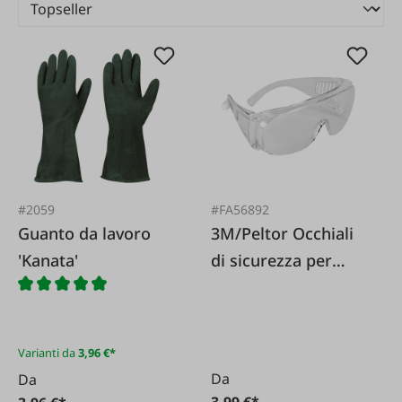
#2059
#FA56892
Guanto da lavoro
3M/Peltor Occhiali
'Kanata'
di sicurezza per
visitatori
Varianti da
3,96 €*
Da
Da
3,99 €*