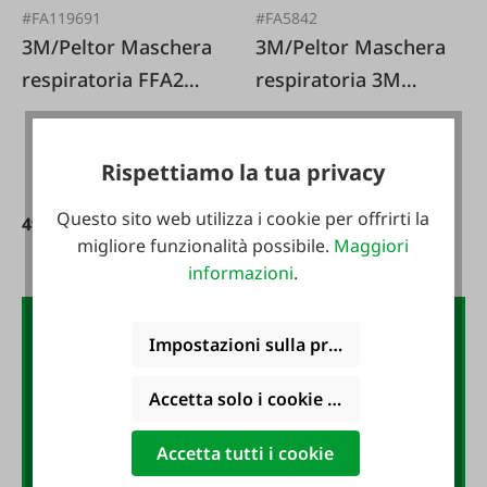
#FA119691
#FA5842
3M/Peltor Maschera
3M/Peltor Maschera
respiratoria FFA2
respiratoria 3M
4255+
6200 taglia M senza
filtro
Rispettiamo la tua privacy
Questo sito web utilizza i cookie per offrirti la
49,95 €*
34,95 €*
migliore funzionalità possibile.
Maggiori
informazioni
.
La newsletter FAIE:
Impostazioni sulla privacy
buono da 10 €
Accetta solo i cookie funzionali
Accetta tutti i cookie
Iscriviti subito alla newsletter