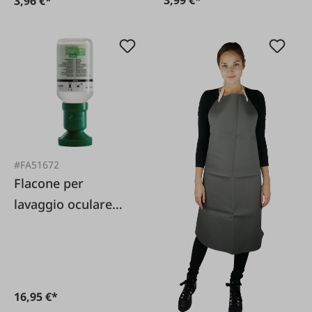
3,96 €*
#FA51672
Flacone per
lavaggio oculare
200 ml
16,95 €*