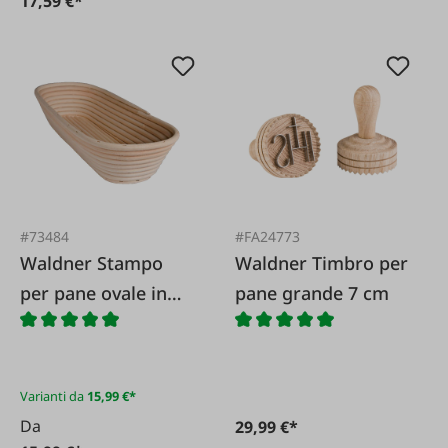
17,59 €*
#73484
#FA24773
Waldner Stampo
Waldner Timbro per
per pane ovale in
pane grande 7 cm
vimini
Varianti da
15,99 €*
Da
29,99 €*