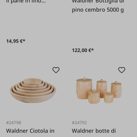
il pane in lino
Waldner Bottiglia di
naturale rosso
pino cembro 5000 g
35x42cm
14,95 €*
122,00 €*
#24798
#24792
Waldner Ciotola in
Waldner botte di