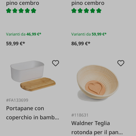
pino cembro
pino cembro
Varianti da
46,99 €*
Varianti da
59,99 €*
59,99 €*
86,99 €*
#FA133699
Portapane con
#118631
coperchio in bambù
Waldner Teglia
34x18x13,5 cm
rotonda per il pane