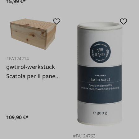
15,99 €*
#FA124214
gwtirol-werkstück
Scatola per il pane
in pino cembro con
tagliere
109,90 €*
#FA124763