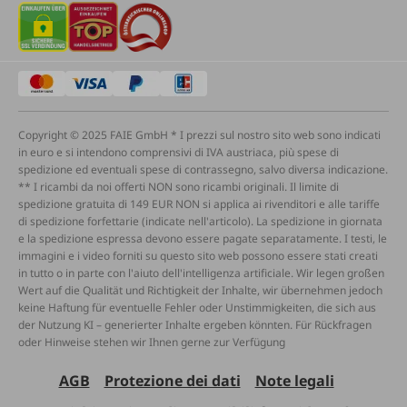
Copyright © 2025 FAIE GmbH * I prezzi sul nostro sito web sono indicati
in euro e si intendono comprensivi di IVA austriaca, più spese di
spedizione ed eventuali spese di contrassegno, salvo diversa indicazione.
** I ricambi da noi offerti NON sono ricambi originali. Il limite di
spedizione gratuita di 149 EUR NON si applica ai rivenditori e alle tariffe
di spedizione forfettarie (indicate nell'articolo). La spedizione in giornata
e la spedizione espressa devono essere pagate separatamente. I testi, le
immagini e i video forniti su questo sito web possono essere stati creati
in tutto o in parte con l'aiuto dell'intelligenza artificiale. Wir legen großen
Wert auf die Qualität und Richtigkeit der Inhalte, wir übernehmen jedoch
keine Haftung für eventuelle Fehler oder Unstimmigkeiten, die sich aus
der Nutzung KI – generierter Inhalte ergeben könnten. Für Rückfragen
oder Hinweise stehen wir Ihnen gerne zur Verfügung
AGB
Protezione dei dati
Note legali