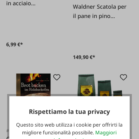
in acciaio
Waldner Scatola per
inossidabile
il pane in pino
cembro Maxi
6,99 €*
149,90 €*
Rispettiamo la tua privacy
Questo sito web utilizza i cookie per offrirti la
#119780
#FA100345
migliore funzionalità possibile.
Maggiori
Spezie per pane
Cottura del pane nel