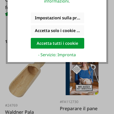
informazioni
.
macinato
forno a legna
Impostazioni sulla privacy
Contenuto:
0.8 kg
(4,99 €
/ 1 kg)
Accetta solo i cookie funzionali
Varianti da
3,99 €*
3,99 €*
13,30 €*
Accetta tutti i cookie
- Servizio: Impronta
#FA112730
#24769
Preparare il pane
Waldner Pala