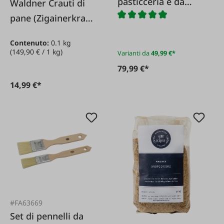
pasticceria e da
Waldner Crauti di
forno
pane (Zigainerkraut)
in barattolo di vetro
Contenuto:
0.1 kg
100 g
(149,90 € / 1 kg)
Varianti da
49,99 €*
79,99 €*
14,99 €*
#FA63669
Set di pennelli da