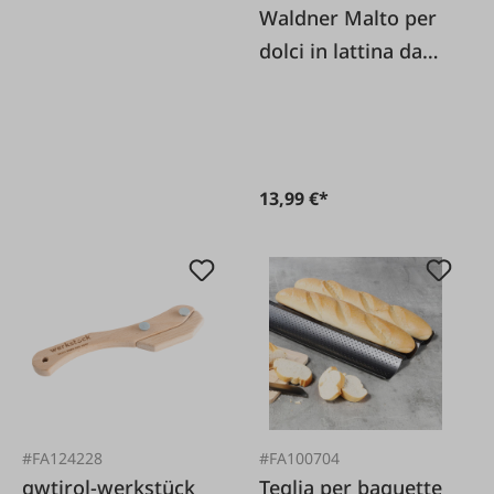
Waldner Malto per
dolci in lattina da
300 g
13,99 €*
#FA124228
#FA100704
gwtirol-werkstück
Teglia per baguette