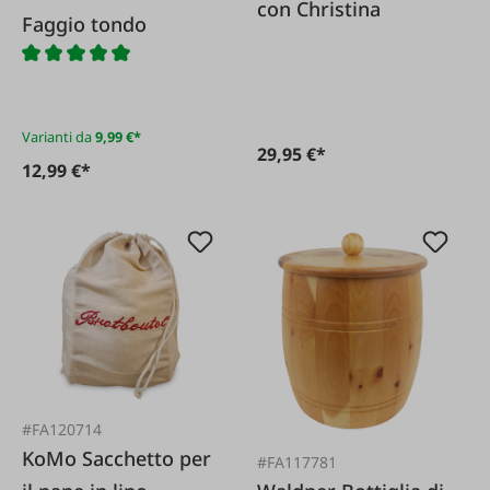
con Christina
Faggio tondo
Varianti da
9,99 €*
29,95 €*
12,99 €*
#FA120714
KoMo Sacchetto per
#FA117781