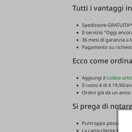
Tutti
i
vantaggi
i
Spedizione
GRATUITA
Il
servizio
"
Oggi
ancor
36
mesi
di
garanzia
a
Pagamento
su
richies
Ecco
come
ordin
Aggiungi
il
codice arti
Il
costo
è
di
€ 19,90/
an
Ordini
già
da
un
anno
Si
prega
di
notar
Purtroppo
possiamo
o
La
carta
cliente
PLUS
s