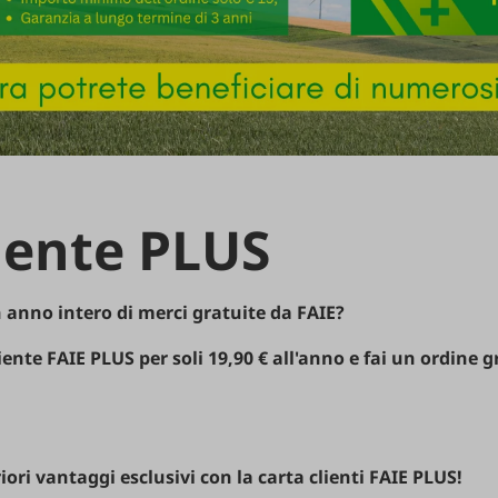
iente
PLUS
n
anno
intero
di
merci
gratuite
da
FAIE
?
iente
FAIE
PLUS
per
soli
19,90 €
all'anno
e
fai
un
ordine
g
!
iori
vantaggi
esclusivi
con
la
carta
clienti
FAIE
PLUS
!