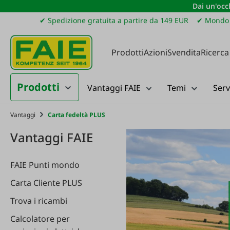
Dai un'occh
ssa al contenuto principale
Salta alla ricerca
Passa alla navigazione principale
✔ Spedizione gratuita a partire da 149 EUR
✔ Mondo 
Prodotti
Azioni
Svendita
Ricerca
Prodotti
Vantaggi FAIE
Temi
Serv
Vantaggi
Carta fedeltà PLUS
Vantaggi
FAIE
FAIE
Punti
mondo
Carta
Cliente
PLUS
Trova
i
ricambi
Calcolatore
per