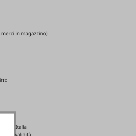
e
merci
in
magazzino
)
itto
ania
e
Italia
lla
sua
validità