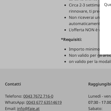
Que
Circa
2-3
settimane
pr
rinnovare
,
ti
preghia
Non
riceverai
una
cart
automaticamente
dei
L'offerta
NON
è
valida
*
Requisiti:
Importo
minimo
dell'
Non
valido
per
gli
artic
on
valido
per
la
modal
Contatti
Raggiungibi
Telefono:
0043 7672 716-0
Lunedì - ven
WhatsApp:
0043 677 63514619
07:30 - 17.0
Email:
info@faie.at
Sabato: