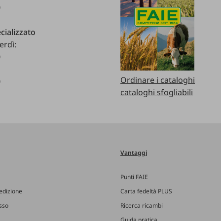
0
cializzato
erdì:
0
Ordinare i cataloghi
0
cataloghi sfogliabili
Vantaggi
Punti FAIE
edizione
Carta fedeltà PLUS
esso
Ricerca ricambi
Guida pratica