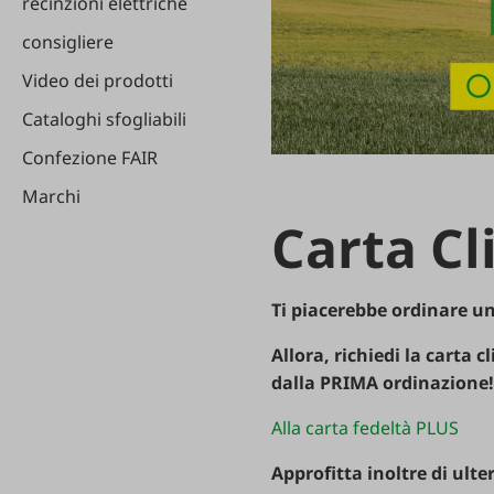
recinzioni
elettriche
consigliere
Video
dei
prodotti
Cataloghi
sfogliabili
Confezione
FAIR
Marchi
Carta
Cl
Ti
piacerebbe
ordinare
u
Allora
,
richiedi
la
carta
cl
dalla
PRIMA
ordinazione
Alla carta fedeltà PLUS
Approfitta
inoltre
di
ulter