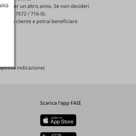
lità
vizio
per
un
altro
anno
.
Se
non
desideri
ero
43 7672 / 716-0).
o
conto
cliente
e
potrai
beneficiare
ionali
apposita
indicazione
)
Scarica l'app FAIE