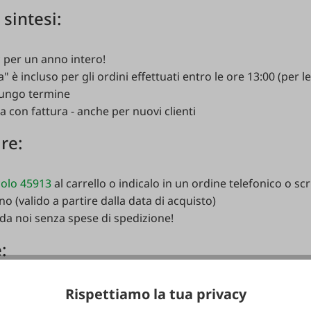
n
sintesi
:
*
per
un
anno
intero
!
a
"
è
incluso
per
gli
ordini
effettuati
entro
le
ore
13:00 (
per
l
lungo
termine
ta
con
fattura
-
anche
per
nuovi
clienti
are
:
colo 45913
al
carrello
o
indicalo
in
un
ordine
telefonico
o
scr
no
(
valido
a
partire
dalla
data
di
acquisto
)
da
noi
senza
spese
di
spedizione
!
e
:
ffrire
questo
servizio
solo
per
le
spedizioni
in
Austria
,
Germ
Rispettiamo la tua privacy
i
rinnova
automaticamente
per
un
altro
anno
al
termine
de