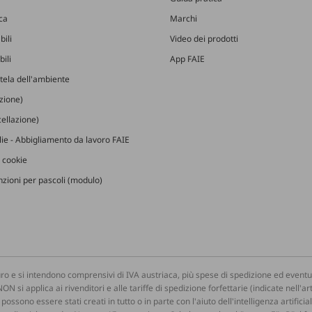
ica
Marchi
bili
Video dei prodotti
ili
App FAIE
utela dell'ambiente
izione)
ellazione)
glie - Abbigliamento da lavoro FAIE
 cookie
zioni per pascoli (modulo)
ro e si intendono comprensivi di IVA austriaca, più spese di spedizione ed eventua
NON si applica ai rivenditori e alle tariffe di spedizione forfettarie (indicate nell
ossono essere stati creati in tutto o in parte con l'aiuto dell'intelligenza artifici