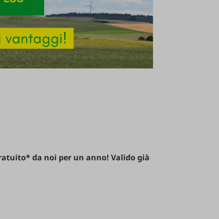
ratuito
*
da
noi
per
un
anno
!
Valido
già