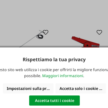
Rispettiamo la tua privacy
#FA130378
FAIE Set di
sto sito web utilizza i cookie per offrirti la migliore funziona
#FA23009
possibile.
Maggiori informazioni
.
estensione per
Morsetto a
messa a terra mobile
Impostazioni sulla privacy
Accetta solo i cookie funz
coccodrillo per cavo
di collegamento
Accetta tutti i cookie
recinzione