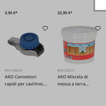
3,95 €*
22,95 €*
#FA134019
#FA126371
AKO Connettori
AKO Miscela di
rapidi per cavi/trecce
messa a terra
in acciaio
Bentonite 6 kg
inossidabile, 4 pezzi