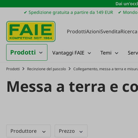
Dai un'occh
ssa al contenuto principale
Salta alla ricerca
Passa alla navigazione principale
✔ Spedizione gratuita a partire da 149 EUR
✔ Mondo 
Prodotti
Azioni
Svendita
Ricerca
Prodotti
Vantaggi FAIE
Temi
Serv
Prodotti
Recinzione del pascolo
Collegamento, messa a terra e misura
Messa a terra e c
Produttore
Prezzo