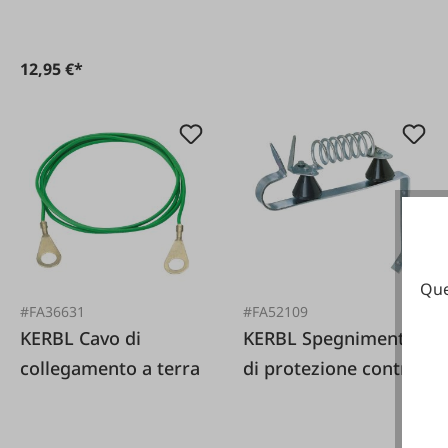
12,95 €*
Que
#FA36631
#FA52109
KERBL Cavo di
KERBL Spegnimento
collegamento a terra
di protezione contro
i fulmini