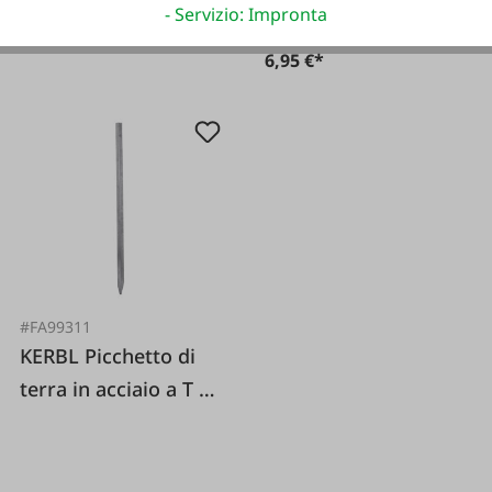
19,95 €*
- Servizio: Impronta
6,95 €*
#FA99311
KERBL Picchetto di
terra in acciaio a T 2
metri