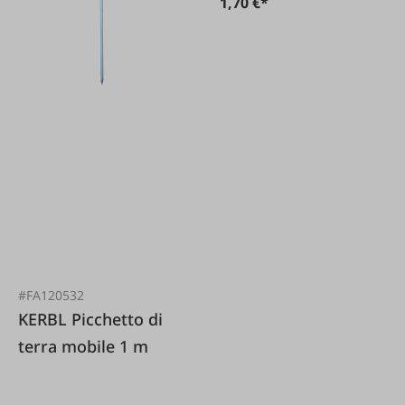
1,70 €*
#FA120532
KERBL Picchetto di
terra mobile 1 m