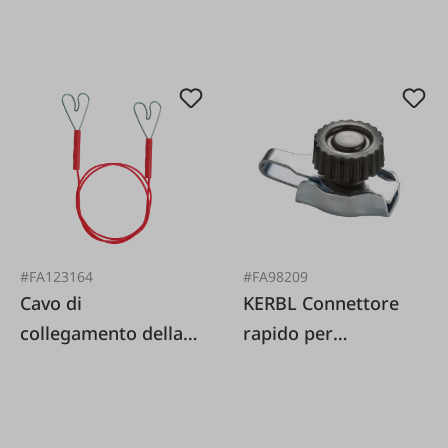
#FA123164
#FA98209
Cavo di
KERBL Connettore
collegamento della
rapido per
recinzione a forma di
fune/trefolo 4 pezzi.
cuore