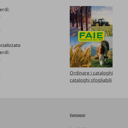
erdì:
0
0
cializzato
erdì:
0
Ordinare i cataloghi
0
cataloghi sfogliabili
Vantaggi