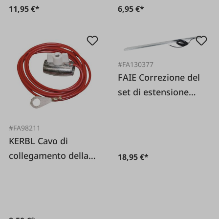
11,95 €*
6,95 €*
#FA130377
FAIE Correzione del
set di estensione
della messa a terra
#FA98211
KERBL Cavo di
collegamento della
18,95 €*
fune