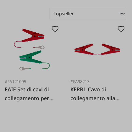
#FA121095
#FA98213
FAIE Set di cavi di
KERBL Cavo di
collegamento per
collegamento alla
recinzione a
recinzione
coccodrillo