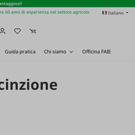
vantaggiosi!
re 60 anni di esperienza nel settore agricolo
Italiano
Hai 0 articoli nella lista dei desideri
Guida pratica
Chi siamo
Officina FAIE
cinzione