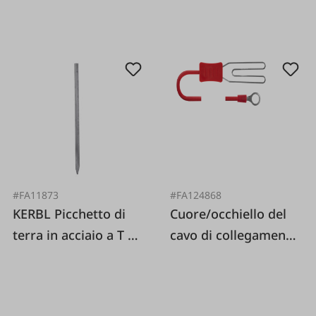
#FA11873
#FA124868
KERBL Picchetto di
Cuore/occhiello del
terra in acciaio a T 1
cavo di collegamento
metro
della recinzione