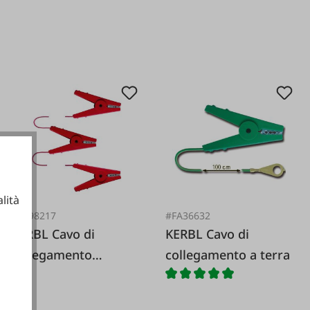
lità
#FA98217
#FA36632
KERBL Cavo di
KERBL Cavo di
ionali
collegamento
collegamento a terra
recinzione a 3 vie