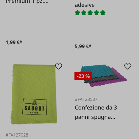
Premium 1 pz.
adesive
16x16cm
1,99 €*
5,99 €*
-23 %
#FA123537
Confezione da 3
panni spugna
17x20cm
#FA127028