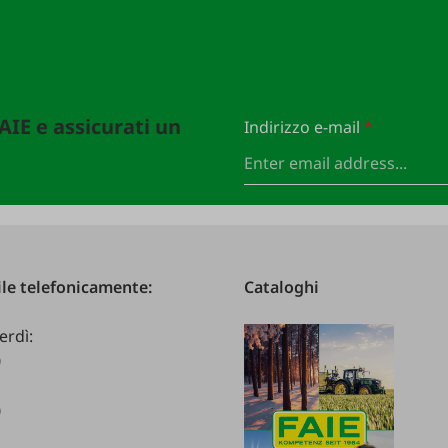
FAIE e assicurati un
Indirizzo e-mail
*
le telefonicamente:
Cataloghi
erdì:
0
0