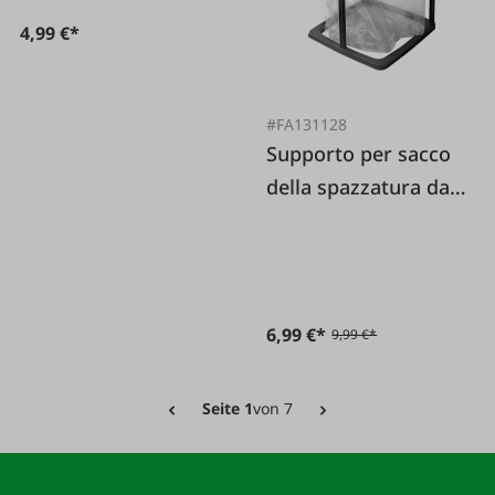
4,99 €*
#FA131128
Supporto per sacco
della spazzatura da
60 L
6,99 €*
9,99 €*
Seite 1
von 7