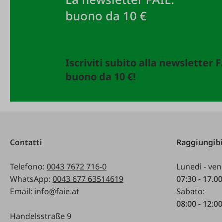
buono da 10 €
Iscriviti subito alla newsletter 
buono da 10 €!
Contatti
Raggiungibi
Telefono:
0043 7672 716-0
Lunedì - ven
WhatsApp:
0043 677 63514619
07:30 - 17.0
Email:
info@faie.at
Sabato:
08:00 - 12:0
Handelsstraße 9