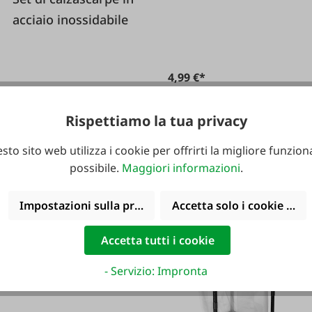
50x60 cm
acciaio inossidabile
4,99 €*
6,99 €*
Rispettiamo la tua privacy
sto sito web utilizza i cookie per offrirti la migliore funziona
possibile.
Maggiori informazioni
.
-30 %
#FA123547
Impostazioni sulla privacy
Accetta solo i cookie funz
Spugna "Gigante
Verde" Premium
Accetta tutti i cookie
confezione da 10
- Servizio: Impronta