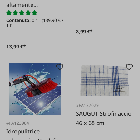
altamente
40x40cm
concentrato 1 litro
Contenuto:
0.1 l
(139,90 € /
1 l)
8,99 €*
13,99 €*
#FA127029
SAUGUT Strofinaccio
46 x 68 cm
#FA123984
Idropulitrice