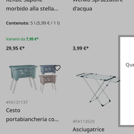
morbido alla stella
d'acqua
alpina
Contenuto:
5 l
(5,99 € / 1 l)
Varianti da
7,95 €*
29,95 €*
3,99 €*
Que
#FA131137
Cesto
portabiancheria con
#FA113529
gambe pieghevoli
Asciugatrice