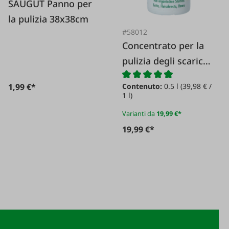
SAUGUT Panno per
la pulizia 38x38cm
#58012
Concentrato per la
pulizia degli scarichi
JK450
1,99 €*
Contenuto:
0.5 l
(39,98 € /
1 l)
Varianti da
19,99 €*
19,99 €*