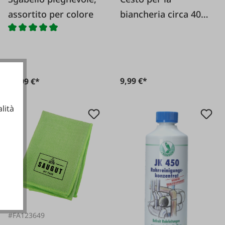
assortito per colore
biancheria circa 40
litri
9,99 €*
13,99 €*
lità
ionali
#FA123649