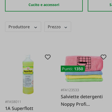
Cucito e accessori
S
Produttore
Prezzo
Punti:
1350
#FA123533
Salviette detergenti
#FA58011
Noppy Profi
1A Superflott
confezione da 4,