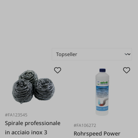
#FA123545
Spirale professionale
#FA106272
in acciaio inox 3
Rohrspeed Power