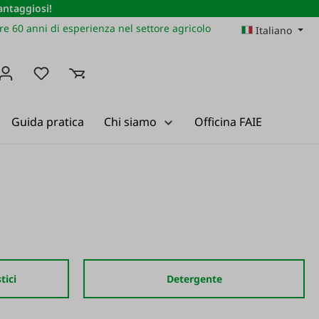
vantaggiosi!
re 60 anni di esperienza nel settore agricolo
Italiano
Hai 0 articoli nella lista dei desideri
Guida pratica
Chi siamo
Officina FAIE
tici
Detergente