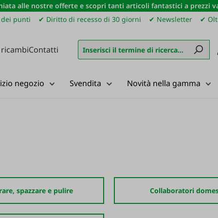
iata alle nostre offerte e scopri tanti articoli fantastici a prezzi 
dei punti
✔ Diritto di recesso di 30 giorni
✔ Newsletter
✔ Olt
 ricambi
Contatti
izio negozio
Svendita
Novità nella gamma
rare, spazzare e pulire
Collaboratori domes