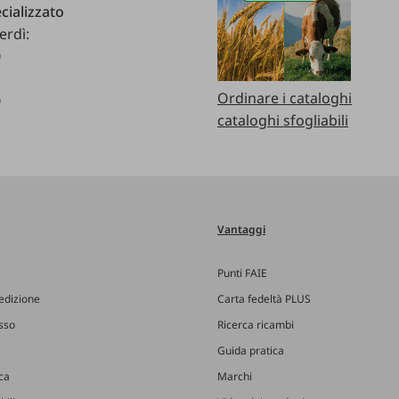
cializzato
erdì:
0
Ordinare i cataloghi
0
cataloghi sfogliabili
Vantaggi
Punti FAIE
edizione
Carta fedeltà PLUS
esso
Ricerca ricambi
Guida pratica
ica
Marchi