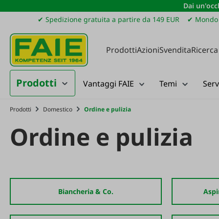
Dai un'occh
ssa al contenuto principale
Salta alla ricerca
Passa alla navigazione principale
✔ Spedizione gratuita a partire da 149 EUR
✔ Mondo 
Prodotti
Azioni
Svendita
Ricerca
Prodotti
Vantaggi FAIE
Temi
Serv
Prodotti
Domestico
Ordine e pulizia
Ordine e pulizia
Biancheria & Co.
Aspi