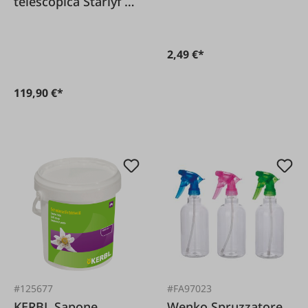
telescopica Starlyf 7
metri
2,49 €*
119,90 €*
#125677
#FA97023
KERBL Sapone
Wenko Spruzzatore