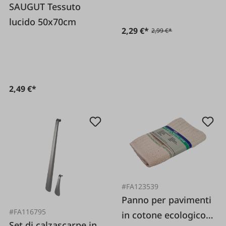
SAUGUT Tessuto
lucido 50x70cm
2,29 €*
2,99 €*
2,49 €*
#FA123539
Panno per pavimenti
#FA116795
in cotone ecologico
Set di calzascarpe in