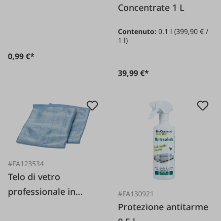
Concentrate 1 L
Contenuto:
0.1 l
(399,90 € /
1 l)
0,99 €*
39,99 €*
#FA123534
Telo di vetro
professionale in
#FA130921
poliestere,
Protezione antitarme