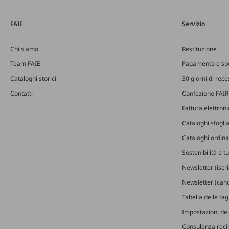
FAIE
Servizio
Chi siamo
Restituzione
Team FAIE
Pagamento e sp
Cataloghi storici
30 giorni di rec
Contatti
Confezione FAIR
Fattura elettron
Cataloghi sfoglia
Cataloghi ordinab
Sostenibilità e t
Newsletter (iscr
Newsletter (canc
Tabella delle ta
Impostazioni dei
Consulenza recin