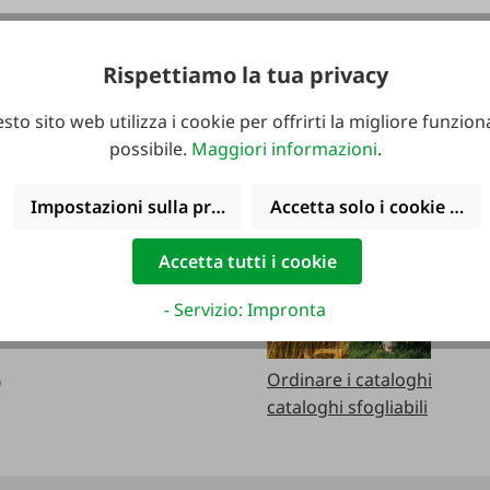
Rispettiamo la tua privacy
le telefonicamente:
Cataloghi
sto sito web utilizza i cookie per offrirti la migliore funziona
erdì:
possibile.
Maggiori informazioni
.
0
Impostazioni sulla privacy
Accetta solo i cookie funz
0
Accetta tutti i cookie
cializzato
erdì:
- Servizio: Impronta
0
Ordinare i cataloghi
0
cataloghi sfogliabili