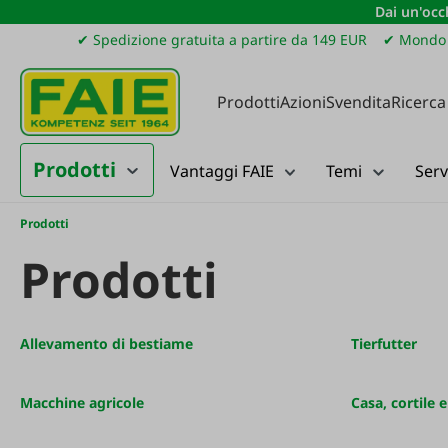
Dai un'occh
ssa al contenuto principale
Salta alla ricerca
Passa alla navigazione principale
✔ Spedizione gratuita a partire da 149 EUR
✔ Mondo 
Prodotti
Azioni
Svendita
Ricerca
Prodotti
Vantaggi FAIE
Temi
Serv
Prodotti
Prodotti
Allevamento di bestiame
Tierfutter
Macchine agricole
Casa, cortile 