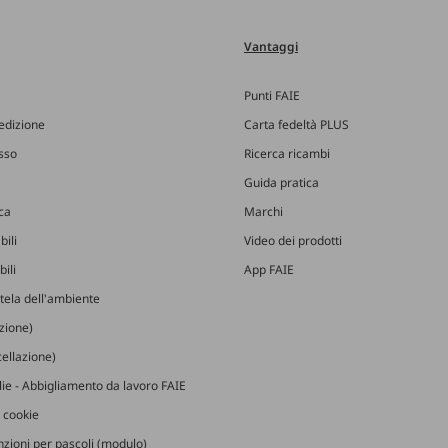
Vantaggi
Punti FAIE
edizione
Carta fedeltà PLUS
esso
Ricerca ricambi
Guida pratica
ica
Marchi
bili
Video dei prodotti
ili
App FAIE
utela dell'ambiente
izione)
ellazione)
glie - Abbigliamento da lavoro FAIE
 cookie
zioni per pascoli (modulo)