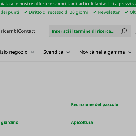
iata alle nostre offerte e scopri tanti articoli fantastici a prezzi 
dei punti
✔ Diritto di recesso di 30 giorni
✔ Newsletter
✔ Olt
 ricambi
Contatti
izio negozio
Svendita
Novità nella gamma
Recinzione del pascolo
e giardino
Apicoltura