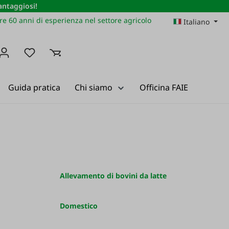
vantaggiosi!
re 60 anni di esperienza nel settore agricolo
Italiano
Hai 0 articoli nella lista dei desideri
Guida pratica
Chi siamo
Officina FAIE
Allevamento di bovini da latte
Domestico