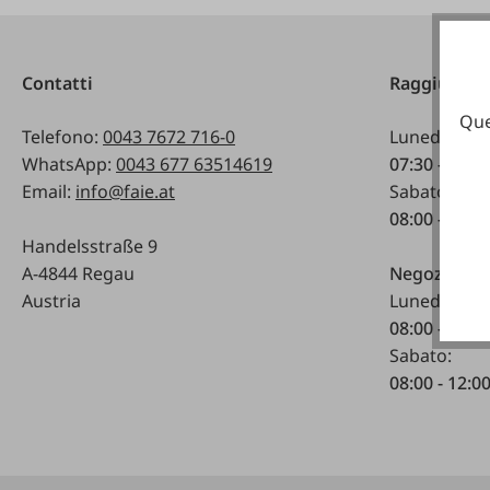
Contatti
Raggiungibi
Que
Telefono:
0043 7672 716-0
Lunedì - ven
WhatsApp:
0043 677 63514619
07:30 - 17.0
Email:
info@faie.at
Sabato:
08:00 - 12:0
Handelsstraße 9
A-4844 Regau
Negozio spe
Austria
Lunedì - ven
08:00 - 17:0
Sabato:
08:00 - 12:0