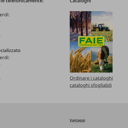
le telefonicamente:
Cataloghi
erdì:
0
0
cializzato
erdì:
0
Ordinare i cataloghi
0
cataloghi sfogliabili
Vantaggi