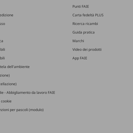
Punti FAIE
edizione
Carta fedeltà PLUS
esso
Ricerca ricambi
Guida pratica
ica
Marchi
bili
Video dei prodotti
ili
App FAIE
utela dell'ambiente
izione)
ellazione)
glie - Abbigliamento da lavoro FAIE
 cookie
zioni per pascoli (modulo)