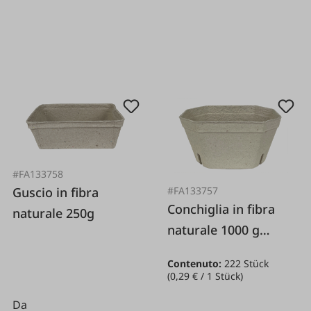
#FA133758
Guscio in fibra
#FA133757
Conchiglia in fibra
naturale 250g
naturale 1000 g
cartone 222 pezzi
Contenuto:
222 Stück
(0,29 € / 1 Stück)
Da