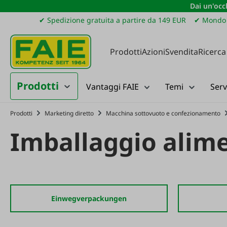
Dai un'occh
ssa al contenuto principale
Salta alla ricerca
Passa alla navigazione principale
✔ Spedizione gratuita a partire da 149 EUR
✔ Mondo 
Prodotti
Azioni
Svendita
Ricerca
Prodotti
Vantaggi FAIE
Temi
Serv
Prodotti
Marketing diretto
Macchina sottovuoto e confezionamento
Imballaggio alim
Einwegverpackungen