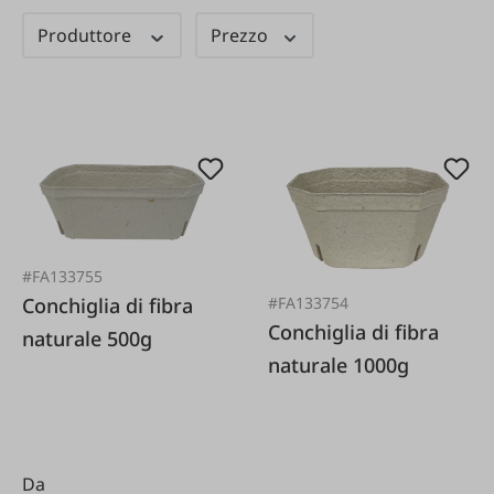
Produttore
Prezzo
#FA133755
Conchiglia di fibra
#FA133754
Conchiglia di fibra
naturale 500g
naturale 1000g
Da