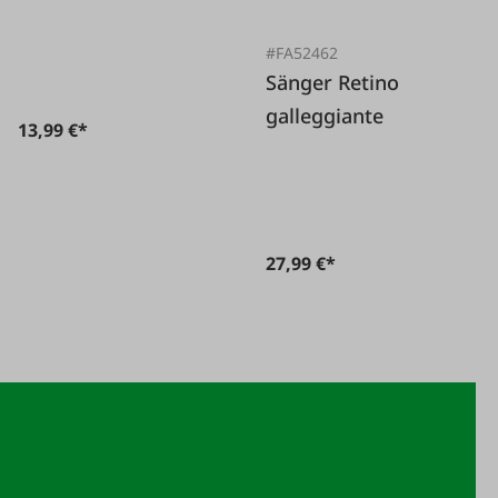
Filettato, fino a 2,20
metri.
#FA52462
Sänger Retino
galleggiante
13,99 €*
27,99 €*