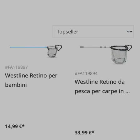
#FA119897
#FA119894
Westline Retino per
Westline Retino da
bambini
pesca per carpe in 3
parti
14,99 €*
33,99 €*