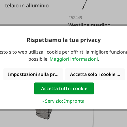
telaio in alluminio
#52449
Westline guadino
pieghevole 2 pezzi.
Varianti da
79,99 €*
Rispettiamo la tua privacy
99,99 €*
sto sito web utilizza i cookie per offrirti la migliore funziona
possibile.
Maggiori informazioni
.
Varianti da
23,99 €*
25,99 €*
Impostazioni sulla privacy
Accetta solo i cookie funz
Accetta tutti i cookie
- Servizio: Impronta