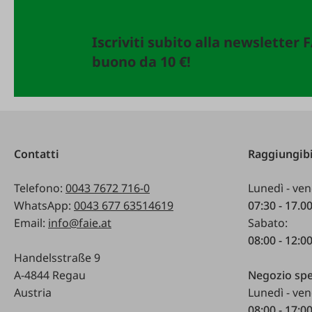
Iscriviti subito alla newsletter 
buono da 10 €!
Contatti
Raggiungibi
Telefono:
0043 7672 716-0
Lunedì - ven
WhatsApp:
0043 677 63514619
07:30 - 17.0
Email:
info@faie.at
Sabato:
08:00 - 12:0
Handelsstraße 9
A-4844 Regau
Negozio spe
Austria
Lunedì - ven
08:00 - 17:0