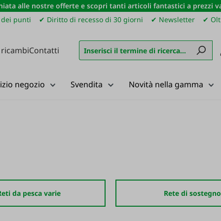
iata alle nostre offerte e scopri tanti articoli fantastici a prezzi 
dei punti
✔ Diritto di recesso di 30 giorni
✔ Newsletter
✔ Olt
 ricambi
Contatti
izio negozio
Svendita
Novità nella gamma
Reti da pesca varie
Rete di sostegno