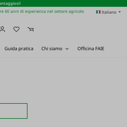
vantaggiosi!
re 60 anni di esperienza nel settore agricolo
Italiano
Hai 0 articoli nella lista dei desideri
Guida pratica
Chi siamo
Officina FAIE