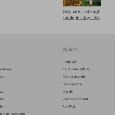
Ordinare i cataloghi
0
cataloghi sfogliabili
Vantaggi
Punti FAIE
edizione
Carta fedeltà PLUS
esso
Ricerca ricambi
Guida pratica
ica
Marchi
bili
Video dei prodotti
ili
App FAIE
utela dell'ambiente