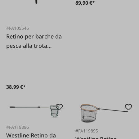
89,90 €*
#FA105546
Retino per barche da
pesca alla trota
Manico telescopico 2
Lunghezza totale
40M
38,99 €*
#FA119896
#FA119895
Westline Retino da