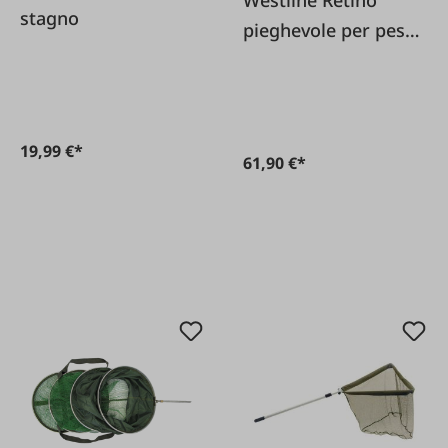
Westline Retino
stagno
pieghevole per pesci
predatori
19,99 €*
61,90 €*