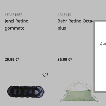
#FA131667
#FA54431
Jenzi Retino
Behr Retino Octa-
gommato
plus
Que
29,99 €*
36,99 €*