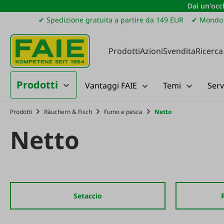
Dai un'occh
ssa al contenuto principale
Salta alla ricerca
Passa alla navigazione principale
✔ Spedizione gratuita a partire da 149 EUR
✔ Mondo 
Prodotti
Azioni
Svendita
Ricerca
Prodotti
Vantaggi FAIE
Temi
Serv
Prodotti
Räuchern & Fisch
Fumo e pesca
Netto
Netto
Setaccio