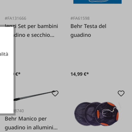
#FA131666
#FA61598
Jenzi Set per bambini
Behr Testa del
guadino e secchio
guadino
pieghevole blu
lità
5,99 €*
14,99 €*
ionali
#FA98740
Behr Manico per
guadino in alluminio.