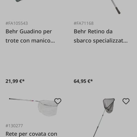
#FA105543
#FA71168
Behr Guadino per
Behr Retino da
trote con manico
sbarco specializzato
telescopico Grande 2
per pesci predatori 3
2 m di lunghezza
pezzi Testa di
guadino pieghevole
21,99 €*
64,95 €*
#130277
Rete per covata con