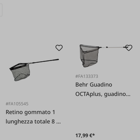
#FA133373
Behr Guadino
OCTAplus, guadino
pieghevole
#FA105545
Retino gommato 1
lunghezza totale 8 m
Manico telescopico
17,99 €*