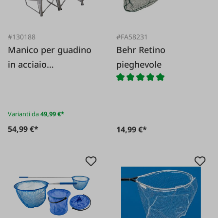
#130188
#FA58231
Manico per guadino
Behr Retino
in acciaio
pieghevole
inossidabile
Varianti da
49,99 €*
54,99 €*
14,99 €*