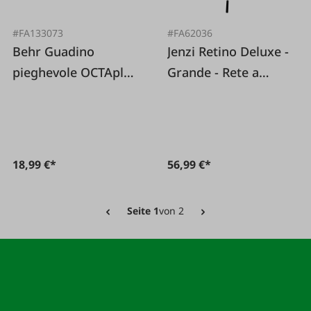
#FA133073
#FA62036
Behr Guadino
Jenzi Retino Deluxe -
pieghevole OCTAplus
Grande - Rete a
gommato
maglie di nylon
18,99 €*
56,99 €*
Seite 1
von 2