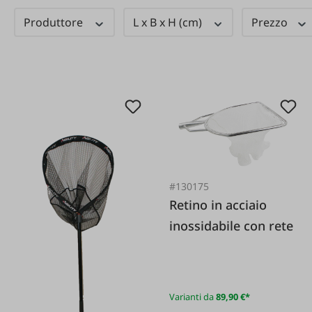
Produttore
L x B x H (cm)
Prezzo
#130175
Retino in acciaio
inossidabile con rete
Varianti da
89,90 €*