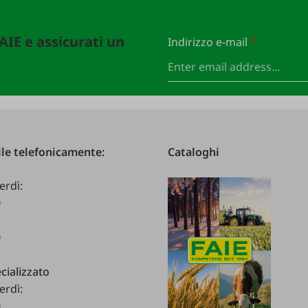
FAIE e assicurati un
Indirizzo e-mail
*
le telefonicamente:
Cataloghi
erdì:
0
0
cializzato
erdì:
0