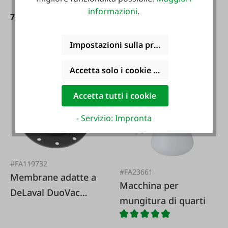
informazioni
.
7,99 €*
Impostazioni sulla privacy
249,90 €*
Accetta solo i cookie funzionali
Accetta tutti i cookie
- Servizio: Impronta
#FA119732
#FA23661
Membrane adatte a
Macchina per
DeLaval DuoVac
mungitura di quarti
965425-80