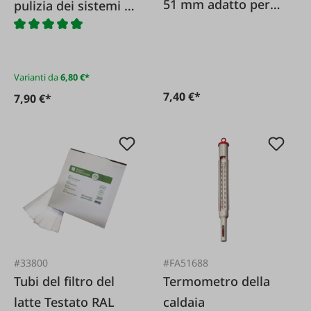
51 mm adatto per
pulizia dei sistemi di
Fullwood/Afikim
mungitura a tubo
Varianti da
6,80 €*
7,40 €*
7,90 €*
#33800
#FA51688
Tubi del filtro del
Termometro della
latte Testato RAL
caldaia