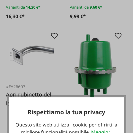
Varianti da
14,20 €*
Varianti da
9,60 €*
16,30 €*
9,99 €*
#FA26607
Apri rubinetto del
latte in acciaio
#FA125498
Rispettiamo la tua privacy
inossidabile
lavatrice a grappolo
per latte
Questo sito web utilizza i cookie per offrirti la
Wolfpassing
migliore funzionalità possibile.
Maggiori