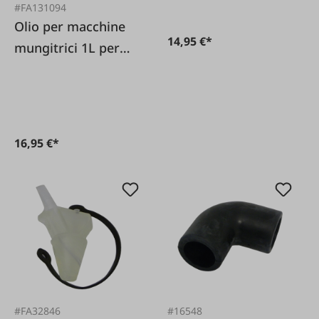
#FA131094
Olio per macchine
14,95 €*
mungitrici 1L per
pompe a vuoto
16,95 €*
#FA32846
#16548