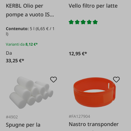
KERBL Olio per
Vello filtro per latte
pompe a vuoto ISO-
VG 68
Contenuto:
5 l
(6,65 € / 1
l)
Varianti da
8,12 €*
Da
12,95 €*
33,25 €*
#FA127904
#4902
Nastro transponder
Spugne per la