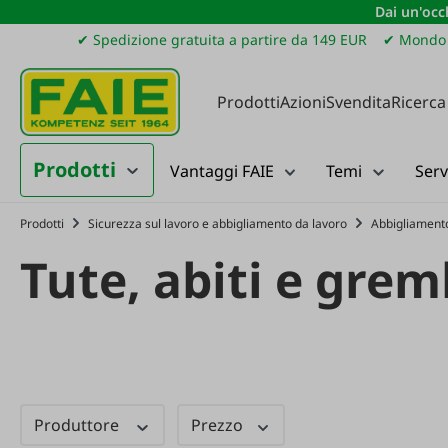
Dai un'occh
ssa al contenuto principale
Salta alla ricerca
Passa alla navigazione principale
✔ Spedizione gratuita a partire da 149 EUR
✔ Mondo 
Prodotti
Azioni
Svendita
Ricerca
Prodotti
Vantaggi FAIE
Temi
Serv
Prodotti
Sicurezza sul lavoro e abbigliamento da lavoro
Abbigliamento
Tute, abiti e grem
Produttore
Prezzo