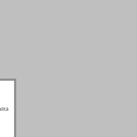
lità
ionali