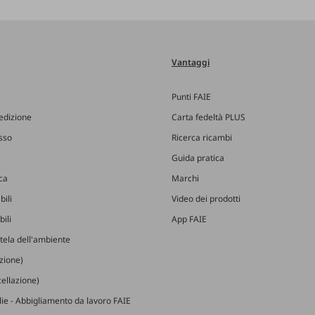
Vantaggi
Punti FAIE
edizione
Carta fedeltà PLUS
esso
Ricerca ricambi
Guida pratica
ica
Marchi
bili
Video dei prodotti
ili
App FAIE
utela dell'ambiente
izione)
ellazione)
glie - Abbigliamento da lavoro FAIE