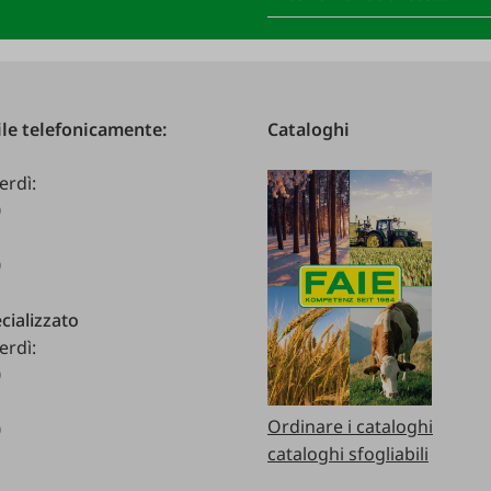
le telefonicamente:
Cataloghi
erdì:
0
0
cializzato
erdì:
0
Ordinare i cataloghi
0
cataloghi sfogliabili