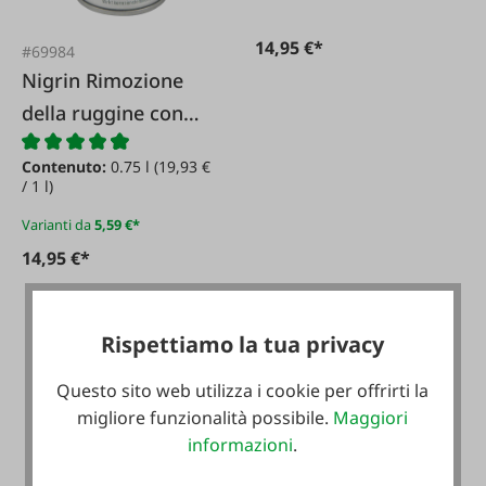
14,95 €*
#69984
Nigrin Rimozione
della ruggine con
effetto immediato
Contenuto:
0.75 l
(19,93 €
/ 1 l)
Varianti da
5,59 €*
14,95 €*
Rispettiamo la tua privacy
Questo sito web utilizza i cookie per offrirti la
migliore funzionalità possibile.
Maggiori
informazioni
.