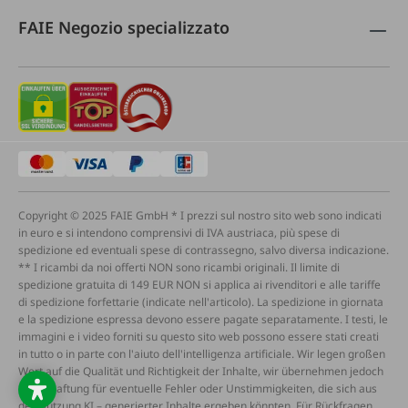
FAIE Negozio specializzato
Copyright © 2025 FAIE GmbH * I prezzi sul nostro sito web sono indicati
in euro e si intendono comprensivi di IVA austriaca, più spese di
spedizione ed eventuali spese di contrassegno, salvo diversa indicazione.
** I ricambi da noi offerti NON sono ricambi originali. Il limite di
spedizione gratuita di 149 EUR NON si applica ai rivenditori e alle tariffe
di spedizione forfettarie (indicate nell'articolo). La spedizione in giornata
e la spedizione espressa devono essere pagate separatamente. I testi, le
immagini e i video forniti su questo sito web possono essere stati creati
in tutto o in parte con l'aiuto dell'intelligenza artificiale. Wir legen großen
Wert auf die Qualität und Richtigkeit der Inhalte, wir übernehmen jedoch
keine Haftung für eventuelle Fehler oder Unstimmigkeiten, die sich aus
der Nutzung KI – generierter Inhalte ergeben könnten. Für Rückfragen