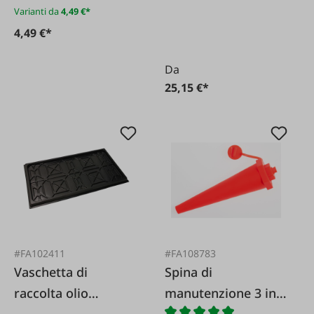
Varianti da
4,49 €*
4,49 €*
Da
25,15 €*
#FA102411
#FA108783
Vaschetta di
Spina di
raccolta olio
manutenzione 3 in 1
1000x600x40 mm
Diametro 2 - 42 mm