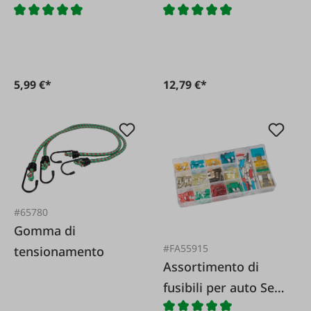
Wabcotyhl 1 litro
5,99 €*
12,79 €*
#65780
Gomma di
#FA55915
tensionamento
Assortimento di
fusibili per auto Set
da 147 pezzi.