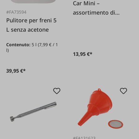
Car Mini –
assortimento di
#FA73594
Pulitore per freni 5
fusibili 121 pezzi.
L senza acetone
Contenuto:
5 l
(7,99 € / 1
l)
13,95 €*
39,95 €*
#FA131623