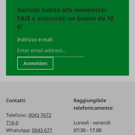
Iscriviti subito alla newsletter
FAIE e assicurati un buono da 10
€!
Indirizzo e-mail
*
Anmelden
Contatti
Raggiungibile
telefonicamente:
Telefono:
0043 7672
716-0
Lunedì - venerdì:
WhatsApp:
0043 677
07:30 - 17.00