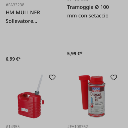
#FA33238
Tramoggia Ø 100
HM MÜLLNER
mm con setaccio
Sollevatore
magnetico
telescopico
5,99 €*
6,99 €*
#14355
#FA108762