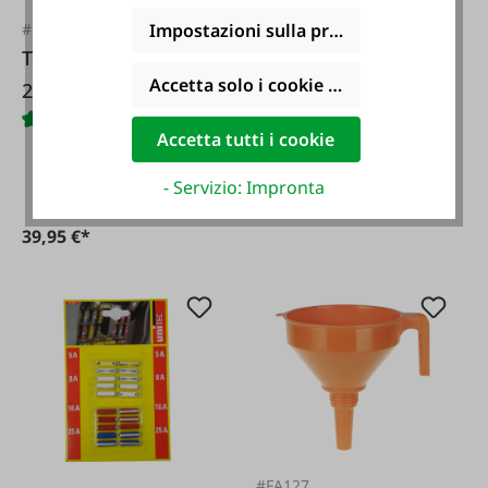
#FA128141
Misurino con scala
#FA117
Impostazioni sulla privacy
Tanica metallica da
di miscelazione
Accetta solo i cookie funzionali
20 litri
Accetta tutti i cookie
- Servizio: Impronta
5,99 €*
39,95 €*
#FA127