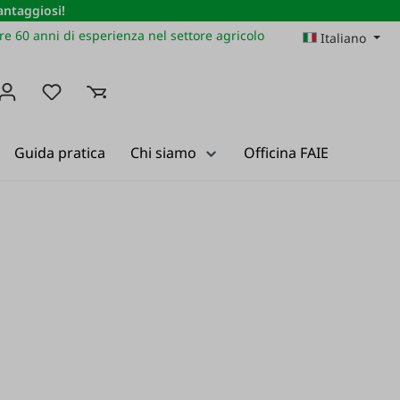
vantaggiosi!
re 60 anni di esperienza nel settore agricolo
Italiano
Hai 0 articoli nella lista dei desideri
Guida pratica
Chi siamo
Officina FAIE