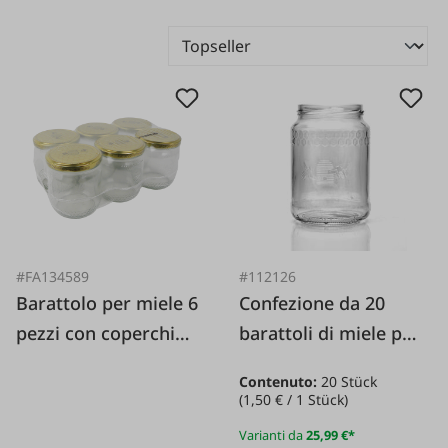
#FA134589
#112126
Barattolo per miele 6
Confezione da 20
pezzi con coperchio
barattoli di miele per
a nido d'ape
apicoltore con
Contenuto:
20 Stück
coperchio a nido
(1,50 € / 1 Stück)
d'ape.
Varianti da
25,99 €*