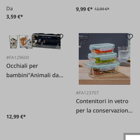
Da
9,99 €*
12,99 €*
3,59 €*
#FA129600
Occhiali per
bambini"Animali da
fattoria" 0 2 lt 3
#FA123707
pezzi.
Contenitori in vetro
per la conservazione
12,99 €*
Set di 3