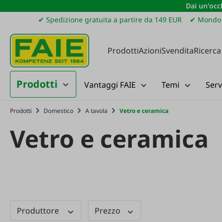
Dai un'occh
ssa al contenuto principale
Salta alla ricerca
Passa alla navigazione principale
✔ Spedizione gratuita a partire da 149 EUR
✔ Mondo 
Prodotti
Azioni
Svendita
Ricerca
Prodotti
Vantaggi FAIE
Temi
Serv
Prodotti
Domestico
A tavola
Vetro e ceramica
Vetro e ceramica
Produttore
Prezzo