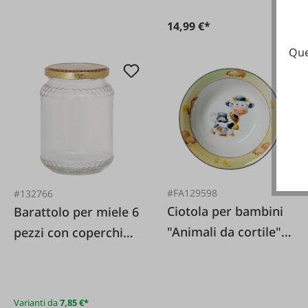
14,99 €*
Que
#FA129598
#132766
Ciotola per bambini
Barattolo per miele 6
"Animali da cortile"
pezzi con coperchio
17 cm
a nido d'ape
Varianti da
7,85 €*