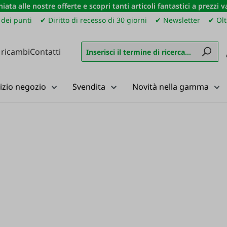
iata alle nostre offerte e scopri tanti articoli fantastici a prezzi 
dei punti
✔ Diritto di recesso di 30 giorni
✔ Newsletter
✔ Olt
 ricambi
Contatti
izio negozio
Svendita
Novità nella gamma