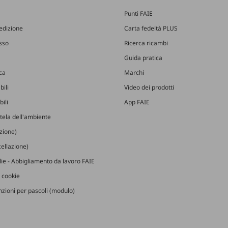
Punti FAIE
edizione
Carta fedeltà PLUS
esso
Ricerca ricambi
Guida pratica
ica
Marchi
bili
Video dei prodotti
ili
App FAIE
utela dell'ambiente
izione)
ellazione)
glie - Abbigliamento da lavoro FAIE
 cookie
zioni per pascoli (modulo)