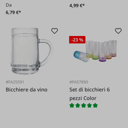
Da
4,99 €*
6,79 €*
-23 %
#FA25591
#FA57890
Bicchiere da vino
Set di bicchieri 6
pezzi Color