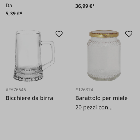
Da
36,99 €*
5,39 €*
#FA76646
#126374
Bicchiere da birra
Barattolo per miele
20 pezzi con
coperchio a nido
d'ape