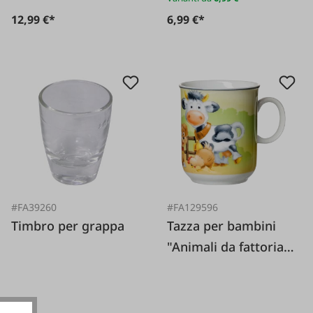
12,99 €*
6,99 €*
#FA39260
#FA129596
Timbro per grappa
Tazza per bambini
"Animali da fattoria"
0 27 litri