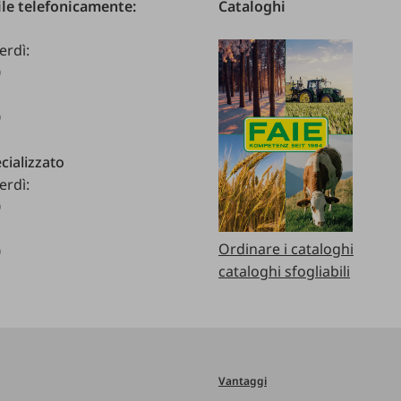
le telefonicamente:
Cataloghi
erdì:
0
0
cializzato
erdì:
0
Ordinare i cataloghi
0
cataloghi sfogliabili
Vantaggi