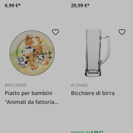
6,99 €*
29,99 €*
#FA129599
#125402
Piatto per bambini
Bicchiere di birra
"Animali da fattoria"
19 cm
Varianti da
6,99 €*