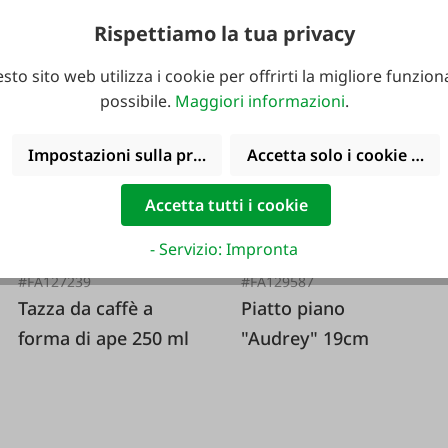
Rispettiamo la tua privacy
8,99 €*
sto sito web utilizza i cookie per offrirti la migliore funziona
possibile.
Maggiori informazioni
.
-33 %
Impostazioni sulla privacy
Accetta solo i cookie funz
Accetta tutti i cookie
- Servizio: Impronta
#FA127239
#FA129587
Tazza da caffè a
Piatto piano
forma di ape 250 ml
"Audrey" 19cm