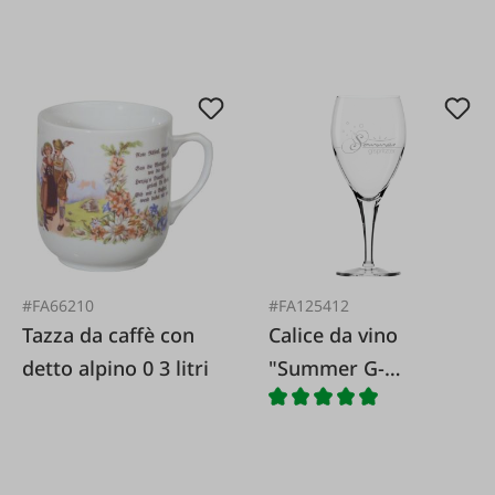
#FA66210
#FA125412
Tazza da caffè con
Calice da vino
detto alpino 0 3 litri
"Summer G-
Spritzter"