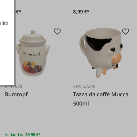
1,79 €*
8,99 €*
lità
ionali
#111978
#FA127249
Rumtopf
Tazza da caffè Mucca
500ml
Varianti da
39,99 €*