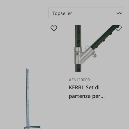
#FA120009
KERBL Set di
partenza per
recinzione con palo a
T