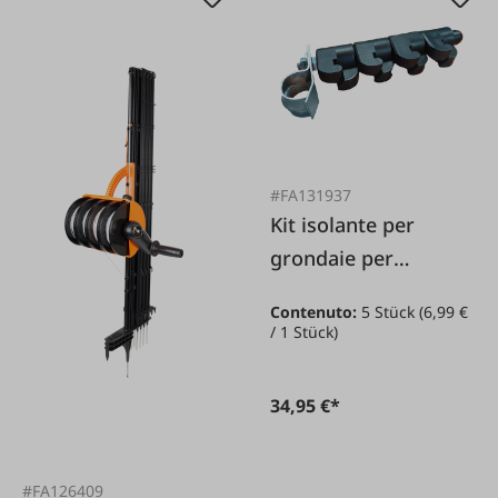
#FA131937
Kit isolante per
grondaie per
martore
Contenuto:
5 Stück
(6,99 €
/ 1 Stück)
34,95 €*
#FA126409