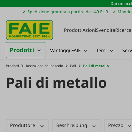
Dai un'occh
ssa al contenuto principale
Salta alla ricerca
Passa alla navigazione principale
✔ Spedizione gratuita a partire da 149 EUR
✔ Mondo 
Prodotti
Azioni
Svendita
Ricerca
Prodotti
Vantaggi FAIE
Temi
Serv
Prodotti
Recinzione del pascolo
Pali
Pali di metallo
Pali di metallo
Produttore
Beschreibung
Prezzo