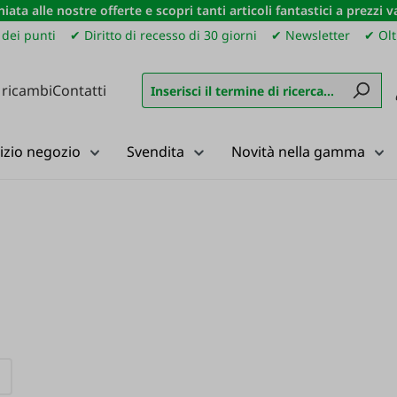
iata alle nostre offerte e scopri tanti articoli fantastici a prezzi 
dei punti
✔ Diritto di recesso di 30 giorni
✔ Newsletter
✔ Olt
 ricambi
Contatti
izio negozio
Svendita
Novità nella gamma