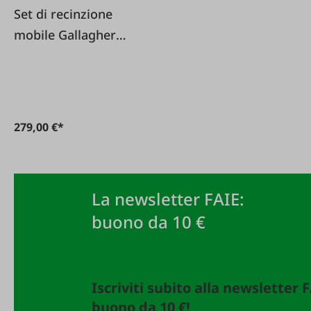
Set di recinzione
mobile Gallagher
SmartFence V2
279,00 €*
La newsletter FAIE:
buono da 10 €
Iscriviti subito alla newsletter 
buono da 10 €!