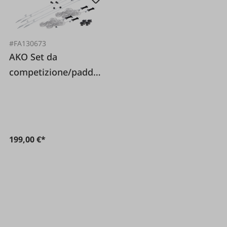
#FA130673
AKO Set da
competizione/paddo
ck 7 x 7 m
199,00 €*