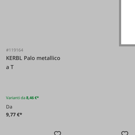
#119164
KERBL Palo metallico
a T
Varianti da
8,46 €*
Da
9,77 €*