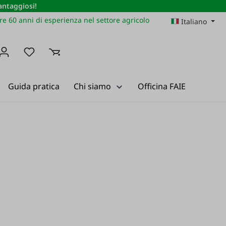
vantaggiosi!
re 60 anni di esperienza nel settore agricolo
Italiano
Hai 0 articoli nella lista dei desideri
Guida pratica
Chi siamo
Officina FAIE