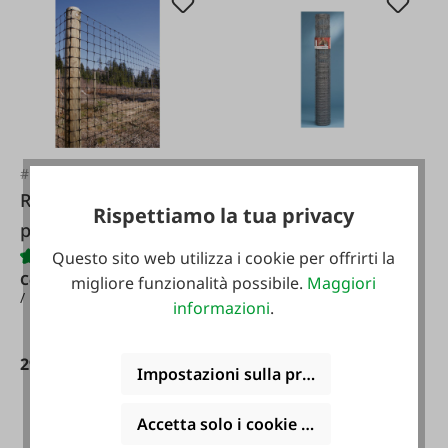
#FA77824
#FA107005
Recinzione in
Recinto selvaggio
Rispettiamo la tua privacy
plastica per animali
annodato Altezza 1
Questo sito web utilizza i cookie per offrirti la
selvatici a 100 metri
50 metri
Contenuto:
50 m
(2,90 € /
Contenuto:
100 m
(2,99 €
migliore funzionalità possibile.
Maggiori
1 m)
/ 1 m)
informazioni
.
145,00 €*
299,00 €*
Impostazioni sulla privacy
Accetta solo i cookie funzionali