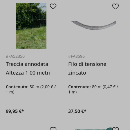
#FA52350
#FA8596
Treccia annodata
Filo di tensione
Altezza 1 00 metri
zincato
Contenuto:
50 m
(2,00 € /
Contenuto:
80 m
(0,47 € /
1 m)
1 m)
99,95 €*
37,50 €*