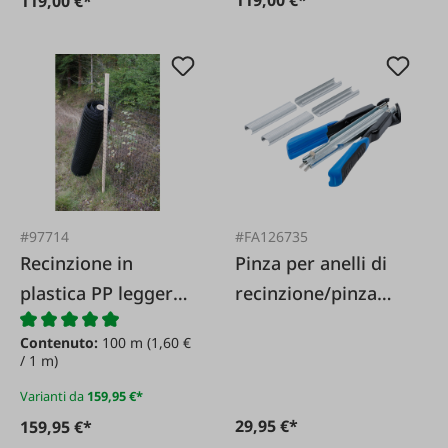
119,00 €*
#97714
#FA126735
Recinzione in
Pinza per anelli di
plastica PP leggera
recinzione/pinza
20 x 35
per anelli di
Contenuto:
100 m
(1,60 €
ammortizzazione
/ 1 m)
185 mm
Varianti da
159,95 €*
29,95 €*
159,95 €*