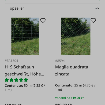
#FA1504
#8594
H+S Schafzaun
Maglia quadrata
geschweißt, Höhe
zincata
1,00 m
Contenuto:
25 m
(4,76 € /
Contenuto:
50 m
(2,38 € /
1 m)
1 m)
Varianti da
119,00 €*
119,00 €*