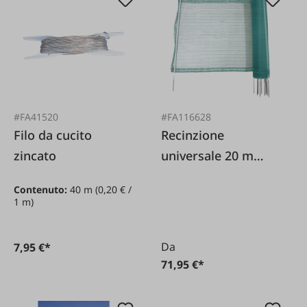
#FA41520
#FA116628
Filo da cucito
Recinzione
zincato
universale 20 m
verde
Contenuto:
40 m
(0,20 € /
1 m)
Da
7,95 €*
71,95 €*