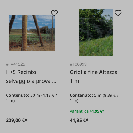
#FA41525
#106999
H+S Recinto
Griglia fine Altezza
selvaggio a prova di
1 m
coniglio Altezza 1 50
Contenuto:
50 m
(4,18 € /
Contenuto:
5 m
(8,39 € /
metri
1 m)
1 m)
Varianti da
41,95 €*
209,00 €*
41,95 €*