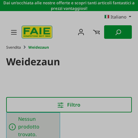
Dai un'occhiata alle nostre offerte e scopri tanti articoli fantastici a
Passa al contenuto principale
prezzi vantaggiosi!
Italiano
Svendita
Weidezaun
Weidezaun
Filtro
Nessun
prodotto
trovato.