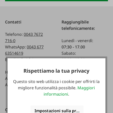
Contatti
Raggiungibile
telefonicamente:
Telefono:
0043 7672
716-0
Lunedì - venerdì:
WhatsApp:
0043 677
07:30 - 17.00
63514619
Sabato:
Email:
info@faie.at
08:00 - 12:00
Rispettiamo la tua privacy
Handelsstraße 9
Negozio specializzato
A-4844 Regau
Lunedì - venerdì:
Questo sito web utilizza i cookie per offrirti la
Austria
08:00 - 17:00
migliore funzionalità possibile.
Maggiori
Sabato:
informazioni
.
08:00 - 12:00
Cataloghi
Scarica l'app FAIE
Impostazioni sulla privacy