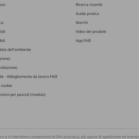
esso
Ricerca ricambi
Guida pratica
ica
Marchi
bili
Video dei prodotti
ili
App FAIE
utela dell'ambiente
izione)
ellazione)
glie - Abbigliamento da lavoro FAIE
 cookie
zioni per pascoli (modulo)
ro e si intendono comprensivi di IVA austriaca, più spese di spedizione ed eventua