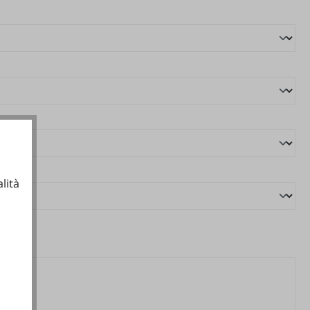
lità
ionali