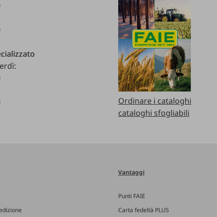
0
0
cializzato
erdì:
0
Ordinare i cataloghi
0
cataloghi sfogliabili
Vantaggi
Punti FAIE
edizione
Carta fedeltà PLUS