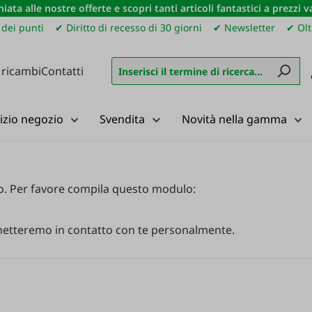
iata alle nostre offerte e scopri tanti articoli fantastici a prezzi 
dei punti
✔ Diritto di recesso di 30 giorni
✔ Newsletter
✔ Olt
 ricambi
Contatti
izio negozio
Svendita
Novità nella gamma
o
.
Per
favore
compila
questo
modulo
:
etteremo
in
contatto
con
te
personalmente
.