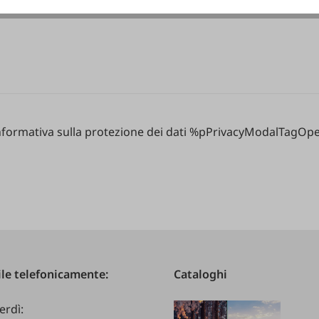
nformativa sulla protezione dei dati %pPrivacyModalTagOpen
le telefonicamente:
Cataloghi
erdì: