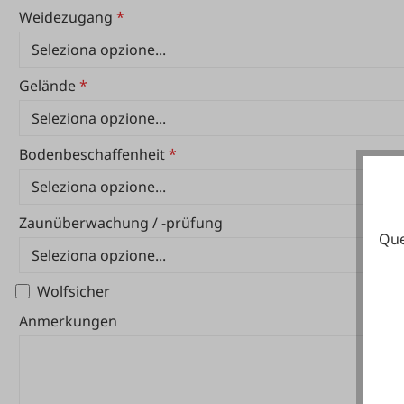
Weidezugang
*
Gelände
*
Bodenbeschaffenheit
*
Zaunüberwachung / -prüfung
Que
Wolfsicher
Anmerkungen