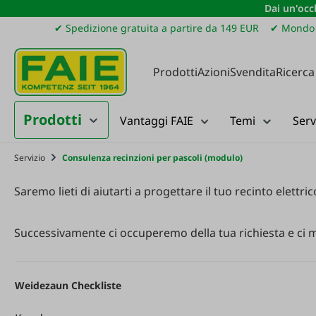
Dai un'occh
ssa al contenuto principale
Salta alla ricerca
Passa alla navigazione principale
✔ Spedizione gratuita a partire da 149 EUR
✔ Mondo 
Prodotti
Azioni
Svendita
Ricerca
Prodotti
Vantaggi FAIE
Temi
Serv
Servizio
Consulenza recinzioni per pascoli (modulo)
Saremo
lieti
di
aiutarti
a
progettare
il
tuo
recinto
elettric
Successivamente
ci
occuperemo
della
tua
richiesta
e
ci
m
Weidezaun Checkliste