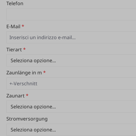
Telefon
E-Mail
*
Tierart
*
Zaunlänge in m
*
Zaunart
*
Stromversorgung