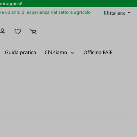
vantaggiosi!
re 60 anni di esperienza nel settore agricolo
Italiano
Hai 0 articoli nella lista dei desideri
Guida pratica
Chi siamo
Officina FAIE