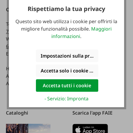
Rispettiamo la tua privacy
Contatti
Raggiungibile
telefonicamente:
Questo sito web utilizza i cookie per offrirti la
Telefono:
0043 7672
migliore funzionalità possibile.
Maggiori
716-0
Lunedì - venerdì:
informazioni
.
WhatsApp:
0043 677
07:30 - 17.00
63514619
Sabato:
Email:
info@faie.at
08:00 - 12:00
Impostazioni sulla privacy
Handelsstraße 9
Negozio specializzato
Accetta solo i cookie funzionali
A-4844 Regau
Lunedì - venerdì:
Austria
08:00 - 17:00
Accetta tutti i cookie
Sabato:
08:00 - 12:00
- Servizio: Impronta
Cataloghi
Scarica l'app FAIE