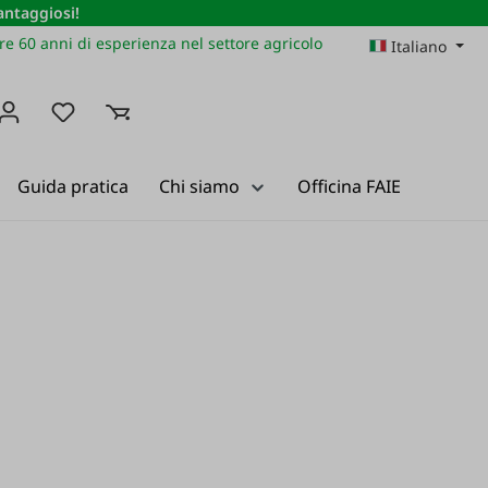
vantaggiosi!
re 60 anni di esperienza nel settore agricolo
Italiano
Hai 0 articoli nella lista dei desideri
Guida pratica
Chi siamo
Officina FAIE