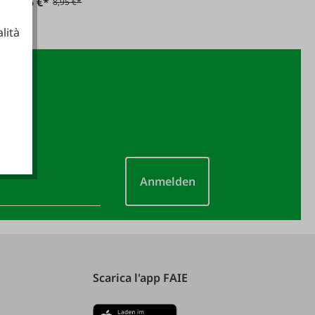
7,95 €*
8,95 €*
lità
ionali
Anmelden
Scarica l'app FAIE