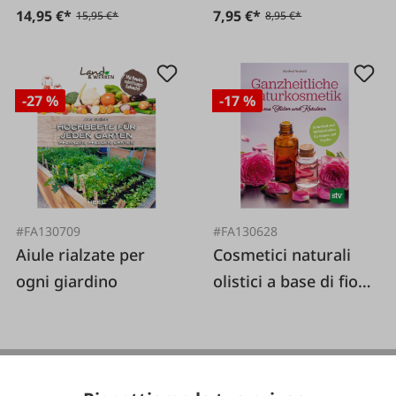
14,95 €*
7,95 €*
15,95 €*
8,95 €*
-27 %
-17 %
#FA130709
#FA130628
Aiule rialzate per
Cosmetici naturali
ogni giardino
olistici a base di fiori
ed erbe