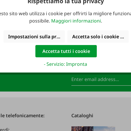
Rispettiamo la tua privacy
10,99 €*
19,99 €*
14,99 €*
24,00 €*
sto sito web utilizza i cookie per offrirti la migliore funziona
possibile.
Maggiori informazioni
.
Impostazioni sulla privacy
Accetta solo i cookie funz
Accetta tutti i cookie
- Servizio: Impronta
FAIE e assicurati un
Indirizzo e-mail
*
le telefonicamente:
Cataloghi
erdì: