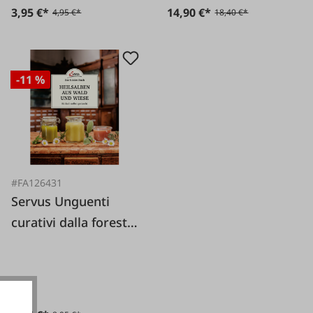
3,95 €*
14,90 €*
4,95 €*
18,40 €*
-11 %
#FA126431
Servus Unguenti
curativi dalla foresta
e dal prato