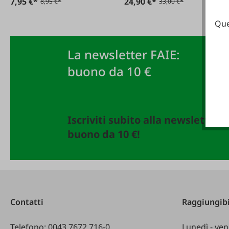
7,95 €*
24,90 €*
8,95 €*
33,00 €*
Que
La newsletter FAIE:
buono da 10 €
Iscriviti subito alla newsletter 
buono da 10 €!
Contatti
Raggiungibi
Telefono:
0043 7672 716-0
Lunedì - ven