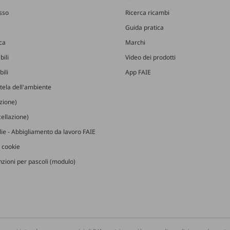
esso
Ricerca ricambi
Guida pratica
ica
Marchi
bili
Video dei prodotti
ili
App FAIE
utela dell'ambiente
izione)
ellazione)
glie - Abbigliamento da lavoro FAIE
 cookie
zioni per pascoli (modulo)