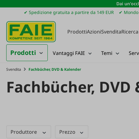
Dai un'occh
ssa al contenuto principale
Salta alla ricerca
Passa alla navigazione principale
✔ Spedizione gratuita a partire da 149 EUR
✔ Mondo 
Prodotti
Azioni
Svendita
Ricerca
Prodotti
Vantaggi FAIE
Temi
Serv
Svendita
Fachbücher, DVD & Kalender
Fachbücher, DVD 
Produttore
Prezzo