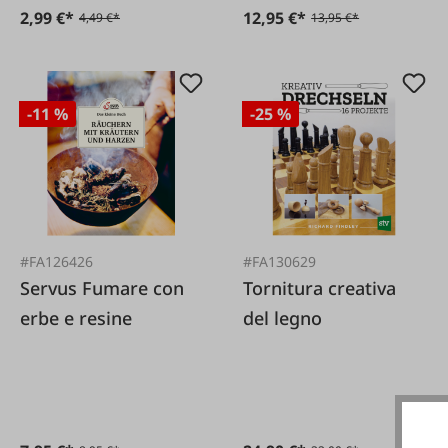
2,99 €*
12,95 €*
4,49 €*
13,95 €*
-11 %
-25 %
#FA126426
#FA130629
Servus Fumare con
Tornitura creativa
erbe e resine
del legno