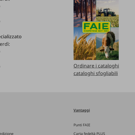
0
0
cializzato
erdì:
0
Ordinare i cataloghi
0
cataloghi sfogliabili
Vantaggi
Punti FAIE
edizione
Carta fedeltà PLUS