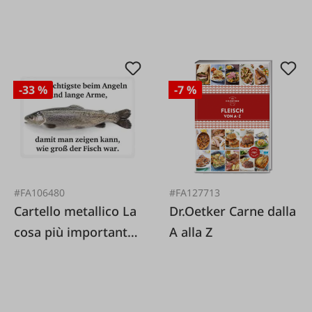
-33 %
-7 %
#FA106480
#FA127713
Cartello metallico La
Dr.Oetker Carne dalla
cosa più importante
A alla Z
nella pesca sono le
braccia lunghe