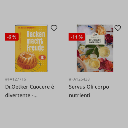
-6 %
-11 %
#FA127716
#FA126438
Dr.Oetker Cuocere è
Servus Oli corpo
divertente -
nutrienti
Ristampa 1952