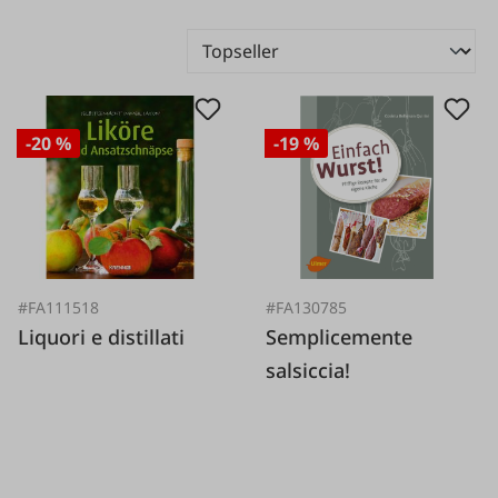
-20 %
-19 %
#FA111518
#FA130785
Liquori e distillati
Semplicemente
salsiccia!