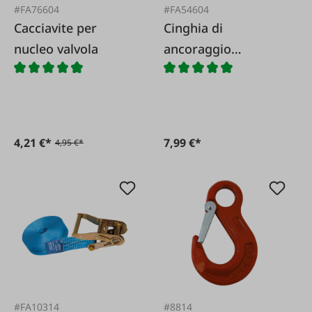
#FA76604
#FA54604
Cacciavite per
Cinghia di
nucleo valvola
ancoraggio
monoblocco 25 mm
4,21 €*
7,99 €*
4,95 €*
#FA10314
#8814