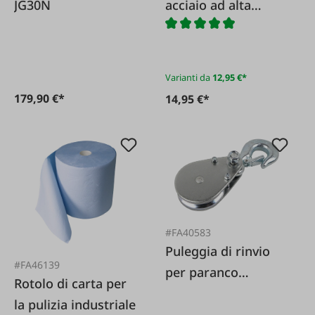
JG30N
acciaio ad alta
resistenza G 8
Varianti da
12,95 €*
179,90 €*
14,95 €*
#FA40583
Puleggia di rinvio
#FA46139
per paranco
Rotolo di carta per
elettrico
la pulizia industriale