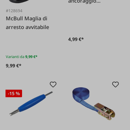
ancoraggio
monoblocco 25 mm
#128694
con morsetto
McBull Maglia di
arresto avvitabile
4,99 €*
Varianti da
9,99 €*
9,99 €*
-15 %