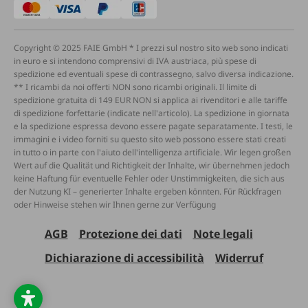
Copyright © 2025 FAIE GmbH * I prezzi sul nostro sito web sono indicati
in euro e si intendono comprensivi di IVA austriaca, più spese di
spedizione ed eventuali spese di contrassegno, salvo diversa indicazione.
** I ricambi da noi offerti NON sono ricambi originali. Il limite di
spedizione gratuita di 149 EUR NON si applica ai rivenditori e alle tariffe
di spedizione forfettarie (indicate nell'articolo). La spedizione in giornata
e la spedizione espressa devono essere pagate separatamente. I testi, le
immagini e i video forniti su questo sito web possono essere stati creati
in tutto o in parte con l'aiuto dell'intelligenza artificiale. Wir legen großen
Wert auf die Qualität und Richtigkeit der Inhalte, wir übernehmen jedoch
keine Haftung für eventuelle Fehler oder Unstimmigkeiten, die sich aus
der Nutzung KI – generierter Inhalte ergeben könnten. Für Rückfragen
oder Hinweise stehen wir Ihnen gerne zur Verfügung
AGB
Protezione dei dati
Note legali
Dichiarazione di accessibilità
Widerruf