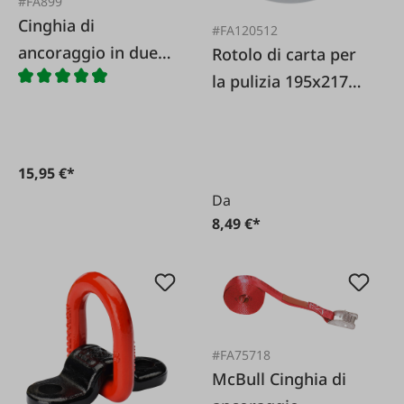
#FA899
Cinghia di
#FA120512
ancoraggio in due
Rotolo di carta per
parti 35 mm
la pulizia 195x217
bianco
15,95 €*
Da
8,49 €*
#FA75718
McBull Cinghia di