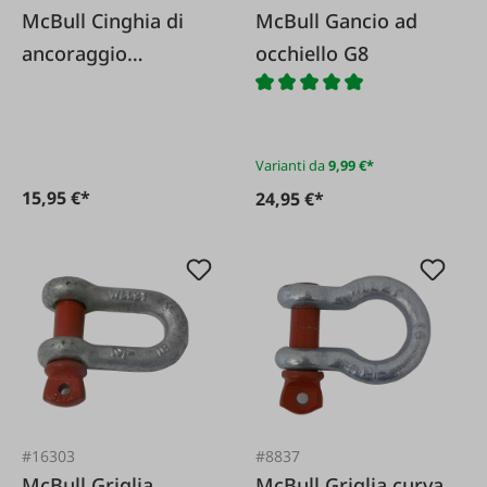
McBull Cinghia di
McBull Gancio ad
ancoraggio
occhiello G8
monoblocco 35 mm
Varianti da
9,99 €*
15,95 €*
24,95 €*
#16303
#8837
McBull Griglia
McBull Griglia curva