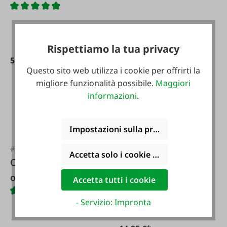
19,95 €*
Rispettiamo la tua privacy
59,50 €*
Questo sito web utilizza i cookie per offrirti la
migliore funzionalità possibile.
Maggiori
informazioni
.
Impostazioni sulla privacy
#16258
SAUGUT Cinghia di
#FA54970
Accetta solo i cookie funzionali
ancoraggio in due
Carrello/sgabello da
parti 50 mm
officina
Accetta tutti i cookie
- Servizio: Impronta
Varianti da
14,95 €*