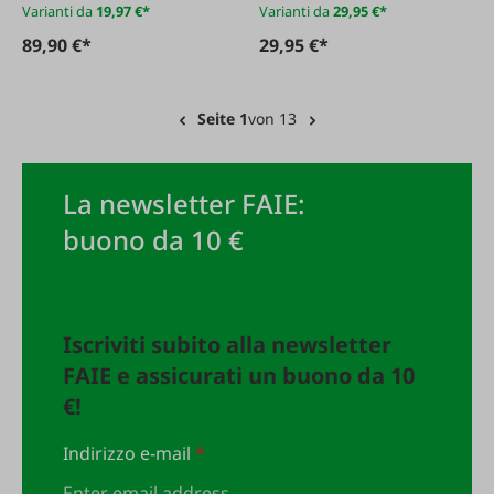
Varianti da
19,97 €*
Varianti da
29,95 €*
89,90 €*
29,95 €*
Seite 1
von 13
La newsletter FAIE:
buono da 10 €
Iscriviti subito alla newsletter
FAIE e assicurati un buono da 10
€!
Indirizzo e-mail
*