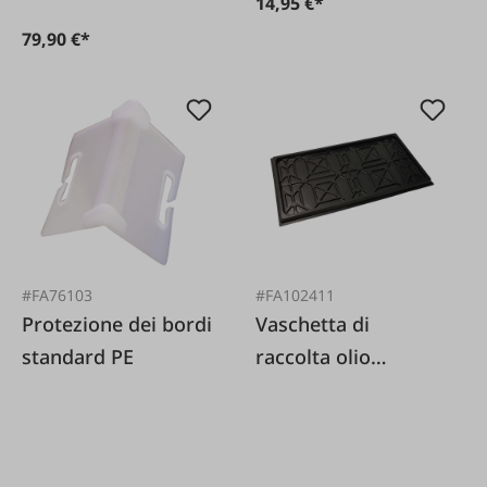
14,95 €*
79,90 €*
#FA76103
#FA102411
Protezione dei bordi
Vaschetta di
standard PE
raccolta olio
1000x600x40 mm