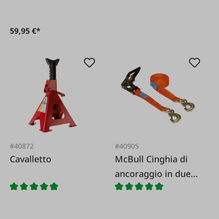
59,95 €*
#40872
#40905
Cavalletto
McBull Cinghia di
ancoraggio in due
parti 50 mm