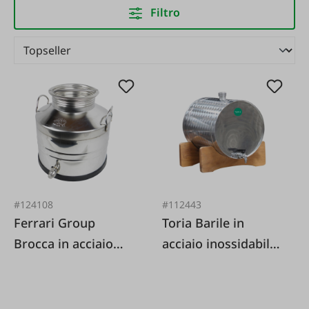
Filtro
#124108
#112443
Ferrari Group
Toria Barile in
Brocca in acciaio
acciaio inossidabile
inox saldato (AISI
con rubinetto
304) con rubinetto
rotante