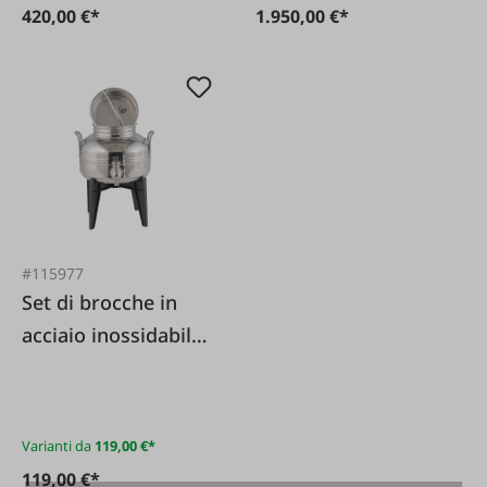
420,00 €*
1.950,00 €*
#115977
Set di brocche in
acciaio inossidabile
saldato (AISI 304)
con rubinetto a vite
Varianti da
119,00 €*
119,00 €*