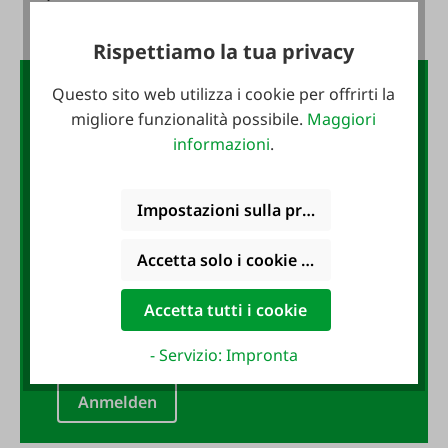
Rispettiamo la tua privacy
La newsletter FAIE:
Questo sito web utilizza i cookie per offrirti la
migliore funzionalità possibile.
Maggiori
buono da 10 €
informazioni
.
Impostazioni sulla privacy
Iscriviti subito alla newsletter
FAIE e assicurati un buono da 10
Accetta solo i cookie funzionali
€!
Accetta tutti i cookie
Indirizzo e-mail
*
- Servizio: Impronta
Anmelden