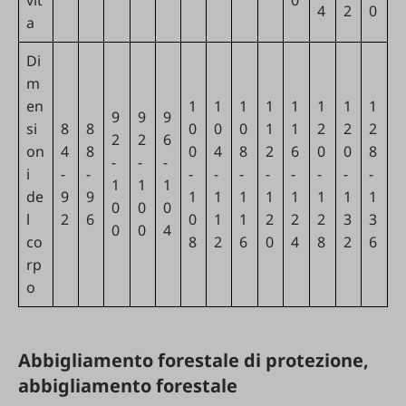
vit
0
4
2
0
a
Di
m
en
1
1
1
1
1
1
1
1
9
9
9
si
8
8
0
0
0
1
1
2
2
2
2
2
6
on
4
8
0
4
8
2
6
0
0
8
-
-
-
i
-
-
-
-
-
-
-
-
-
-
1
1
1
de
9
9
1
1
1
1
1
1
1
1
0
0
0
l
2
6
0
1
1
2
2
2
3
3
0
0
4
co
8
2
6
0
4
8
2
6
rp
o
Abbigliamento forestale di protezione,
abbigliamento forestale