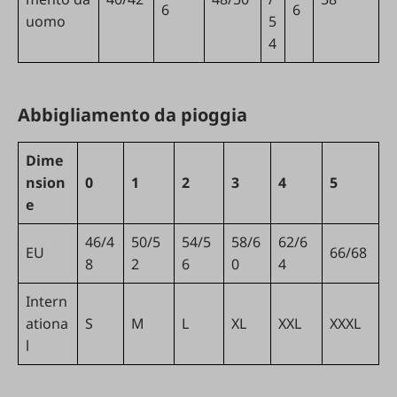
6
6
uomo
5
4
Abbigliamento da pioggia
Dime
nsion
0
1
2
3
4
5
e
46/4
50/5
54/5
58/6
62/6
EU
66/68
8
2
6
0
4
Intern
ationa
S
M
L
XL
XXL
XXXL
l