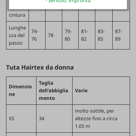
- Servizio: Impronta
84
della
80
92
102
114
126
cintura
Lunghe
74-
79-
81-
83-
87-
zza del
78
76
80
82
85
89
passo
Tuta Hairtex da donna
Taglia
Dimensio
dell'abbiglia
Varie
ne
mento
molto sottile, per
XS
34
altezze fino a circa
1,65 m