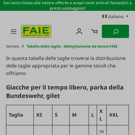
Dai un'occhiata alle nostre offerte e scopri tanti articoli fantastici a
Passa al contenuto principale
prezzi vantaggiosi!
Italiano
Servizio
Tabella delle taglie - Abbigliamento da lavoro FAIE
In questa tabella delle taglie troverai la distribuzione
delle taglie appropriata per le gamme tessili che
offriamo
Giacche per il tempo libero, parka della
Bundeswehr, gilet
X
Taglia
XS
S
M
L
XXL
L
m