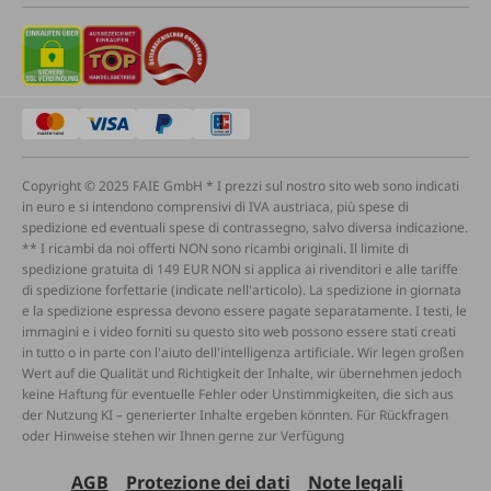
Copyright © 2025 FAIE GmbH * I prezzi sul nostro sito web sono indicati
in euro e si intendono comprensivi di IVA austriaca, più spese di
spedizione ed eventuali spese di contrassegno, salvo diversa indicazione.
** I ricambi da noi offerti NON sono ricambi originali. Il limite di
spedizione gratuita di 149 EUR NON si applica ai rivenditori e alle tariffe
di spedizione forfettarie (indicate nell'articolo). La spedizione in giornata
e la spedizione espressa devono essere pagate separatamente. I testi, le
immagini e i video forniti su questo sito web possono essere stati creati
in tutto o in parte con l'aiuto dell'intelligenza artificiale. Wir legen großen
Wert auf die Qualität und Richtigkeit der Inhalte, wir übernehmen jedoch
keine Haftung für eventuelle Fehler oder Unstimmigkeiten, die sich aus
der Nutzung KI – generierter Inhalte ergeben könnten. Für Rückfragen
oder Hinweise stehen wir Ihnen gerne zur Verfügung
AGB
Protezione dei dati
Note legali