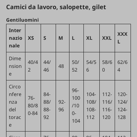
Camici da lavoro, salopette, gilet
Gentiluomini
Inter
XXX
nazio
XS
S
M
L
XL
XXL
L
nale
Dime
40/4
44/
50/
54/5
58/6
62/6
nsion
48
2
46
52
6
0
4
e
Circo
96-
nfere
84-
104-
112-
120-
76-
100
nza
88/
92-
108/
116/
124/
80/8
/10
del
88-
96
108-
116-
124-
0-84
0-
torac
92
112
120
128
104
e