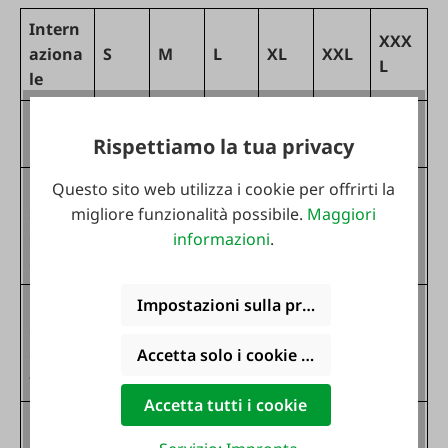
Intern
XXX
aziona
S
M
L
XL
XXL
L
le
44-
50-
54-
58-
62-
EU
48
Rispettiamo la tua privacy
46
52
56
60
64
Dimen
Questo sito web utilizza i cookie per offrirti la
sioni
168-
177-
182-
186-
190-
migliore funzionalità possibile.
Maggiori
174
del
171
180
184
188
192
informazioni
.
corpo
Impostazioni sulla privacy
Circonf
erenza
88-
100-
108-
116-
124-
96
Accetta solo i cookie funzionali
del
92
104
112
120
128
torace
Accetta tutti i cookie
Circonf
erenza
76-
88-
98-
108-
120-