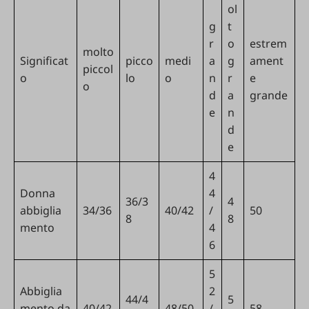
ol
g
t
r
o
estrem
molto
Significat
picco
medi
a
g
ament
piccol
o
lo
o
n
r
e
o
d
a
grande
e
n
d
e
4
Donna
4
36/3
4
abbiglia
34/36
40/42
/
50
8
8
mento
4
6
5
Abbiglia
2
44/4
5
mento da
40/42
48/50
/
58