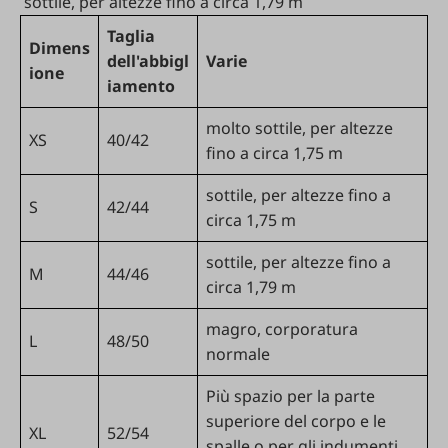
sottile, per altezze fino a circa 1,79 m
Taglia
Dimens
dell'abbigl
Varie
ione
iamento
molto sottile, per altezze
XS
40/42
fino a circa 1,75 m
sottile, per altezze fino a
S
42/44
circa 1,75 m
sottile, per altezze fino a
M
44/46
circa 1,79 m
magro, corporatura
L
48/50
normale
Più spazio per la parte
superiore del corpo e le
XL
52/54
spalle o per gli indumenti