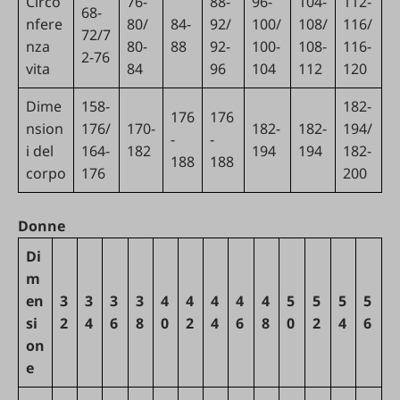
Circo
76-
88-
96-
104-
112-
68-
nfere
80/
84-
92/
100/
108/
116/
72/7
nza
80-
88
92-
100-
108-
116-
2-76
vita
84
96
104
112
120
Dime
158-
182-
176
176
nsion
176/
170-
182-
182-
194/
-
-
i del
164-
182
194
194
182-
188
188
corpo
176
200
Donne
Di
m
en
3
3
3
3
4
4
4
4
4
5
5
5
5
si
2
4
6
8
0
2
4
6
8
0
2
4
6
on
e