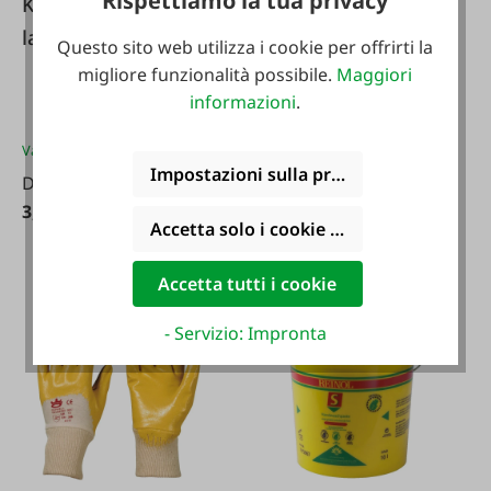
Rispettiamo la tua privacy
KERBL Guanti da
#2059
lavoro ProNit Plus
Guanto da lavoro
Questo sito web utilizza i cookie per offrirti la
migliore funzionalità possibile.
Maggiori
'Kanata'
informazioni
.
Varianti da
3,99 €*
Impostazioni sulla privacy
Da
Varianti da
3,96 €*
3,99 €*
Da
Accetta solo i cookie funzionali
3,96 €*
Accetta tutti i cookie
- Servizio: Impronta