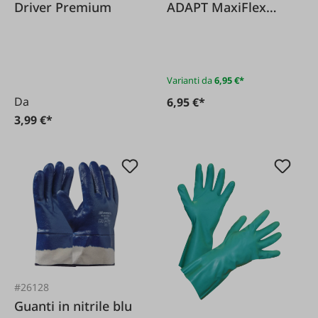
Driver Premium
ADAPT MaxiFlex
Ultimate 42-874
Varianti da
6,95 €*
Da
6,95 €*
3,99 €*
#26128
Guanti in nitrile blu