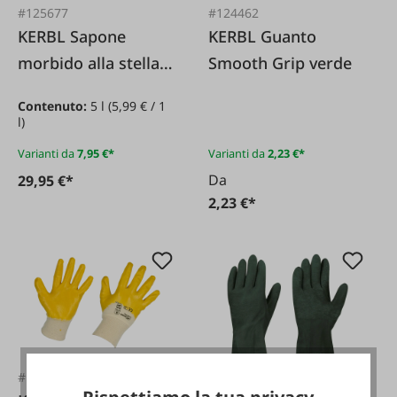
#125677
#124462
KERBL Sapone
KERBL Guanto
morbido alla stella
Smooth Grip verde
alpina
Contenuto:
5 l
(5,99 € / 1
l)
Varianti da
7,95 €*
Varianti da
2,23 €*
Da
29,95 €*
2,23 €*
#128113