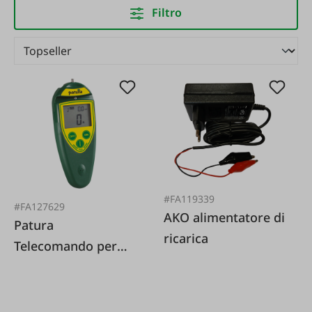
Filtro
#FA119339
#FA127629
AKO alimentatore di
Patura
ricarica
Telecomando per
recinzione elettrica