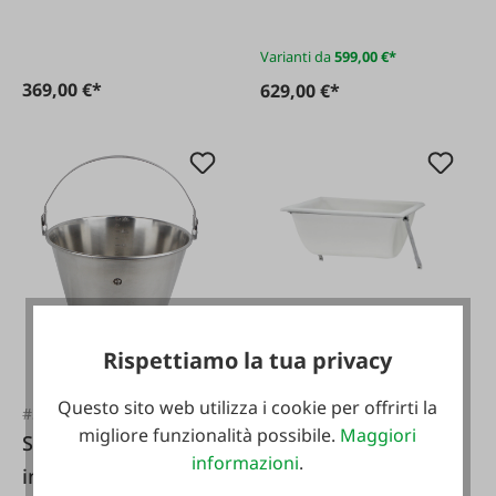
Varianti da
599,00 €*
369,00 €*
629,00 €*
#FA78235
Rispettiamo la tua privacy
Lister Consolle da
Questo sito web utilizza i cookie per offrirti la
parete 100 N
#38991
migliore funzionalità possibile.
Maggiori
Secchio in acciaio
informazioni
.
inossidabile