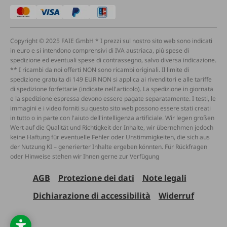
Copyright © 2025 FAIE GmbH * I prezzi sul nostro sito web sono indicati
in euro e si intendono comprensivi di IVA austriaca, più spese di
spedizione ed eventuali spese di contrassegno, salvo diversa indicazione.
** I ricambi da noi offerti NON sono ricambi originali. Il limite di
spedizione gratuita di 149 EUR NON si applica ai rivenditori e alle tariffe
di spedizione forfettarie (indicate nell'articolo). La spedizione in giornata
e la spedizione espressa devono essere pagate separatamente. I testi, le
immagini e i video forniti su questo sito web possono essere stati creati
in tutto o in parte con l'aiuto dell'intelligenza artificiale. Wir legen großen
Wert auf die Qualität und Richtigkeit der Inhalte, wir übernehmen jedoch
keine Haftung für eventuelle Fehler oder Unstimmigkeiten, die sich aus
der Nutzung KI – generierter Inhalte ergeben könnten. Für Rückfragen
oder Hinweise stehen wir Ihnen gerne zur Verfügung
AGB
Protezione dei dati
Note legali
Dichiarazione di accessibilità
Widerruf