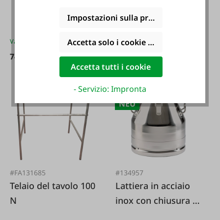
Impostazioni sulla privacy
69,90 €*
Varianti da
74,90 €*
Accetta solo i cookie funzionali
74,90 €*
Accetta tutti i cookie
- Servizio: Impronta
NEU
#FA131685
#134957
Telaio del tavolo 100
Lattiera in acciaio
N
inox con chiusura a
morsetto