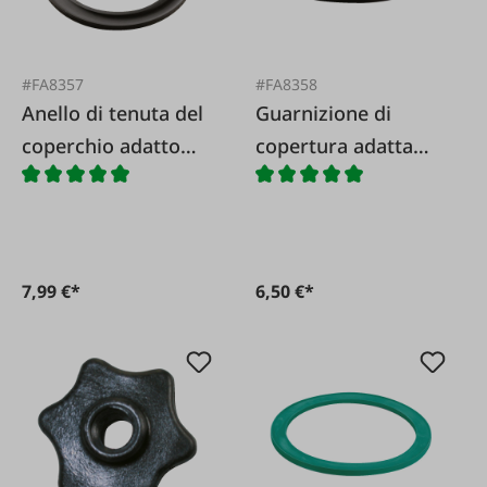
#FA8357
#FA8358
Anello di tenuta del
Guarnizione di
coperchio adatto
copertura adatta
per DeLaval
per Westfalia
7,99 €*
6,50 €*