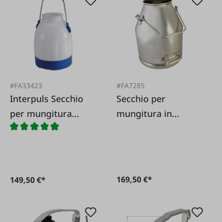
#FA33423
#FA7285
Interpuls Secchio
Secchio per
per mungitura
mungitura in
Ecobucket
acciaio inox 25 L
169,50 €*
149,50 €*