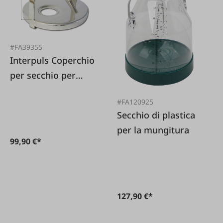
#FA39355
Interpuls Coperchio
per secchio per
mungitura in
#FA120925
acciaio inossidabile
Secchio di plastica
per la mungitura
99,90 €*
127,90 €*