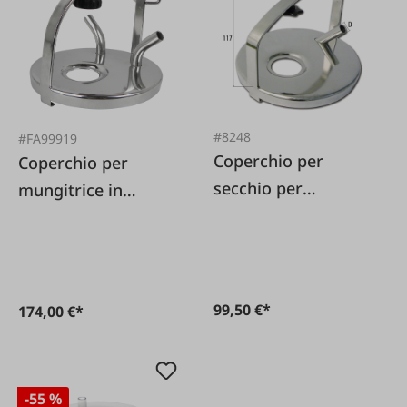
#8248
#FA99919
Coperchio per
Coperchio per
secchio per
mungitrice in
mungitura in
acciaio inossidabile
acciaio inossidabile
99,50 €*
174,00 €*
-55 %