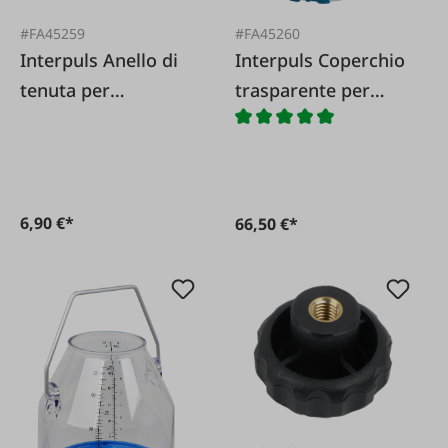
#FA45259
#FA45260
Interpuls Anello di
Interpuls Coperchio
tenuta per
trasparente per
coperchio in PVC
secchio per
LIBERO
mungitura 'LIBERO'
6,90 €*
66,50 €*