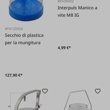
#FA39493
Interpuls Manico a
vite M8 IG
#FA120924
Secchio di plastica
per la mungitura
4,99 €*
127,90 €*