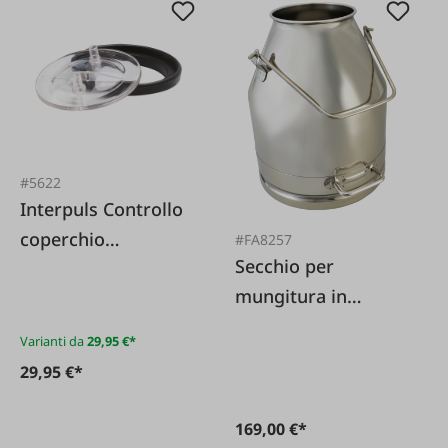
#5622
Interpuls Controllo
coperchio
#FA8257
Secchio per
mungitura
mungitura in
acciaio inox 25 L,
Varianti da
29,95 €*
117 mm
29,95 €*
169,00 €*