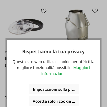
Rispettiamo la tua privacy
#FA5633
#FA47699
Interpuls Anello di
Secchio per
Questo sito web utilizza i cookie per offrirti la
tenuta per
mungitura in
migliore funzionalità possibile.
Maggiori
coperchio di
acciaio inox 30 L
informazioni
.
controllo mungitura
Ø 172/205 mm
Impostazioni sulla privacy
15,90 €*
184,50 €*
Accetta solo i cookie funzionali