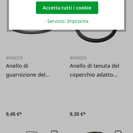
Accetta tutti i cookie
- Servizio: Impronta
#FA8359
#FA8356
Anello di
Anello di tenuta del
guarnizione del
coperchio adatto
coperchio adatto
per DeLaval
per Miele
9,45 €*
9,35 €*