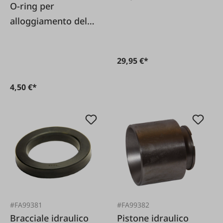
O-ring per
alloggiamento del
dispositivo di
sollevamento Steyr
29,95 €*
4,50 €*
#FA99381
#FA99382
Bracciale idraulico
Pistone idraulico