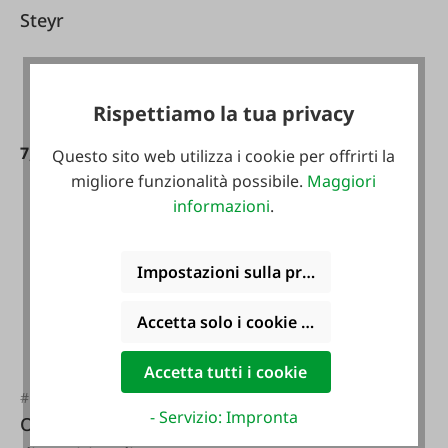
Steyr
Rispettiamo la tua privacy
7,99 €*
69,95 €*
Questo sito web utilizza i cookie per offrirti la
migliore funzionalità possibile.
Maggiori
informazioni
.
Impostazioni sulla privacy
#FA124044
Accetta solo i cookie funzionali
Tubo di aspirazione
idraulico Steyr serie
Accetta tutti i cookie
900/9000
#FA115493
- Servizio: Impronta
O-ring per