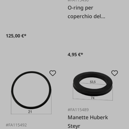
O-ring per
coperchio del
dispositivo di
sollevamento Steyr
125,00 €*
4,95 €*
#FA115489
Manette Huberk
#FA115492
Steyr