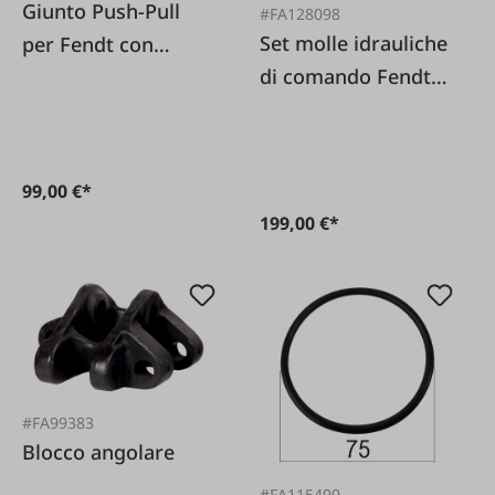
Giunto Push-Pull
#FA128098
Set molle idrauliche
per Fendt con
di comando Fendt
filettatura passante
Farmer
M22x1 5 15L
99,00 €*
199,00 €*
#FA99383
Blocco angolare
#FA115490