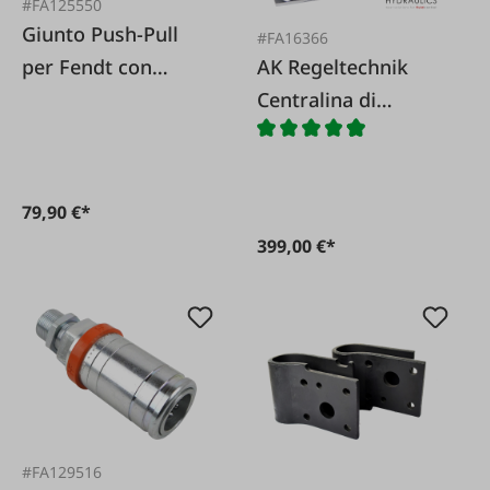
#FA125550
Giunto Push-Pull
#FA16366
AK Regeltechnik
per Fendt con
Centralina di
filettatura passante
controllo aggiuntiva
M22x1 5 15L
per impianto
idraulico Bosch SB7
79,90 €*
399,00 €*
#FA129516