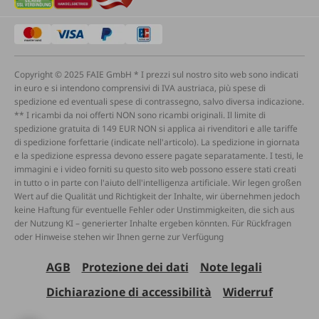
Copyright © 2025 FAIE GmbH * I prezzi sul nostro sito web sono indicati
in euro e si intendono comprensivi di IVA austriaca, più spese di
spedizione ed eventuali spese di contrassegno, salvo diversa indicazione.
** I ricambi da noi offerti NON sono ricambi originali. Il limite di
spedizione gratuita di 149 EUR NON si applica ai rivenditori e alle tariffe
di spedizione forfettarie (indicate nell'articolo). La spedizione in giornata
e la spedizione espressa devono essere pagate separatamente. I testi, le
immagini e i video forniti su questo sito web possono essere stati creati
in tutto o in parte con l'aiuto dell'intelligenza artificiale. Wir legen großen
Wert auf die Qualität und Richtigkeit der Inhalte, wir übernehmen jedoch
keine Haftung für eventuelle Fehler oder Unstimmigkeiten, die sich aus
der Nutzung KI – generierter Inhalte ergeben könnten. Für Rückfragen
oder Hinweise stehen wir Ihnen gerne zur Verfügung
AGB
Protezione dei dati
Note legali
Dichiarazione di accessibilità
Widerruf