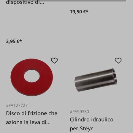
dispositivo di
sollevamento del
19,50 €*
tubo del cilindro
Steyr
3,95 €*
#FA127727
#FA99380
Disco di frizione che
Cilindro idraulico
aziona la leva di
per Steyr
sollevamento Steyr