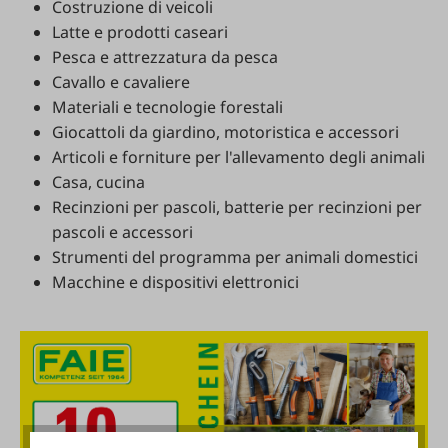
Costruzione
di
veicoli
Latte
e
prodotti
caseari
Pesca
e
attrezzatura
da
pesca
Cavallo
e
cavaliere
Materiali
e
tecnologie
forestali
Giocattoli
da
giardino
,
motoristica
e
accessori
Articoli
e
forniture
per
l'allevamento
degli
animali
Casa
,
cucina
Recinzioni
per
pascoli
,
batterie
per
recinzioni
per
pascoli
e
accessori
Strumenti
del
programma
per
animali
domestici
Macchine
e
dispositivi
elettronici