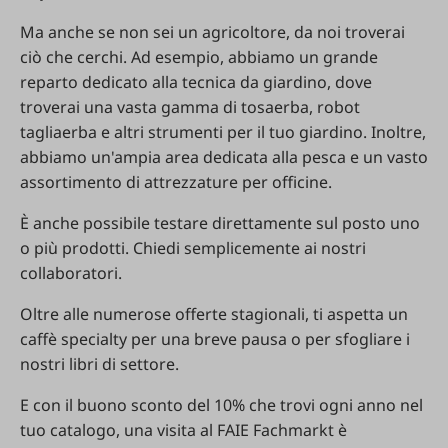
Ma
anche
se
non
sei
un
agricoltore
,
da
noi
troverai
ciò
che
cerchi
.
Ad
esempio
,
abbiamo
un
grande
reparto
dedicato
alla
tecnica
da
giardino
,
dove
troverai
una
vasta
gamma
di
tosaerba
,
robot
tagliaerba
e
altri
strumenti
per
il
tuo
giardino
.
Inoltre
,
abbiamo
un'ampia
area
dedicata
alla
pesca
e
un
vasto
assortimento
di
attrezzature
per
officine
.
È
anche
possibile
testare
direttamente
sul
posto
uno
o
più
prodotti
.
Chiedi
semplicemente
ai
nostri
collaboratori
.
Oltre
alle
numerose
offerte
stagionali
,
ti
aspetta
un
caffè
specialty
per
una
breve
pausa
o
per
sfogliare
i
nostri
libri
di
settore
.
E
con
il
buono
sconto
del
10%
che
trovi
ogni
anno
nel
tuo
catalogo
,
una
visita
al
FAIE
Fachmarkt
è