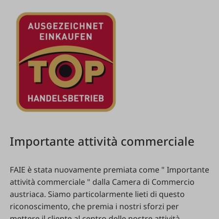
Importante
attività
commerciale
FAIE
è
stata
nuovamente
premiata
come
"
Importante
attività
commerciale
"
dalla
Camera
di
Commercio
austriaca
.
Siamo
particolarmente
lieti
di
questo
riconoscimento
,
che
premia
i
nostri
sforzi
per
mettere
il
cliente
al
centro
delle
nostre
attività
.