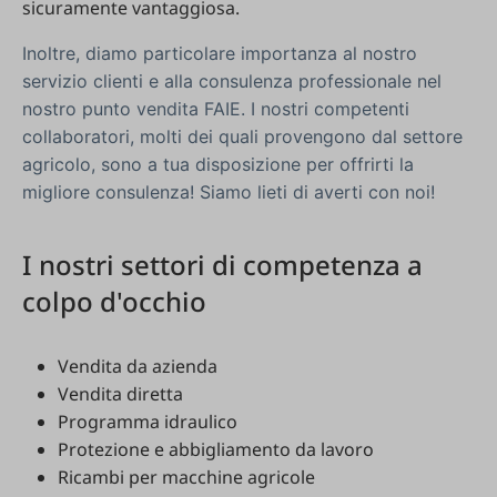
sicuramente
vantaggiosa
.
Inoltre
,
diamo
particolare
importanza
al
nostro
servizio
clienti
e
alla
consulenza
professionale
nel
nostro
punto
vendita
FAIE
.
I
nostri
competenti
collaboratori
,
molti
dei
quali
provengono
dal
settore
agricolo
,
sono
a
tua
disposizione
per
offrirti
la
migliore
consulenza
!
Siamo
lieti
di
averti
con
noi
!
I
nostri
settori
di
competenza
a
colpo
d'occhio
Vendita
da
azienda
Vendita
diretta
Programma
idraulico
Protezione
e
abbigliamento
da
lavoro
Ricambi
per
macchine
agricole