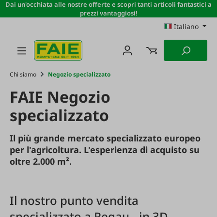
Dai un'occhiata alle nostre offerte e scopri tanti articoli fantastici a
Passa al contenuto principale
prezzi vantaggiosi!
Italiano
Chi siamo
Negozio specializzato
FAIE Negozio
specializzato
Il
più
grande
mercato
specializzato
europeo
per
l'agricoltura
.
L'esperienza
di
acquisto
su
oltre
2.000
m
².
Il
nostro
punto
vendita
specializzato
a
Regau
-
in
3
D