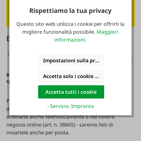
Rispettiamo la tua privacy
Questo sito web utilizza i cookie per offrirti la
migliore funzionalità possibile.
Maggiori
Buono
acquisto
FAIE
informazioni
.
I
buoni
spesa
FAIE
sono
il
regalo
ideale
per
Impostazioni sulla privacy
ogni
occasione
.
Da
noi
c'è
qualcosa
per
tutti
!
Bernhard
Schuster
,
responsabile
del
punto
vendita
Accetta solo i cookie funzionali
specializzato
Accetta tutti i cookie
Puoi
ottenere
i
buoni
spesa
FAIE
nel
nostro
negozio
- Servizio: Impronta
di
Regau
direttamente
alla
cassa
.
Naturalmente
puoi
ordinarle
anche
telefonicamente
o
nel
nostro
negozio
online
(
art
.
n
. 38665) -
saremo
lieti
di
inviartele
anche
per
posta
.