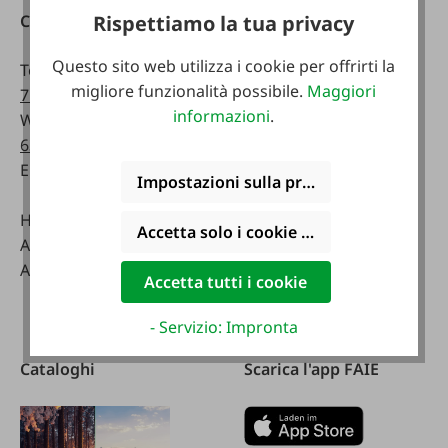
Contatti
Raggiungibile
Rispettiamo la tua privacy
telefonicamente:
Questo sito web utilizza i cookie per offrirti la
Telefono:
0043 7672
migliore funzionalità possibile.
Maggiori
716-0
Lunedì - venerdì:
informazioni
.
WhatsApp:
0043 677
07:30 - 17.00
63514619
Sabato:
Email:
info@faie.at
08:00 - 12:00
Impostazioni sulla privacy
Handelsstraße 9
Negozio specializzato
Accetta solo i cookie funzionali
A-4844 Regau
Lunedì - venerdì:
Austria
08:00 - 17:00
Accetta tutti i cookie
Sabato:
08:00 - 12:00
- Servizio: Impronta
Cataloghi
Scarica l'app FAIE