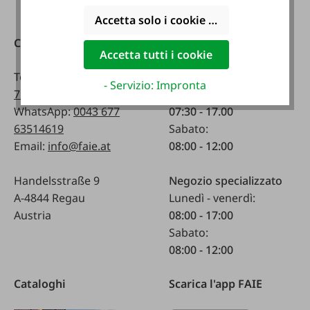
Accetta solo i cookie funzionali
Contatti
Raggiungibile
Accetta tutti i cookie
telefonicamente:
Telefono:
0043 7672
- Servizio: Impronta
716-0
Lunedì - venerdì:
WhatsApp:
0043 677
07:30 - 17.00
63514619
Sabato:
Email:
info@faie.at
08:00 - 12:00
Handelsstraße 9
Negozio specializzato
A-4844 Regau
Lunedì - venerdì:
Austria
08:00 - 17:00
Sabato:
08:00 - 12:00
Cataloghi
Scarica l'app FAIE