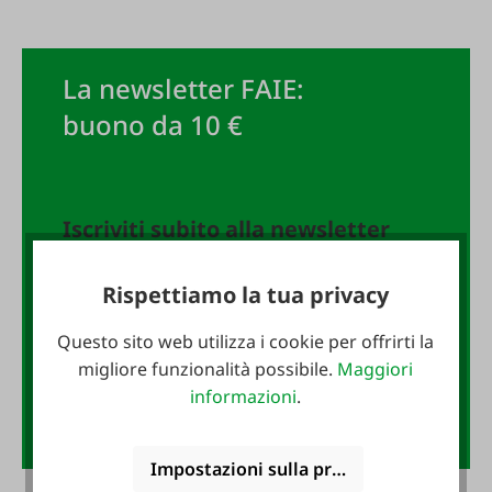
La newsletter FAIE:
buono da 10 €
Iscriviti subito alla newsletter
FAIE e assicurati un buono da 10
€!
Rispettiamo la tua privacy
Indirizzo e-mail
*
Questo sito web utilizza i cookie per offrirti la
migliore funzionalità possibile.
Maggiori
informazioni
.
Anmelden
Impostazioni sulla privacy