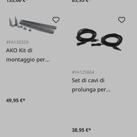
#FA130329
AKO Kit di
montaggio per
moduli solari
#FA125664
Set di cavi di
prolunga per
moduli solari
49,95 €*
38,95 €*