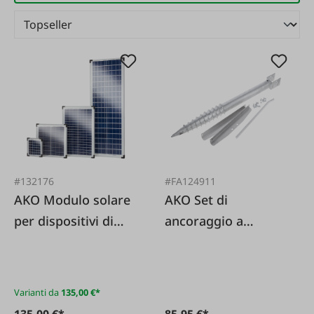
#132176
#FA124911
AKO Modulo solare
AKO Set di
per dispositivi di
ancoraggio a
recinzione elettrica
terra/di fissaggio a
spirale per moduli
solari
Varianti da
135,00 €*
135,00 €*
85,95 €*