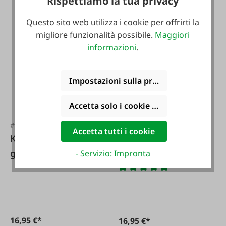
Rispettiamo la tua privacy
4,99 €*
Questo sito web utilizza i cookie per offrirti la
migliore funzionalità possibile.
Maggiori
informazioni
.
Impostazioni sulla privacy
Accetta solo i cookie funzionali
#FA113940
#FA45061
Accetta tutti i cookie
KERBL Ugello a
KERBL Ugello
getto piatto fine 6
anticalcare a getto
- Servizio: Impronta
mm
piatto per
spruzzatore
universale
16,95 €*
16,95 €*