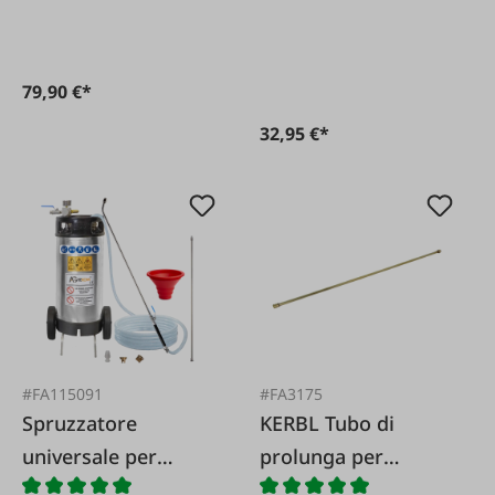
tubo, adatto per
120088
spruzzatore
universale 120088
79,90 €*
32,95 €*
#FA115091
#FA3175
Spruzzatore
KERBL Tubo di
universale per
prolunga per
imbiancatura in
siringa universale