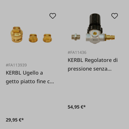
#FA11436
KERBL Regolatore di
#FA113939
pressione senza
KERBL Ugello a
manometro per
getto piatto fine con
siringa universale
inserto per
120088
spruzzatore
54,95 €*
universale 120088
29,95 €*