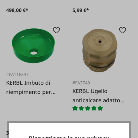
498,00 €*
5,99 €*
#FA116637
KERBL Imbuto di
#FA3749
KERBL Ugello
riempimento per
anticalcare adatto
spruzzatore per
per spruzzatore
imbiancatura
universale 120088
Universal Inox per
Faie.No. 120088
36,95 €*