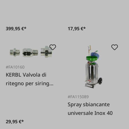
acciaio inox 19 L
120088
399,95 €*
17,95 €*
#FA10160
KERBL Valvola di
ritegno per siringa
universale 120088
#FA115089
Spray sbiancante
universale Inox 40
29,95 €*