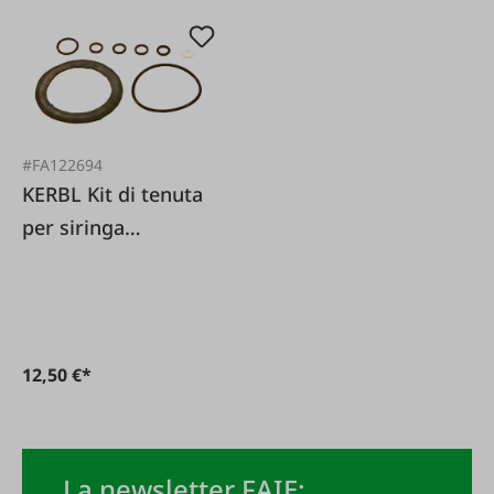
#FA122694
KERBL Kit di tenuta
per siringa
universale 120088
12,50 €*
La newsletter FAIE: