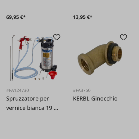
69,95 €*
13,95 €*
#FA124730
#FA3750
Spruzzatore per
KERBL Ginocchio
vernice bianca 19 L
in acciaio inox
mobile