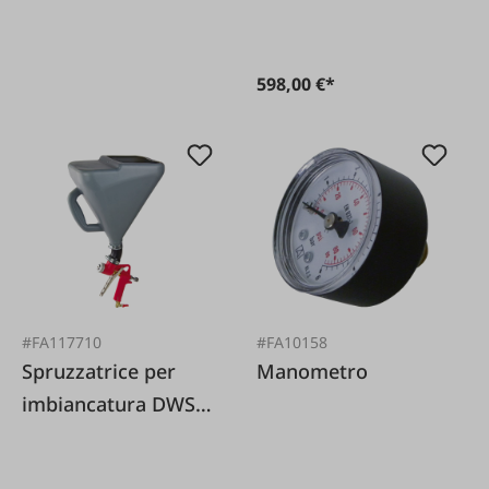
598,00 €*
#FA117710
#FA10158
Spruzzatrice per
Manometro
imbiancatura DWS
7500