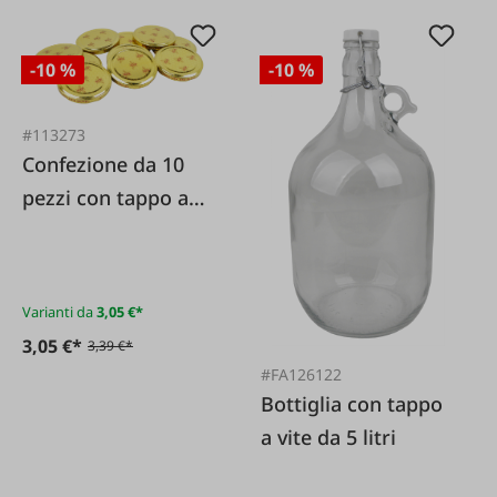
-10 %
-10 %
#113273
Confezione da 10
pezzi con tappo a
vite a nido d'ape
dorato.
Varianti da
3,05 €*
3,05 €*
3,39 €*
#FA126122
Bottiglia con tappo
a vite da 5 litri