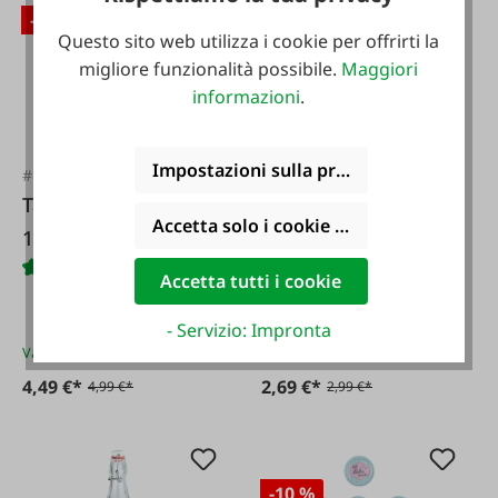
-10 %
-10 %
Questo sito web utilizza i cookie per offrirti la
migliore funzionalità possibile.
Maggiori
informazioni
.
Impostazioni sulla privacy
#108645
#7090
Tappo a vite dorato
Anelli per
Accetta solo i cookie funzionali
10 pezzi.
inscatolamento
Accetta tutti i cookie
- Servizio: Impronta
Varianti da
4,49 €*
Varianti da
2,69 €*
4,49 €*
2,69 €*
4,99 €*
2,99 €*
-10 %