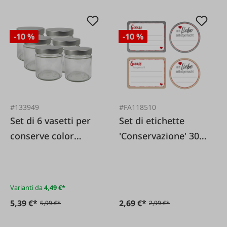
-10 %
-10 %
#133949
#FA118510
Set di 6 vasetti per
Set di etichette
conserve color
'Conservazione' 30
argento con
pezzi.
coperchi a vite
Varianti da
4,49 €*
5,39 €*
2,69 €*
5,99 €*
2,99 €*