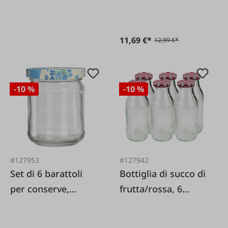
11,69 €*
12,99 €*
-10 %
-10 %
#127953
#127942
Set di 6 barattoli
Bottiglia di succo di
per conserve,
frutta/rossa, 6
realizzati con
pezzi.
amore, blu