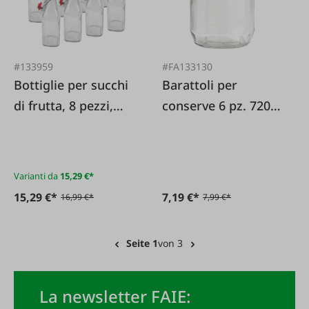
#133959
#FA133130
Bottiglie per succhi
Barattoli per
di frutta, 8 pezzi,
conserve 6 pz. 720
con tappo a scatto
ml con coperchio a
vite bianco
Varianti da
15,29 €*
15,29 €*
7,19 €*
16,99 €*
7,99 €*
Seite 1
von 3
La newsletter FAIE: