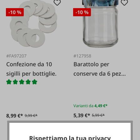
-10 %
-10 %
#FA97207
#127958
Confezione da 10
Barattolo per
sigilli per bottiglie.
conserve da 6 pezzi,
papavero blu
Varianti da
4,49 €*
5,39 €*
8,99 €*
5,99 €*
9,99 €*
Rispettiamo la tua privacy