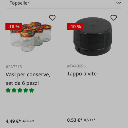
-10 %
-10 %
#FA40096
#FA7315
Tappo a vite
Vasi per conserve,
set da 6 pezzi
0,53 €*
0,59 €*
4,49 €*
4,99 €*