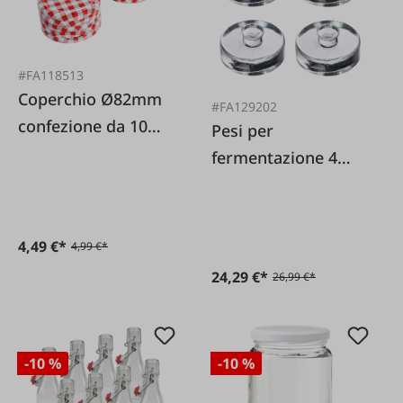
#FA118513
Coperchio Ø82mm
#FA129202
confezione da 10
Pesi per
pezzi motivo a
fermentazione 4
quadri
pezzi in vetro 8 cm
4,49 €*
4,99 €*
24,29 €*
26,99 €*
-10 %
-10 %