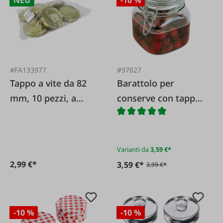
NEU
-10 %
#FA133977
#97827
Tappo a vite da 82
Barattolo per
mm, 10 pezzi, a
conserve con tappo
nido d'ape dorato
a chiusura ermetica
TO82
Varianti da
3,59 €*
2,99 €*
3,59 €*
3,99 €*
-10 %
-10 %