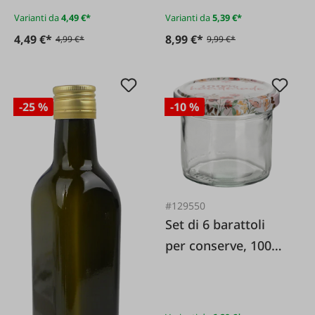
Varianti da
4,49 €*
Varianti da
5,39 €*
4,49 €*
8,99 €*
4,99 €*
9,99 €*
-25 %
-10 %
#129550
Set di 6 barattoli
per conserve, 100%
fatti a mano