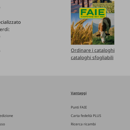
0
cializzato
erdì:
0
Ordinare i cataloghi
0
cataloghi sfogliabili
Vantaggi
Punti FAIE
edizione
Carta fedeltà PLUS
esso
Ricerca ricambi