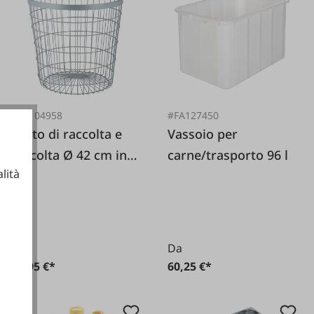
#FA104958
#FA127450
Cesto di raccolta e
Vassoio per
raccolta Ø 42 cm in
carne/trasporto 96 l
lità
rete metallica
ionali
Da
Da
44,95 €*
60,25 €*