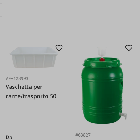
#FA123993
Vaschetta per
carne/trasporto 50l
#63827
Da