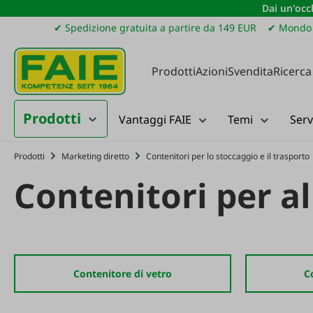
Dai un'occh
ssa al contenuto principale
Salta alla ricerca
Passa alla navigazione principale
✔ Spedizione gratuita a partire da 149 EUR
✔ Mondo 
Prodotti
Azioni
Svendita
Ricerca
Prodotti
Vantaggi FAIE
Temi
Serv
Prodotti
Marketing diretto
Contenitori per lo stoccaggio e il trasporto
Contenitori per a
Contenitore di vetro
C