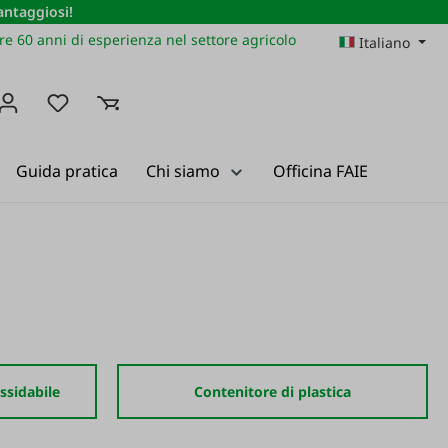
vantaggiosi!
re 60 anni di esperienza nel settore agricolo
Italiano
Hai 0 articoli nella lista dei desideri
Guida pratica
Chi siamo
Officina FAIE
ssidabile
Contenitore di plastica