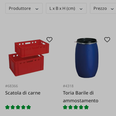
Produttore
L x B x H (cm)
Prezzo
#68366
#4318
Scatola di carne
Toria Barile di
ammostamento