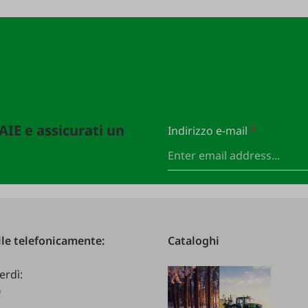
FAIE e assicurati un
Indirizzo e-mail
*
le telefonicamente:
Cataloghi
erdì:
0