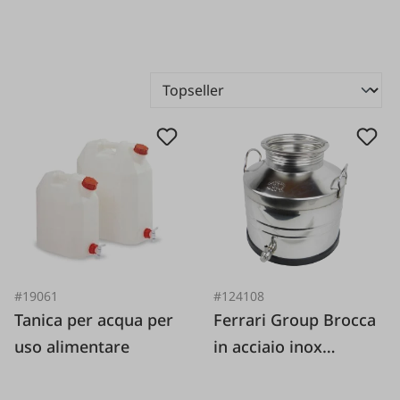
#19061
#124108
Tanica per acqua per
Ferrari Group Brocca
uso alimentare
in acciaio inox
saldato (AISI 304)
con rubinetto