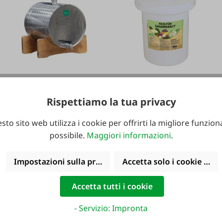
#112443
#26826
Toria Barile in acciaio
roto Krautfass
Rispettiamo la tua privacy
inossidabile con
sto sito web utilizza i cookie per offrirti la migliore funziona
rubinetto
possibile.
Maggiori informazioni
.
Varianti da
165,00 €*
Impostazioni sulla privacy
Accetta solo i cookie funz
Varianti da
69,95 €*
165,00 €*
117,95 €*
Accetta tutti i cookie
- Servizio: Impronta