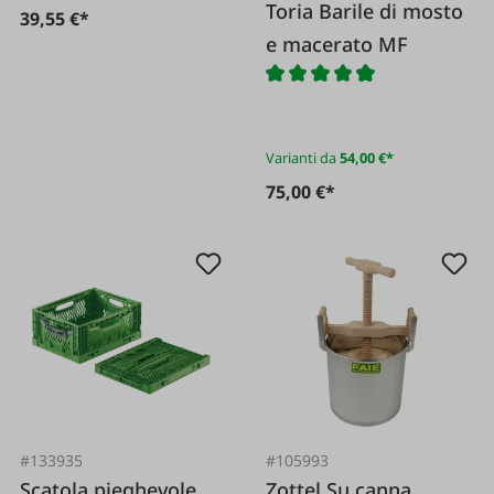
Toria Barile di mosto
39,55 €*
e macerato MF
Varianti da
54,00 €*
75,00 €*
#133935
#105993
Scatola pieghevole
Zottel Su canna