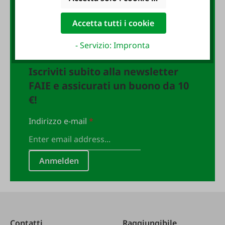
La newsletter FAIE:
buono da 10 €
Accetta tutti i cookie
- Servizio: Impronta
Iscriviti subito alla newsletter
FAIE e assicurati un buono da 10
€!
Indirizzo e-mail
*
Anmelden
Contatti
Raggiungibile