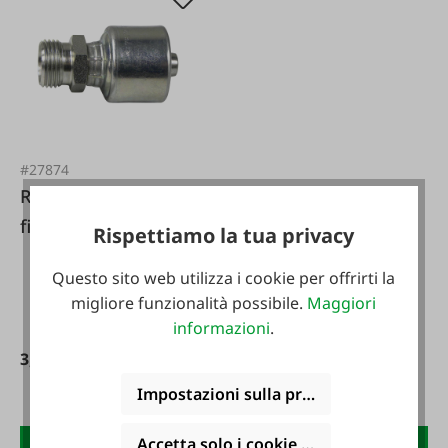
#27874
Raccordo con
filettatura esterna
Rispettiamo la tua privacy
serie leggera
Questo sito web utilizza i cookie per offrirti la
migliore funzionalità possibile.
Maggiori
informazioni
.
3,90 €*
Impostazioni sulla privacy
Accetta solo i cookie funzionali