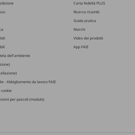
edizione
Carta fedeltà PLUS
esso
Ricerca ricambi
Guida pratica
ica
Marchi
bili
Video dei prodotti
ili
App FAIE
utela dell'ambiente
izione)
ellazione)
glie - Abbigliamento da lavoro FAIE
 cookie
zioni per pascoli (modulo)