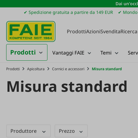
Dai un'occh
ssa al contenuto principale
Salta alla ricerca
Passa alla navigazione principale
✔ Spedizione gratuita a partire da 149 EUR
✔ Mondo 
Prodotti
Azioni
Svendita
Ricerca
Prodotti
Vantaggi FAIE
Temi
Serv
Prodotti
Apicoltura
Cornici e accessori
Misura standard
Misura standard
Produttore
Prezzo