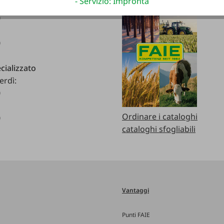
- Servizio: Impronta
erdì:
0
0
cializzato
erdì:
0
Ordinare i cataloghi
0
cataloghi sfogliabili
Vantaggi
Punti FAIE