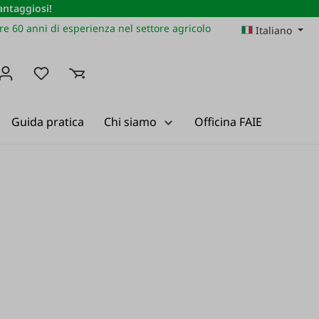
vantaggiosi!
re 60 anni di esperienza nel settore agricolo
Italiano
Hai 0 articoli nella lista dei desideri
Guida pratica
Chi siamo
Officina FAIE