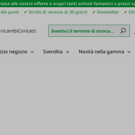
iata alle nostre offerte e scopri tanti articoli fantastici a prezzi 
dei punti
✔ Diritto di recesso di 30 giorni
✔ Newsletter
✔ Olt
 ricambi
Contatti
izio negozio
Svendita
Novità nella gamma