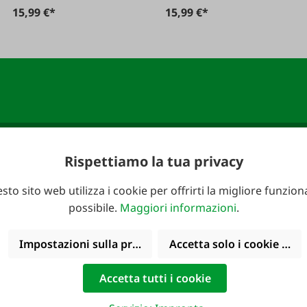
15,99 €*
15,99 €*
Rispettiamo la tua privacy
FAIE e assicurati un
Indirizzo e-mail
*
sto sito web utilizza i cookie per offrirti la migliore funziona
possibile.
Maggiori informazioni
.
Impostazioni sulla privacy
Accetta solo i cookie funz
Accetta tutti i cookie
le telefonicamente:
Cataloghi