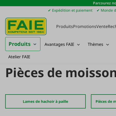
Parcourez no
sser au contenu principal
Passer à la recherche
Passer à la navigation principale
✔ Expédition et paiement
✔ Monde d
Produits
Promotions
Vente
Rec
Produits
Avantages FAIE
Thèmes
Atelier FAIE
Produits
Machines agricoles
Pièces détachées pour machines agricol
Pièces de moisso
Lames de hachoir à paille