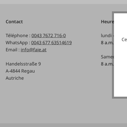
Contact
Heures d'ou
Téléphone :
0043 7672 716-0
lundi - vend
Ce
WhatsApp :
0043 677 63514619
8 a.m. - 5 p
Email :
info@faie.at
Samedi:
Handelsstraße 9
8 a.m. - 12 a
A-4844 Regau
Autriche