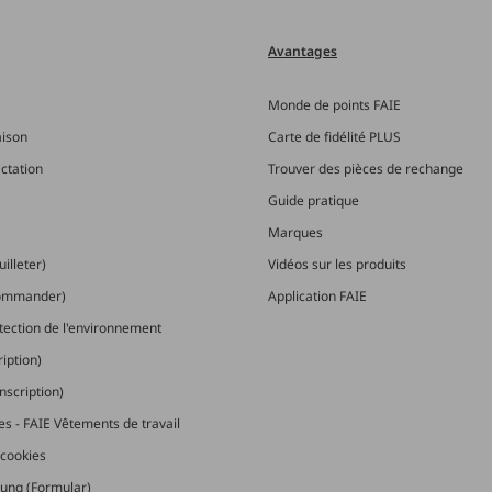
Avantages
Monde de points FAIE
aison
Carte de fidélité PLUS
actation
Trouver des pièces de rechange
Guide pratique
Marques
illeter)
Vidéos sur les produits
commander)
Application FAIE
otection de l'environnement
ription)
nscription)
les - FAIE Vêtements de travail
cookies
ung (Formular)