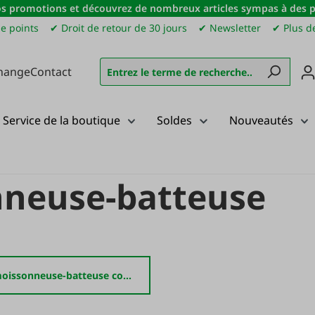
s promotions et découvrez de nombreux articles sympas à des pri
e points
✔ Droit de retour de 30 jours
✔ Newsletter
✔ Plus de
hange
Contact
Service de la boutique
Soldes
Nouveautés
es
Pièces de moissonneuse-batteuse
nneuse-batteuse
Pièces de moissonneuse-batteuse compatibles avec claas