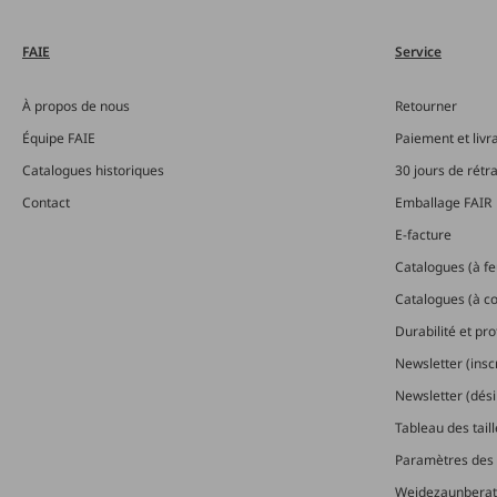
FAIE
Service
À propos de nous
Retourner
Équipe FAIE
Paiement et livr
Catalogues historiques
30 jours de rétr
Contact
Emballage FAIR
E-facture
Catalogues (à feu
Catalogues (à 
Durabilité et pr
Newsletter (insc
Newsletter (dési
Tableau des tail
Paramètres des 
Weidezaunberat