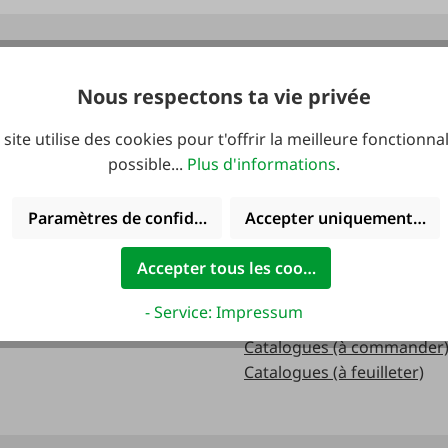
verture:
Catalogues
Nous respectons ta vie privée
redi:
 site utilise des cookies pour t'offrir la meilleure fonctionnal
.m
possible...
Plus d'informations
.
Paramètres de confidentialité
Accepter uniquement les 
.m.
Accepter tous les cookies
- Service: Impressum
Catalogues (à commander
Catalogues (à feuilleter)