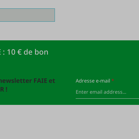
 : 10 € de bon
newsletter FAIE et
Adresse e-mail
*
R !