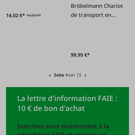
Brökelmann Chariot
de transport en
14,02 €*
16,50 €*
acier inoxydable
pour caisses à
viande Euro
99,95 €*
Seite 1
von 13
La lettre d'information FAIE :
10 € de bon d'achat
Inscrivez-vous maintenant à la
newsletter FAIE et recevez un