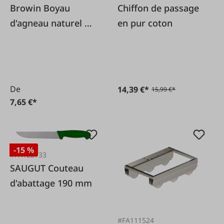
Browin Boyau
Chiffon de passage
d'agneau naturel Ø
en pur coton
18 mm 15 m
De
14,39 €*
15,99 €*
7,65 €*
-15 %
#FA122733
SAUGUT Couteau
d'abattage 190 mm
#FA111524