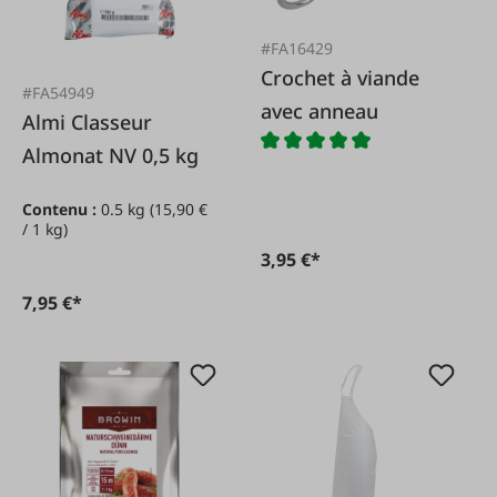
#FA16429
Crochet à viande
#FA54949
avec anneau
Almi Classeur
Almonat NV 0,5 kg
Contenu :
0.5 kg
(15,90 €
/ 1 kg)
3,95 €*
7,95 €*