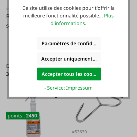
Ce site utilise des cookies pour t'offrir la
#FA117252
meilleure fonctionnalité possible...
Plus
Browin Pinces à
#FA134121
d'informations
.
Raps Croustillant
saucisses 60 pcs.
Willy
Paramètres de confidentialité
Contenu :
0.5 kg
(33,00 €
/ 1 kg)
Accepter uniquement les cookies foncti
De
3,42 €*
Accepter tous les cookies
16,50 €*
- Service: Impressum
points :
2450
#53830