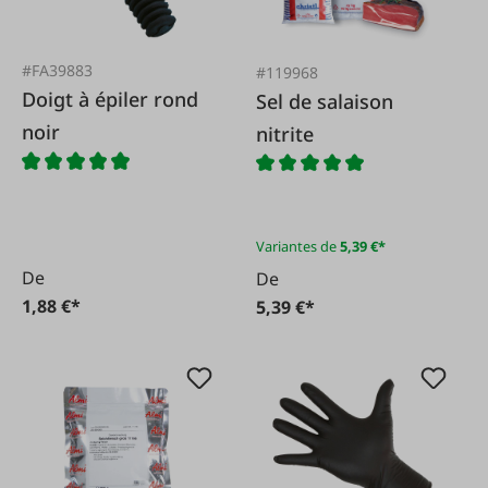
#FA39883
#119968
Doigt à épiler rond
Sel de salaison
noir
nitrite
Variantes de
5,39 €*
De
De
1,88 €*
5,39 €*