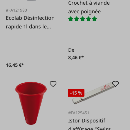
Crochet à viande
#FA121980
avec poignée
Ecolab Désinfection
rapide 1l dans le
flacon pulvérisateur
De
8,46 €*
16,45 €*
-15 %
#FA125451
Istor Dispositif
d'affûtage "Swiss