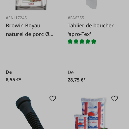
#FA117245
#FA6355
Browin Boyau
Tablier de boucher
naturel de porc Ø
'apro-Tex'
28 mm 15 m
De
De
8,55 €*
28,75 €*