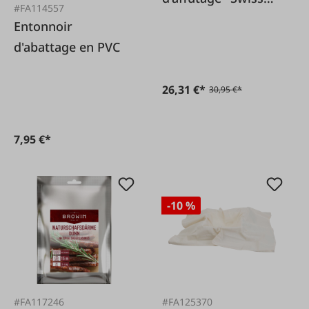
#FA114557
Sharpener"
Entonnoir
standard
d'abattage en PVC
26,31 €*
30,95 €*
7,95 €*
-10 %
#FA117246
#FA125370