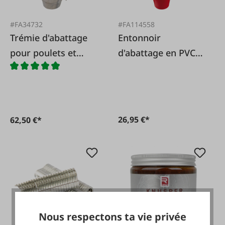
#FA34732
#FA114558
Trémie d'abattage
Entonnoir
pour poulets et
d'abattage en PVC
poulets de chair
avec support mural
26,95 €*
62,50 €*
Nous respectons ta vie privée