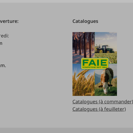
verture:
Catalogues
redi:
.m
.m.
Catalogues (à commander
Catalogues (à feuilleter)