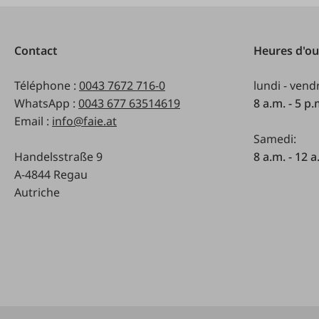
Contact
Heures d'ou
Téléphone :
0043 7672 716-0
lundi - vend
WhatsApp :
0043 677 63514619
8 a.m. - 5 p
Email :
info@faie.at
Samedi:
Handelsstraße 9
8 a.m. - 12 a
A-4844 Regau
Autriche