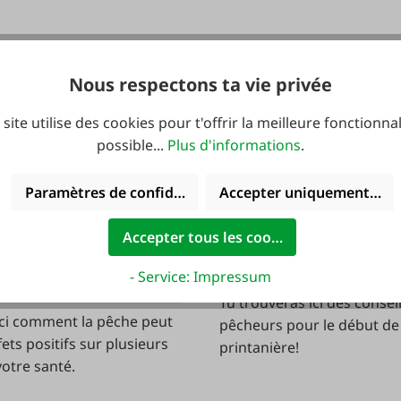
Nous respectons ta vie privée
 site utilise des cookies pour t'offrir la meilleure fonctionnal
possible...
Plus d'informations
.
Paramètres de confidentialité
Accepter uniquement les 
Accepter tous les cookies
12/03/2026
- bonne pour le corps
Conseils pour les pêch
- Service: Impressum
Tu trouveras ici des consei
ci comment la pêche peut
pêcheurs pour le début de 
fets positifs sur plusieurs
printanière!
votre santé.