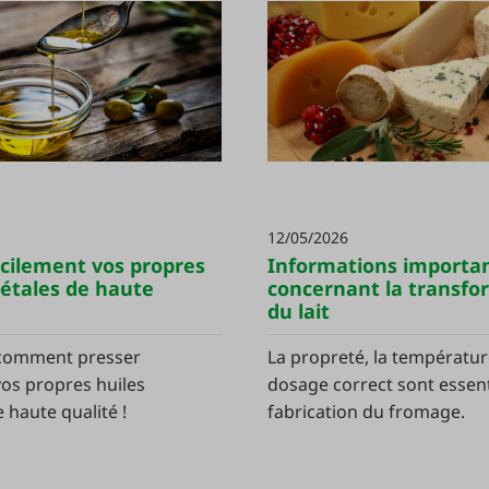
12/05/2026
acilement vos propres
Informations importa
gétales de haute
concernant la transfo
du lait
comment presser
La propreté, la température
vos propres huiles
dosage correct sont essent
 haute qualité !
fabrication du fromage.