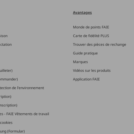
Avantages
Monde de points FAIE
aison
Carte de fidélité PLUS
actation
Trouver des pièces de rechange
Guide pratique
Marques
illeter)
Vidéos sur les produits
commander)
Application FAIE
otection de l'environnement
ription)
nscription)
les - FAIE Vêtements de travail
cookies
ung (Formular)