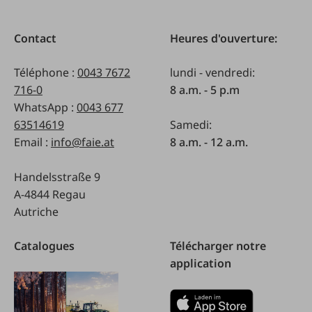
Contact
Heures d'ouverture:
Téléphone :
0043 7672
lundi - vendredi:
716-0
8 a.m. - 5 p.m
WhatsApp :
0043 677
63514619
Samedi:
Email :
info@faie.at
8 a.m. - 12 a.m.
Handelsstraße 9
A-4844 Regau
Autriche
Catalogues
Télécharger notre
application