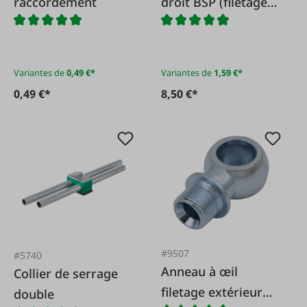
raccordement
droit BSP (filetage
de tube Whitworth)
avec cône intérieur
60°
Variantes de
0,49 €*
Variantes de
1,59 €*
0,49 €*
8,50 €*
#9507
#5740
Anneau à œil
Collier de serrage
filetage extérieur
double