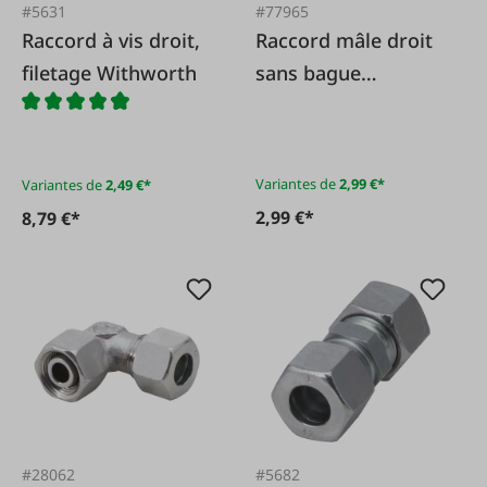
#5631
#77965
Raccord à vis droit,
Raccord mâle droit
filetage Withworth
sans bague
d'accouplement ni
écrou, filetage BSP
et joint souple
Variantes de
2,99 €*
Variantes de
2,49 €*
2,99 €*
8,79 €*
#28062
#5682