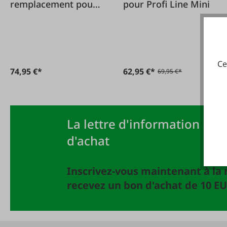
remplacement pour
pour Profi Line Mini
Profi Line Mini
Ce
74,95 €*
62,95 €*
69,95 €*
La lettre d'information FAIE
d'achat
Inscrivez-vous maintenant à la 
recevez un bon d'achat de 10 EU