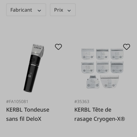
Fabricant
Prix
#FA105081
#35363
KERBL Tondeuse
KERBL Tête de
sans fil DeloX
rasage Cryogen-X®