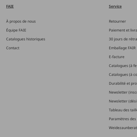
FAIE
Service
À propos de nous
Retourner
Équipe FAIE
Paiement et livr
Catalogues historiques
30 jours de rétr
Contact
Emballage FAIR
E-facture
Catalogues (à feu
Catalogues (à 
Durabilité et pr
Newsletter (insc
Newsletter (dési
Tableau des tail
Paramètres des 
Weidezaunberat