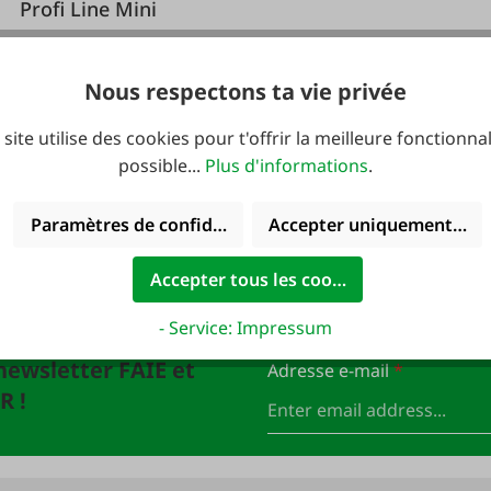
Profi Line Mini
Nous respectons ta vie privée
 site utilise des cookies pour t'offrir la meilleure fonctionnal
314,10 €*
349,00 €*
possible...
Plus d'informations
.
Paramètres de confidentialité
Accepter uniquement les 
 : 10 € de bon
Accepter tous les cookies
- Service: Impressum
newsletter FAIE et
Adresse e-mail
*
R !