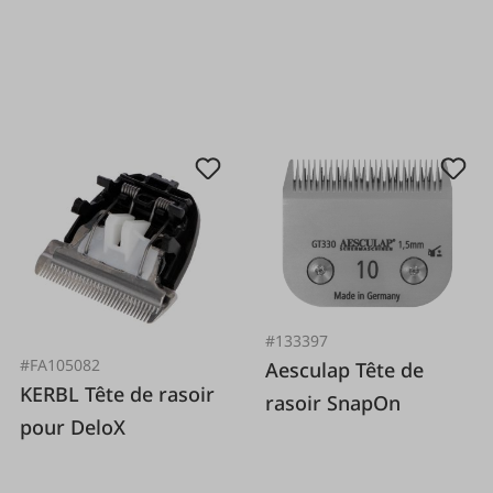
#133397
#FA105082
Aesculap Tête de
KERBL Tête de rasoir
rasoir SnapOn
pour DeloX