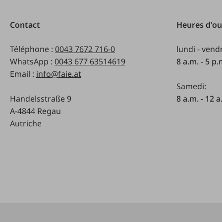
Contact
Heures d'ou
Téléphone :
0043 7672 716-0
lundi - vend
WhatsApp :
0043 677 63514619
8 a.m. - 5 p
Email :
info@faie.at
Samedi:
Handelsstraße 9
8 a.m. - 12 a
A-4844 Regau
Autriche