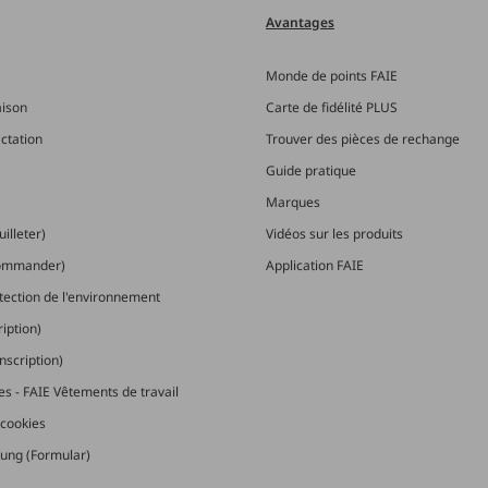
Avantages
Monde de points FAIE
aison
Carte de fidélité PLUS
actation
Trouver des pièces de rechange
Guide pratique
Marques
illeter)
Vidéos sur les produits
commander)
Application FAIE
otection de l'environnement
ription)
nscription)
les - FAIE Vêtements de travail
cookies
ung (Formular)