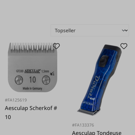
#FA125619
Aesculap Scherkof #
10
#FA133376
Aesculap Tondeuse