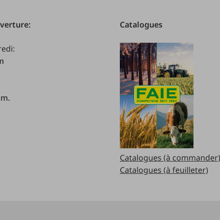
verture:
Catalogues
redi:
.m
.m.
Catalogues (à commander
Catalogues (à feuilleter)