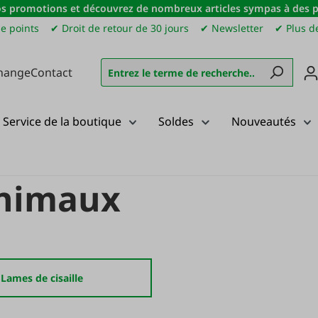
s promotions et découvrez de nombreux articles sympas à des pri
e points
✔ Droit de retour de 30 jours
✔ Newsletter
✔ Plus de
hange
Contact
Service de la boutique
Soldes
Nouveautés
animaux
Lames de cisaille