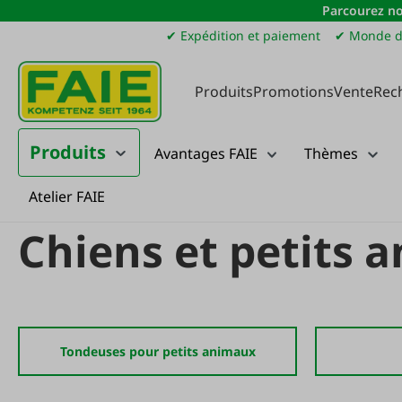
Parcourez no
sser au contenu principal
Passer à la recherche
Passer à la navigation principale
✔ Expédition et paiement
✔ Monde d
Produits
Promotions
Vente
Rec
Produits
Avantages FAIE
Thèmes
Atelier FAIE
Produits
Élevage
Machines à cisailler
Chiens et petits animaux
Chiens et petits 
Tondeuses pour petits animaux