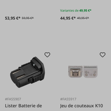
Variantes de
49,95 €*
53,95 €*
44,95 €*
59,95 €*
49,95 €*
#FA55907
#FA55917
Lister Batterie de
Jeu de couteaux K10