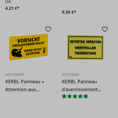
De
4,21 €*
9,95 €*
#FA104587
#FA19000
KERBL Panneau «
KERBL Panneau
Attention aux
d'avertissement
taureaux en liberté !
« Animaux de
»
valeur »