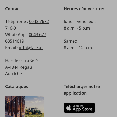
Contact
Heures d'ouverture:
Téléphone :
0043 7672
lundi - vendredi:
716-0
8 a.m. - 5 p.m
WhatsApp :
0043 677
63514619
Samedi:
Email :
info@faie.at
8 a.m. - 12 a.m.
Handelsstraße 9
A-4844 Regau
Autriche
Catalogues
Télécharger notre
application