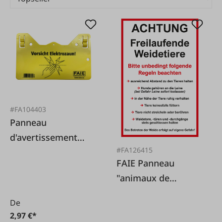
#FA104403
Panneau
d'avertissement
#FA126415
clôture électrique
FAIE Panneau
FAIE
"animaux de
pâturage en liberté
De
2,97 €*