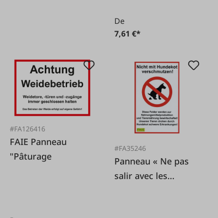
De
7,61 €*
#FA126416
FAIE Panneau
#FA35246
"Pâturage
Panneau « Ne pas
salir avec les
excréments de
chien ! »