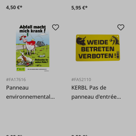
4,50 €*
5,95 €*
#FA17616
#FA52110
Panneau
KERBL Pas de
environnemental
panneau d'entrée
« Les déchets me
sur les pâturages
rendent malade