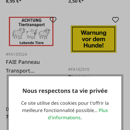
8,95 €*
3,50 €*
#FA133524
FAIE Panneau
#FA102910
Transport
Panneau
d'animaux
d'avertissement
Nous respectons ta vie privée
avertissant des
chiens
Ce site utilise des cookies pour t'offrir la
De
meilleure fonctionnalité possible...
Plus
7,61 €*
d'informations
.
3,50 €*