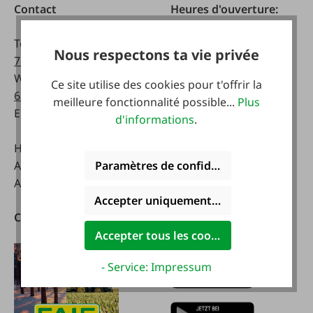
Contact
Heures d'ouverture:
Téléphone :
0043 7672
lundi - vendredi:
Nous respectons ta vie privée
716-0
8 a.m. - 5 p.m
WhatsApp :
0043 677
Ce site utilise des cookies pour t'offrir la
63514619
Samedi:
meilleure fonctionnalité possible...
Plus
Email :
info@faie.at
8 a.m. - 12 a.m.
d'informations
.
Handelsstraße 9
A-4844 Regau
Paramètres de confidentialité
Autriche
Accepter uniquement les cookies foncti
Catalogues
Télécharger notre
application
Accepter tous les cookies
- Service: Impressum