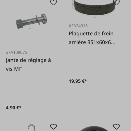
#FA24916
Plaquette de frein
arrière 351x60x6
mm
#FA108075
Jante de réglage à
vis MF
19,95 €*
4,90 €*