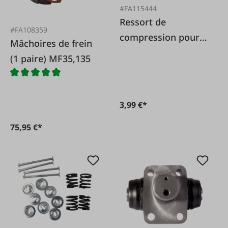
#FA115444
Ressort de
#FA108359
compression pour
Mâchoires de frein
levier de frein à
(1 paire) MF35,135
main pour Steyr T80
3,99 €*
75,95 €*