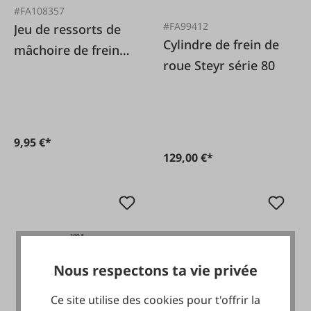
#FA108357
#FA99412
Jeu de ressorts de
Cylindre de frein de
mâchoire de frein
roue Steyr série 80
MF
9,95 €*
129,00 €*
Nous respectons ta vie privée
Ce site utilise des cookies pour t'offrir la