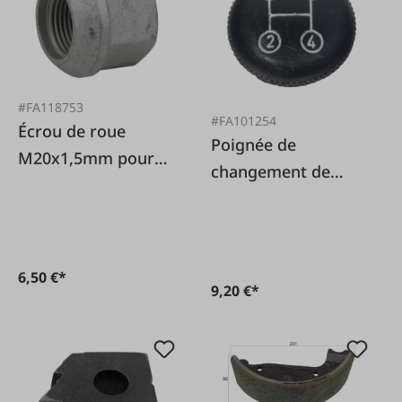
#FA118753
#FA101254
Écrou de roue
Poignée de
M20x1,5mm pour
changement de
Steyr
vitesse 1-4 Steyr
6,50 €*
9,20 €*