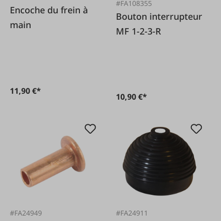
#FA108355
Encoche du frein à
Bouton interrupteur
main
MF 1-2-3-R
11,90 €*
10,90 €*
#FA24949
#FA24911