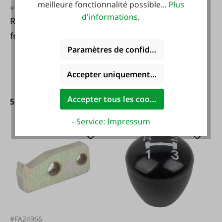
meilleure fonctionnalité possible...
Plus
#FA29095
#FA24919
d'informations
.
Ressort pour
Tige pour levier de
frein/pédale
frein à main
Paramètres de confidentialité
d'accélérateur/frein
moteur Steyr
Accepter uniquement les cookies foncti
Accepter tous les cookies
5,50 €*
85,00 €*
- Service: Impressum
#FA24966