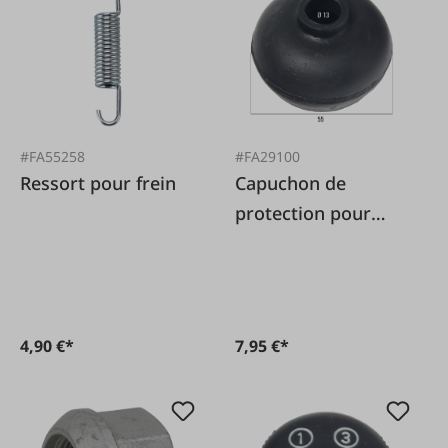
#FA55258
#FA29100
Ressort pour frein
Capuchon de
protection pour
levier de vitesses
Steyr
4,90 €*
7,95 €*