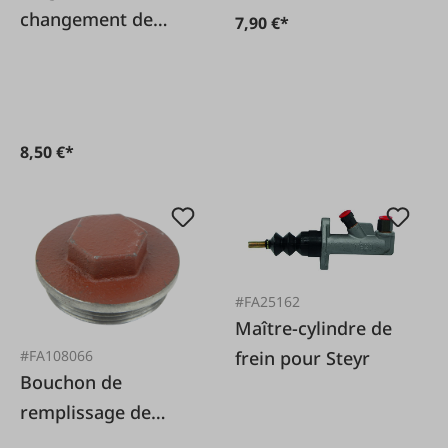
changement de
7,90 €*
vitesse pour Steyr
8,50 €*
#FA25162
Maître-cylindre de
#FA108066
frein pour Steyr
Bouchon de
remplissage de
boîte de vitesses MF