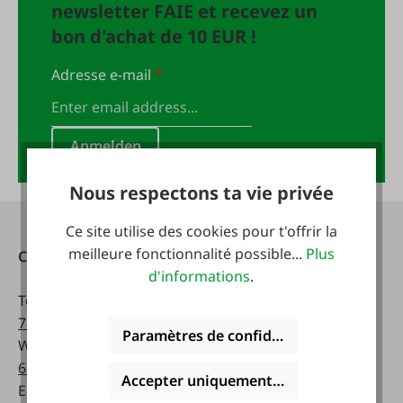
newsletter FAIE et recevez un
bon d'achat de 10 EUR !
Adresse e-mail
*
Anmelden
Nous respectons ta vie privée
Ce site utilise des cookies pour t'offrir la
meilleure fonctionnalité possible...
Plus
Contact
Heures d'ouverture:
d'informations
.
Téléphone :
0043 7672
lundi - vendredi:
716-0
8 a.m. - 5 p.m
Paramètres de confidentialité
WhatsApp :
0043 677
63514619
Samedi:
Accepter uniquement les cookies foncti
Email :
info@faie.at
8 a.m. - 12 a.m.